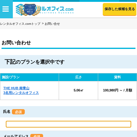
保存した候補を見る
レンタルオフィス.comトップ
お問い合せ
お問い合わせ
下記
のプランを選択中です
施設/プラン
広さ
賃料
THE HUB 南青山
5.06㎡
100,980円 ～ / 月額
3名用レンタルオフィス
氏名
必須
メールアドレス
必須