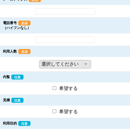
電話番号
必須
（ハイフンなし）
利用人数
必須
内覧
任意
希望する
見積
任意
希望する
利用目的
任意