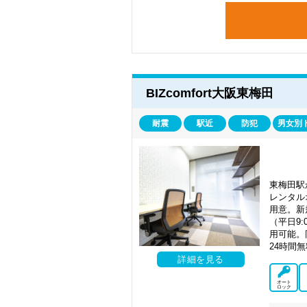
BIZcomfort大阪東梅田
耐震
駅近
防犯
男女別
東梅田駅
レンタル
用意。新
（平日9
用可能。
24時間
詳細を見る
オート
ロック