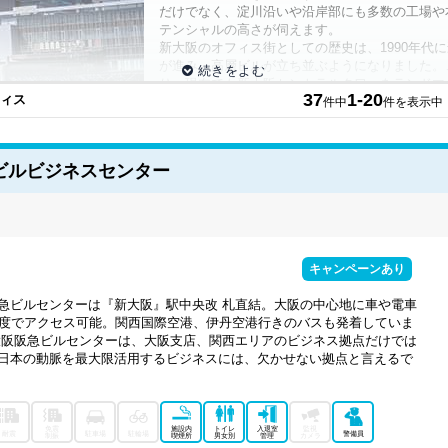
だけでなく、淀川沿いや沿岸部にも多数の工場や
テンシャルの高さが伺えます。
新大阪のオフィス街としての歴史は、1990年代に
が進み、高層ビルが立ち並ぶようになりました。
り、現在でも新大阪セントラルタワーをランドマ
37
1-20
フィス
ーケットが形成されています。
件中
件を表示中
梅田などと比べるとまだまだエリアとしての規模
の北区間を開業。先述したリニア中央新幹線の開通だけでなく阪急新大阪連絡線
の価値もより高まるものと見られます。
ビルビジネスセンター
スマーケットが成長中と考えられています。ここ数年でオフィスの空室率は上
るでしょう。 また2025年に大阪万博が開催されますから、より人の動きが
ンも多く、ビジネス拡大の機会と捉えられるでしょう。万博では新サービスや
りそうです。国内だけでなく世界を介して人の流動が活発になることから、さ
において高い注目を集める中、交通の玄関口となる新大阪エリアはビジネス拡
キャンペーンあり
とやり取りする企業にとって、新大阪駅の利便性の高さは魅力的に映るでしょ
援する助成金制度を積極的に出しているため、これからどこかに場所を構えて
急ビルセンターは『新大阪』駅中央改 札直結。大阪の中心地に車や電車
の販路開拓を目的とした補助金を出しており、小規模事業者に便利な支援制度
程度でアクセス可能。関西国際空港、伊丹空港行きのバスも発着していま
ポート要素も加味して探してみると、より自社のビジネスや取り組みに合った
大阪阪急ビルセンターは、大阪支店、関西エリアのビジネス拠点だけでは
日本の動脈を最大限活用するビジネスには、欠かせない拠点と言えるで
的な支援を積極的に行なっている大阪府のなかでも、とくに交通の利便性が高
とお考えの企業におすすめのエリアです。 今後大型再開発が進みオフィス供
タルオフィス.comでは大阪府内はもちろん、新大阪エリアのさまざまなレ
がですか？
免震
施設内
トイレ
入退室
監視
耐震
駐車場
駐輪場
警備員
制振
喫煙所
男女別
管理
カメラ