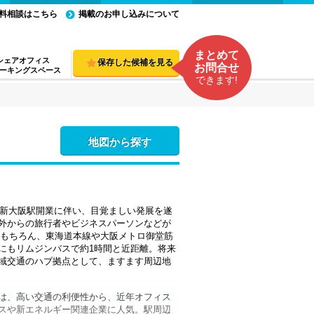
料相談はこちら
掲載のお申し込みについて
まとめて
シェアオフィス
保存した候補を見る
お問合せ
ーキングスペース
できます!
地図から探す
の新大阪駅開業に伴い、目覚ましい発展を遂
外からの旅行者やビジネスパーソンなどが
はもちろん、東海道本線や大阪メトロ御堂筋
にもリムジンバスで約1時間と近距離。将来
域交通のハブ拠点として、ますます周辺地
は、高い交通の利便性から、近年オフィス
スや新エネルギー関連企業に人気。駅周辺