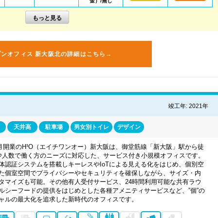
金）/無し
プンオフィス 新大阪北の詳細はこちら→
竣工年: 2021年
天井高
駐車場
男女別トイレ
デザイン
年7月開業のH¹O（エイチワンオー）新大阪は、御堂筋線「新大阪」駅から徒
少人数で働く方のニーズに対応した、サービス付き小規模オフィスです。
体認証システムを搭載しキーレスやIoTによる見える化をはじめ、個別空
た個室空間でプライバシーやセキュリティを確保しながら、サイズ・内
タマイズも可能。その他有人受付サービス、24時間利用可能な共有ラウ
ルシーフードの提供をはじめとした各種アメニティサービスなど、”個”の
ャルの最大化を追求した新時代のオフィスです。