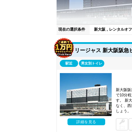
現在の選択条件
新大阪 , レンタルオ
く、最近では2019年にJRおおさか東線
ており、これに伴いオフィスエリアとして
リージャス 新大阪阪急
新大阪だけでなく、現在大阪自体のオフィ
ことから、さらなるオフィス供給が見込まれ
経済効果を期待する企業やビジネスパーソ
駅近
男女別トイレ
り、世界中から高い注目を集めることとな
このように大阪全体がオフィスマーケット
す。とくに大阪府内だけでなく国内、国外
また大阪自体がスタートアップや起業を支
新大阪阪
すめ。新しいサービスの開発支援や、新規
で10分
では、こういった助成金や補助金などのサ
す。 新
なく、西
ベンチャーやスタートアップにとって魅力
しょう。
ス拡大していきたい、事業を大きくしたい
の選択肢も増えることが予想されます。レン
詳細を見る
ぜひ自社に合った施設を探してみてはいか
オート
ロック