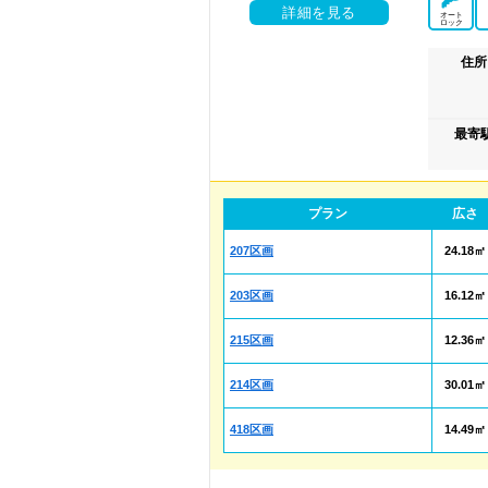
詳細を見る
オート
ロック
住所
最寄
プラン
広さ
207区画
24.18㎡
203区画
16.12㎡
215区画
12.36㎡
214区画
30.01㎡
418区画
14.49㎡