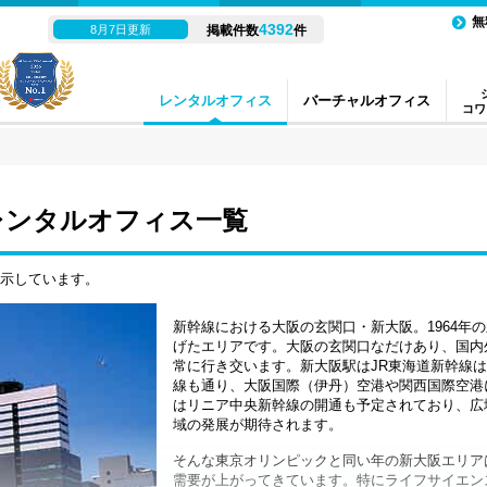
無
4392
8月7日更新
掲載件数
件
レンタルオフィス
バーチャルオフィス
コワ
レンタルオフィス一覧
表示しています。
新幹線における大阪の玄関口・新大阪。1964年
げたエリアです。大阪の玄関口なだけあり、国内
常に行き交います。新大阪駅はJR東海道新幹線
線も通り、大阪国際（伊丹）空港や関西国際空港
はリニア中央新幹線の開通も予定されており、広
域の発展が期待されます。
そんな東京オリンピックと同い年の新大阪エリア
需要が上がってきています。特にライフサイエン