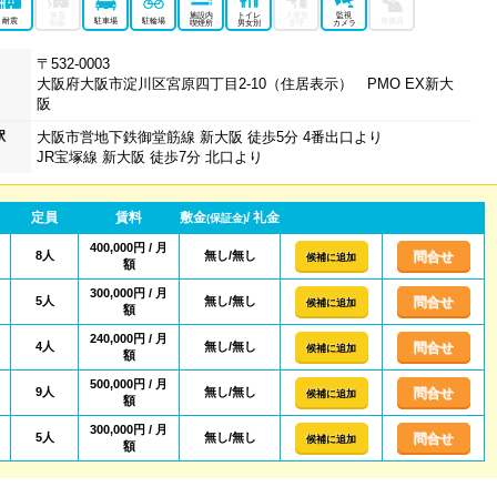
免震
施設内
トイレ
入退室
監視
耐震
駐車場
駐輪場
警備員
制振
喫煙所
男女別
管理
カメラ
〒532-0003
大阪府大阪市淀川区宮原四丁目2-10（住居表示） PMO EX新大
阪
駅
大阪市営地下鉄御堂筋線 新大阪 徒歩5分 4番出口より
JR宝塚線 新大阪 徒歩7分 北口より
定員
賃料
敷金
/ 礼金
(保証金)
400,000円 / 月
8人
無し/無し
問合せ
候補に追加
額
300,000円 / 月
5人
無し/無し
問合せ
候補に追加
額
240,000円 / 月
4人
無し/無し
問合せ
候補に追加
額
500,000円 / 月
9人
無し/無し
問合せ
候補に追加
額
300,000円 / 月
5人
無し/無し
問合せ
候補に追加
額