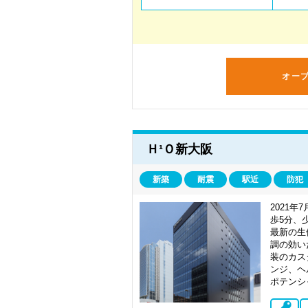
オー
Ｈ¹Ｏ新大阪
新築
耐震
駅近
防犯
2021
歩5分、
最新の生
調の効い
装のカス
ンジ、ヘ
ポテンシ