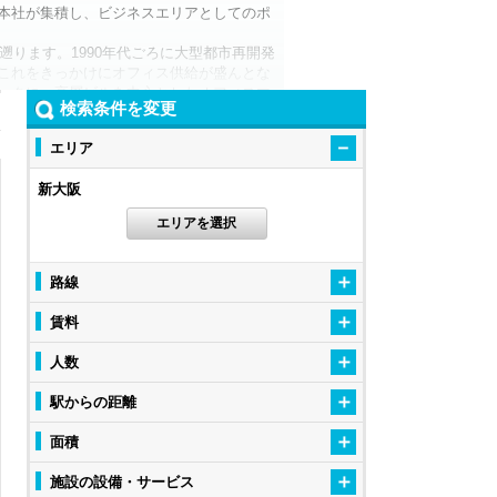
本社が集積し、ビジネスエリアとしてのポ
遡ります。1990年代ごろに大型都市再開発
これをきっかけにオフィス供給が盛んとな
ークに、高層ビルを中心としたオフィスマ
検索条件を変更
は小さいものの、交通面の開発はめざまし
エリア
や北陸新幹線の乗り入れなども構想に含まれ
新大阪
がりましたが、大型都市再開発なども進む
活発になることが予想されます。万博に高い
エリアを選択
技術導入の場としても展開が計画されてお
らなるオフィス需要が期待されます。
路線
大の拠点として非常に有効と考えられま
う。
賃料
ビジネスを始めたいとお考えの人にもおす
が多いです。レンタルオフィスの場所選び
人数
オフィス選びが叶います。
駅からの距離
い新大阪。よりグローバルな視点でビジネ
給も高まることから、よりレンタルオフィス
面積
ンタルオフィスをご紹介しておりますので、
施設の設備・サービス