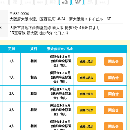
免震
施設内
トイレ
入退室
監視
耐震
駐車場
駐輪場
警備員
制振
喫煙所
男女別
管理
カメラ
〒532-0004
大阪府大阪市淀川区西宮原1-8-24 新大阪第３ドイビル 6F
駅
大阪市営地下鉄御堂筋線 新大阪 徒歩7分 4番出口より
JR宝塚線 新大阪 徒歩8分 北口より
定員
賃料
敷金
/ 礼金
(保証金)
保証金1-2ヵ月
1人
相談
（解約時全額返
問合せ
候補に追加
金）/無し
保証金1-2ヵ月
1人
相談
（解約時全額返
問合せ
候補に追加
金）/無し
保証金1-2ヵ月
2人
相談
（解約時全額返
問合せ
候補に追加
金）/無し
保証金1-2ヵ月
3人
相談
（解約時全額返
問合せ
候補に追加
金）/無し
保証金1-2ヵ月
4人
相談
（解約時全額返
問合せ
候補に追加