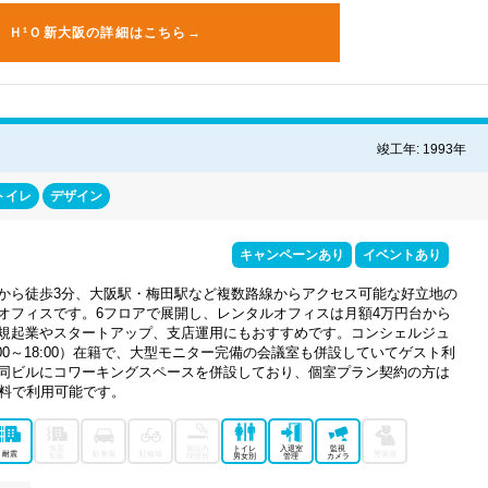
Ｈ¹Ｏ新大阪の詳細はこちら→
竣工年: 1993年
トイレ
デザイン
キャンペーンあり
イベントあり
から徒歩3分、大阪駅・梅田駅など複数路線からアクセス可能な好立地の
オフィスです。6フロアで展開し、レンタルオフィスは月額4万円台から
規起業やスタートアップ、支店運用にもおすすめです。コンシェルジュ
:00～18:00）在籍で、大型モニター完備の会議室も併設していてゲスト利
同ビルにコワーキングスペースを併設しており、個室プラン契約の方は
無料で利用可能です。
免震
施設内
トイレ
入退室
監視
耐震
駐車場
駐輪場
警備員
制振
喫煙所
男女別
管理
カメラ