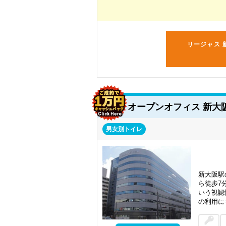
リージャス 
オープンオフィス 新大
男女別トイレ
新大阪駅
ら徒歩7
いう視認
の利用に