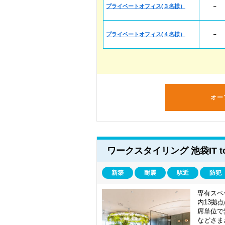
プライベートオフィス(３名様）
－
プライベートオフィス(４名様）
－
オー
ワークスタイリング 池袋IT to
新築
耐震
駅近
防犯
専有スペ
内13拠
席単位で
などさま