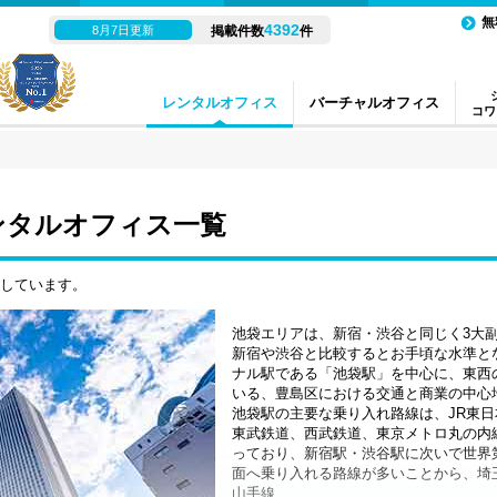
無
4392
8月7日更新
掲載件数
件
レンタルオフィス
バーチャルオフィス
コワ
ンタルオフィス一覧
示しています。
池袋エリアは、新宿・渋谷と同じく3大
新宿や渋谷と比較するとお手頃な水準と
ナル駅である「池袋駅」を中心に、東西
いる、豊島区における交通と商業の中心
池袋駅の主要な乗り入れ路線は、JR東
東武鉄道、西武鉄道、東京メトロ丸の内
っており、新宿駅・渋谷駅に次いで世界
面へ乗り入れる路線が多いことから、埼
山手線