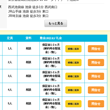
駅
西武池袋線 池袋 徒歩1分 西武南口
JR山手線 池袋 徒歩3分 東口
JR埼京線 池袋 徒歩3分 東口
定員
賃料
敷金
/ 礼金
(保証金)
保証金1-2ヵ月
1人
相談
（解約時全額返
問合せ
候補に追加
金）/無し
保証金1-2ヵ月
2人
相談
（解約時全額返
問合せ
候補に追加
金）/無し
保証金1-2ヵ月
3人
相談
（解約時全額返
問合せ
候補に追加
金）/無し
保証金1-2ヵ月
4人
相談
（解約時全額返
問合せ
候補に追加
金）/無し
保証金1-2ヵ月
5人
相談
（解約時全額返
問合せ
候補に追加
金）/無し