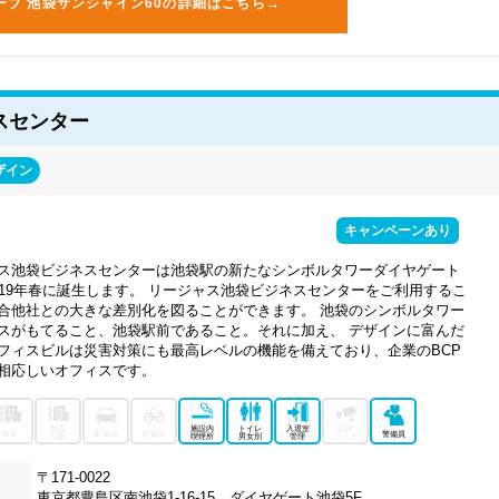
ープ 池袋サンシャイン60の詳細はこちら→
スセンター
ザイン
キャンペーンあり
ス池袋ビジネスセンターは池袋駅の新たなシンボルタワーダイヤゲート
019年春に誕生します。 リージャス池袋ビジネスセンターをご利用するこ
合他社との大きな差別化を図ることができます。 池袋のシンボルタワー
スがもてること、池袋駅前であること。それに加え、 デザインに富んだ
フィスビルは災害対策にも最高レベルの機能を備えており、企業のBCP
相応しいオフィスです。
免震
施設内
トイレ
入退室
監視
耐震
駐車場
駐輪場
警備員
制振
喫煙所
男女別
管理
カメラ
〒171-0022
東京都豊島区南池袋1-16-15 ダイヤゲート池袋5F