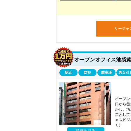
リージャ
オープンオフィス池袋
駅近
防犯
駐車場
男女別
オープン
口から徒
かし、埼
スとして
ャスビジ
く）
詳細を見る