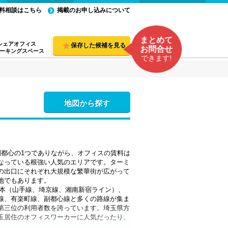
料相談はこちら
掲載のお申し込みについて
まとめて
シェアオフィス
保存した候補を見る
お問合せ
ーキングスペース
できます!
地図から探す
副都心の1つでありながら、オフィスの賃料は
なっている根強い人気のエリアです。ターミ
の出口にそれぞれ大規模な繁華街が広がって
地でもあります。
日本（山手線、埼京線、湘南新宿ライン）、
線、有楽町線、副都心線と多くの路線が集ま
第三位の利用者数を誇っています。埼玉県方
玉居住のオフィスワーカーに人気だったり、