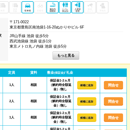
免震
施設内
トイレ
入退室
監視
耐震
駐車場
駐輪場
警備員
制振
喫煙所
男女別
管理
カメラ
〒171-0022
東京都豊島区南池袋1-16-20ぬかりやビル 6F
駅
JR山手線 池袋 徒歩5分
西武池袋線 池袋 徒歩1分
東京メトロ丸ノ内線 池袋 徒歩5分
定員
賃料
敷金
/ 礼金
(保証金)
保証金1-2ヵ月
1人
相談
（解約時全額返
問合せ
候補に追加
金）/無し
保証金1-2ヵ月
2人
相談
（解約時全額返
問合せ
候補に追加
金）/無し
保証金1-2ヵ月
1人
相談
（解約時全額返
問合せ
候補に追加
金）/無し
保証金1-2ヵ月