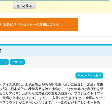
ス 池袋ビジネスセンターの詳細はこちら→
南
トイレ
デザイン
キャンペーンあり
オフィス池袋は、西武百貨店がある明治通り沿いに位置し『池袋』駅東
歩5分。日本第2位の乗降客数を誇る池袋ならではの集客力と利便性を活
玉エリアに向けた新たな営業拠点や支社の設立や、プロジェクトオフィ
、最適な立地となります。 また、ご入居いただきますと、 全国のリージ
ネスラウンジがご利用いただけます。（一部のビジネスセンターを除