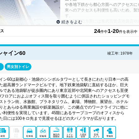
や各地下鉄から都心方面へのアクセスに
東へのアクセスも利便性も高いため、製
す。
池袋駅西口方面には東武百貨店池袋店や
ルコ、超高層ビルであるサンシャイン6
24
1-20
ィス
件中
件を表示中
ティ」などがあり、商業エリアとして多
は家電量販店激戦区となっており、「ビッ
日本総本店」が建ち並んでいます。1日で
う。
シャイン60
竣工年: 1978年
には交通の利便性が高いターミナルを持つ池袋ですが、同じ3大副都心である
商業エリアとしてのイメージが強い為、もともとのオフィスニーズはやや控え
からも、池袋へ拠点を移すという企業も増えてきており、見逃せないエリアと
男女別トイレ
のイメージは弱く、オフィスの供給はやや控えめな状況にあった池袋。しかし
でさらに大型のオフィスビルが2024年に竣工予定など、これからさらにオ
イン60は副都心・池袋のシンボルタワーとして長きにわたり日本一の高
化が楽しみな池袋エリアで、レンタルオフィスを探してみてはいかがでしょう
た超高層ランドマークビルです。地下鉄東池袋駅に直結するほか、巨大
ルである池袋駅が徒歩圏内にあり東京近郊や北関東へのアクセスも至便
50フロアにおよぶオフィス階を取り囲むように併設されたショッピングモ
ストラン街、水族館、プラネタリウム、劇場、博物館、展望台、ホテル
りとあらゆる商業施設や娯楽施設が、この拠点でのワークライフに他に
い利便性を実現しています。45階にあるサープコープのオフィスから
た日には100キロ先まで見渡せるほどの大パノラマが広がります。
免震
施設内
トイレ
入退室
監視
耐震
駐車場
駐輪場
警備員
制振
喫煙所
男女別
管理
カメラ