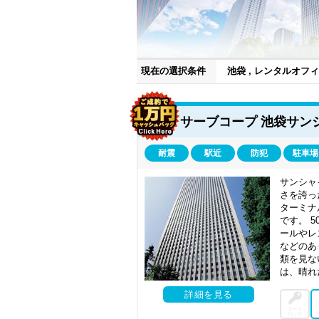
現在の選択条件
池袋 , レンタルオフ
しく豊島区の商業の中心地といえるでしょ
サーブコープ 池袋サン
そんな多くの人々を集める地であり、さら
と比べて賃料の相場が低いのも特徴です。
エリアの賃料相場が上がってきていること
耐震
駅近
防犯
駐車場
周辺の主要エリアに比べてオフィス街として
ィスビルの供給が進み、南池袋二丁目再開発
サンシャ
きるおすすめのエリアです。これからの変
さを誇っ
ターミナ
です。 
ールやレ
などのあ
類を見な
は、晴れ
詳細を見る
オート
ロック