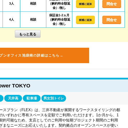
3人
相談
（解約時全額返
問合せ
候補に追加
金）/無し
保証金1-2ヵ月
4人
相談
（解約時全額返
問合せ
候補に追加
金）/無し
プンオフィス池袋南の詳細はこちら→
wer TOKYO
天井高
駐車場
男女別トイレ
ースプラン（FLEX）は、三井不動産が展開するワークスタイリングの都
点のいずれかに専有スペースを定額でご利用いただけます。1か月から、1
契約可能なため、支店としてのご利用や短期プロジェクト期間のご利用
ざまなニーズにお応えいたします。契約拠点のオープンスペースが使い