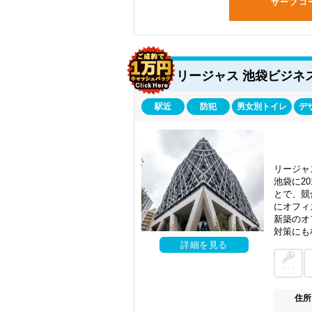
サーブコ
リージャス 池袋ビジネ
駅近
防犯
男女別トイレ
デ
リージャ
池袋に2
とで、競
にオフィ
新築のオ
対策にも
詳細を見る
オート
ロック
住所