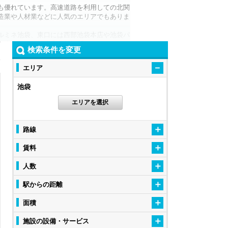
も優れています。高速道路を利用しての北関
造業や人材業などに人気のエリアでもありま
ルミネ池袋、東口には西部池袋本店や池袋パ
0を中心とした複合商業施設「サンシャインシ
検索条件を変更
くの人々が行き交っています。また駅東口に
クカメラ池袋店」や「ヤマダデンキLABI1
エリア
約100万人もの集客人員があるなど、まさ
池袋
新宿や渋谷、港区といった主要なオフィス街
めであるためです。その他の主要オフィス
エリアを選択
なってきました。
、2020年以降の再開発により大規模オフ
フィス街としても発展していくことが期待で
路線
か？
賃料
人数
駅からの距離
面積
施設の設備・サービス