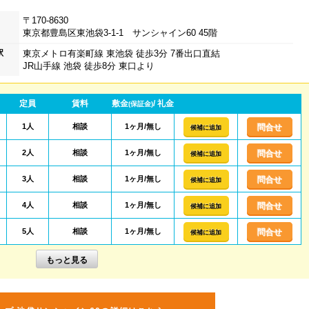
〒170-8630
東京都豊島区東池袋3-1-1 サンシャイン60 45階
駅
東京メトロ有楽町線 東池袋 徒歩3分 7番出口直結
JR山手線 池袋 徒歩8分 東口より
定員
賃料
敷金
/ 礼金
(保証金)
1人
相談
1ヶ月/無し
問合せ
候補に追加
2人
相談
1ヶ月/無し
問合せ
候補に追加
3人
相談
1ヶ月/無し
問合せ
候補に追加
4人
相談
1ヶ月/無し
問合せ
候補に追加
5人
相談
1ヶ月/無し
問合せ
候補に追加