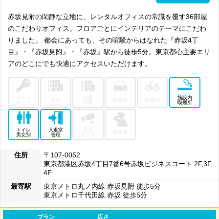
ビジネスエリアとしては、「赤坂Bizタワー」や「赤坂ガーデンシテ
ィ」をはじめとした大型のビルが建ち並んでおり、大企業の本社を中心
赤坂見附の閑静な立地に、レンタルオフィスの常識を覆す36部屋
に多くの企業がオフィスを構えています。また駅周辺には大小様々なビ
ルも建ち並んでおり、小規模オフィスなどにも対応しやすく、オフィス
のこだわりオフィス。フロアごとにインテリアのテーマにこだわ
に多様性があるのも人気の理由です。-
りました。 都会にあっても、その喧騒からはなれた『赤坂4丁
もともとは広告代理店やテレビ関係、メディア事業の企業が多く、一般
目』・『赤坂見附』・『赤坂』駅から徒歩5分。東京都心主要エリ
的なビジネス街よりも華やかな雰囲気を持つ赤坂エリアですが、近年の
都市再開発によってさまざまなオフィスが建設され、多種多様な業種が
アのどこにでも快適にアクセスいただけます。
集まるエリアになりました。
オフィス賃料は、人気のエリアのため比較的高い傾向にありますが、ア
クセスの利便性の高さや、オフィスエリアから少し外れると閑静な高級
オート
免震
施設内
住宅街が広がっているなど、ビジネスの拠点として好まれる条件はそろ
耐震
駐車場
駐輪場
ロック
制振
喫煙所
っています。落ち着いた雰囲気の大人の街「赤坂」でぴったりのレンタ
ルオフィスを探してみてはいかがでしょうか？
トイレ
入退室
監視
警備員
男女別
管理
カメラ
住所
〒107-0052
東京都港区赤坂4丁目7番6号赤坂ビジネスコート 2F,3F,
4F
最寄駅
東京メトロ丸ノ内線 赤坂見附 徒歩5分
東京メトロ千代田線 赤坂 徒歩5分
プラン
広さ