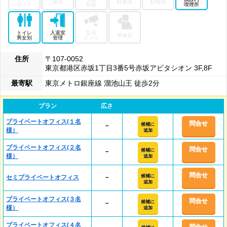
耐震
駐車場
駐輪場
ロック
制振
喫煙所
トイレ
入退室
監視
警備員
男女別
管理
カメラ
住所
〒107-0052
東京都港区赤坂1丁目3番5号赤坂アビタシオン 3F,8F
最寄駅
東京メトロ銀座線 溜池山王 徒歩2分
プラン
広さ
プライベートオフィス(１名
問合せ
候補に
－
様）
追加
プライベートオフィス(２名
問合せ
候補に
－
様）
追加
問合せ
候補に
セミプライベートオフィス
－
追加
プライベートオフィス(３名
問合せ
候補に
－
様）
追加
プライベートオフィス(４名