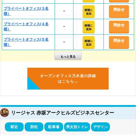
プライベートオフィス(３名
問合せ
候補に
－
様）
追加
プライベートオフィス(４名
問合せ
候補に
－
様）
追加
プライベートオフィス(５名
問合せ
候補に
－
様）
追加
オープンオフィス乃木坂の詳細
はこちら→
リージャス 赤坂アークヒルズビジネスセンター
駅近
防犯
駐車場
男女別トイレ
デザイン