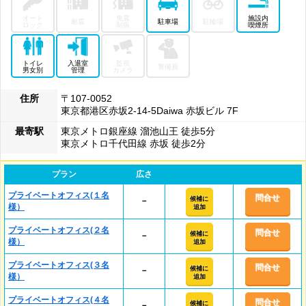
オート
免震
施設内
耐震
駐車場
駐輪場
ロック
制振
喫煙所
トイレ
入退室
監視
警備員
男女別
管理
カメラ
住所
〒107-0052
東京都港区赤坂2-14-5Daiwa 赤坂ビル 7F
最寄駅
東京メトロ銀座線 溜池山王 徒歩5分
東京メトロ千代田線 赤坂 徒歩2分
プラン
広さ
プライベートオフィス(１名
問合せ
候補に
－
様）
追加
プライベートオフィス(２名
問合せ
候補に
－
様）
追加
プライベートオフィス(３名
問合せ
候補に
－
様）
追加
プライベートオフィス(４名
問合せ
候補に
－