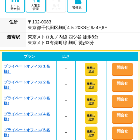
トイレ
入退室
監視
警備員
男女別
管理
カメラ
住所
〒102-0083
東京都千代田区麹町4-5-20KSビル 4F,8F
最寄駅
東京メトロ丸ノ内線 四ツ谷 徒歩8分
東京メトロ有楽町線 麹町 徒歩3分
プラン
広さ
プライベートオフィス(１名
問合せ
候補に
－
様）
追加
プライベートオフィス(２名
問合せ
候補に
－
様）
追加
プライベートオフィス(３名
問合せ
候補に
－
様）
追加
プライベートオフィス(４名
問合せ
候補に
－
様）
追加
プライベートオフィス(５名
問合せ
候補に
－
様）
追加