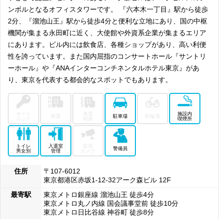
ンボルとなるオフィスタワーです。 『六本木一丁目』駅から徒歩
2分、『溜池山王』駅から徒歩4分と便利な立地にあり、国の中枢
機関が集まる永田町に近く、大使館や外資系企業が集まるエリア
にあります。ビル内には飲食店、各種ショップがあり、高い利便
性を誇っています。また国内屈指のコンサートホール『サントリ
ーホール』や『ANAインターコンチネンタルホテル東京』があ
り、東京を代表する都会的なスポットでもあります。
オート
免震
施設内
耐震
駐車場
駐輪場
ロック
制振
喫煙所
トイレ
入退室
監視
警備員
男女別
管理
カメラ
住所
〒107-6012
東京都港区赤坂1-12-32アーク森ビル 12F
最寄駅
東京メトロ銀座線 溜池山王 徒歩4分
東京メトロ丸ノ内線 国会議事堂前 徒歩10分
東京メトロ日比谷線 神谷町 徒歩8分