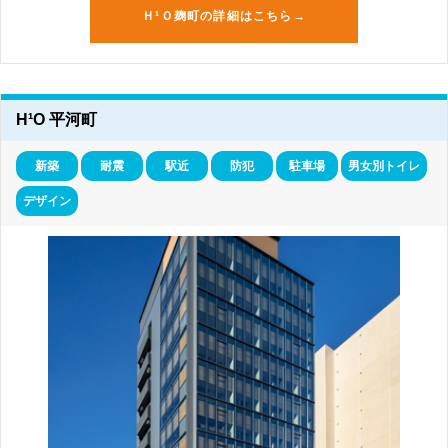
Ｈ¹Ｏ麹町の詳細はこちら→
H¹O 平河町
新築
耐震
駅近
防犯
駐車場
男女別トイレ
デザイン