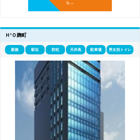
ら→
Ｈ¹Ｏ麹町
新築
駅近
防犯
天井高
駐車場
男女別トイレ