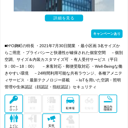
詳細を見る
キャンペーンあり
■H¹O麹町の特長 ・2021年7月30日開業 ・最小区画 3名サイズか
らご用意 ・プライバシーと快適性が確保された個室空間 －個別
空調、サイズ＆内装カスタマイズ可 ・有人受付サービス（平日
9：00～18：00） －来客対応・郵便受取対応 ・Well-Beingな働
きやすい環境 －24時間利用可能な共有ラウンジ、各種アメニテ
ィサービス ・最新テクノロジー搭載 －IoTを用いた空調・照明
管理や生体認証（顔認証・指紋認証）セキュリティ
オート
免震
施設内
耐震
駐車場
駐輪場
ロック
制振
喫煙所
トイレ
入退室
監視
警備員