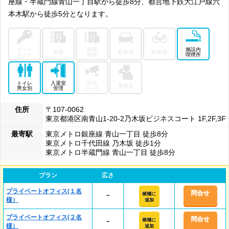
座線・半蔵門線青山一丁目駅から徒歩8分、都営地下鉄大江戸線六
本木駅から徒歩5分となります。
オート
免震
施設内
耐震
駐車場
駐輪場
ロック
制振
喫煙所
トイレ
入退室
監視
警備員
男女別
管理
カメラ
住所
〒107-0062
東京都港区南青山1-20-2乃木坂ビジネスコート 1F,2F,3F
最寄駅
東京メトロ銀座線 青山一丁目 徒歩8分
東京メトロ千代田線 乃木坂 徒歩1分
東京メトロ半蔵門線 青山一丁目 徒歩8分
プラン
広さ
プライベートオフィス(１名
問合せ
候補に
－
様）
追加
プライベートオフィス(２名
問合せ
候補に
－
様）
追加