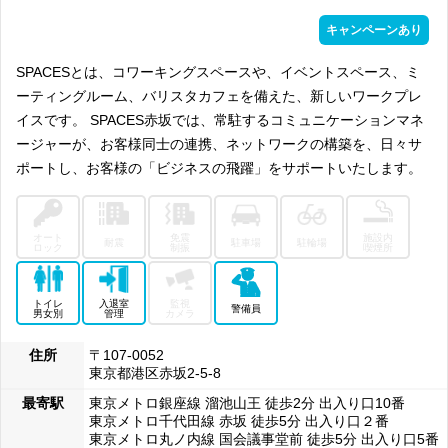
キャンペーンあり
SPACESとは、コワーキングスペースや、イベントスペース、ミ
ーティングルーム、バリスタカフェを備えた、新しいワークプレ
イスです。 SPACES赤坂では、常駐するコミュニケーションマネ
ージャーが、お客様同士の連携、ネットワークの構築を、日々サ
ポートし、お客様の「ビジネスの飛躍」をサポートいたします。
オート
免震
施設内
耐震
駐車場
駐輪場
ロック
制振
喫煙所
トイレ
入退室
監視
警備員
男女別
管理
カメラ
住所
〒107-0052
東京都港区赤坂2-5-8
最寄駅
東京メトロ銀座線 溜池山王 徒歩2分 出入り口10番
東京メトロ千代田線 赤坂 徒歩5分 出入り口２番
東京メトロ丸ノ内線 国会議事堂前 徒歩5分 出入り口5番