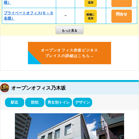
様）
追加
プライベートオフィス(６～９
問合せ
候補に
－
名様）
追加
オープンオフィス赤坂ビジネス
プレイスの詳細はこちら→
オープンオフィス乃木坂
駅近
防犯
男女別トイレ
デザイン