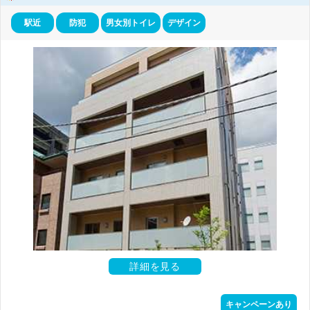
駅近
防犯
男女別トイレ
デザイン
赤坂エリアは、東京都心の西側、港区に位置する大人の街としてのイメ
ージの強いエリアです。国会議事堂などのある永田町へ隣接しており、
多くの観光客が集まる商業エリアとしても有名です。 赤坂駅の乗り入
れ路線は、東京メトロ千代田線のみですが、都内各所へのアクセスが良
く、東京駅や新宿駅、渋谷駅といった都内の主要駅へ10分程で行くこ
とができるため、交通の利便性は高いといえます。また同じエリア内に
赤坂見附駅があり、こちらは東京メトロ銀座線・丸ノ内線が乗り入れて
います。
都内でも有数の高級住宅地として知られており、その歴史は江戸時代の
頃から武家屋敷として発展し、いまでも邸宅街へと姿を変え、その高級
イメージが作られてきました。
江戸時代から発展を続けてきた赤坂ですが、近年でも赤坂駅前の赤坂5
丁目地区で都市再開発が行われるなど、発展を続けています。
再開発によりオープンした複合商業施設の「赤坂サカス」、TBSの旧社
屋跡地にはTBSの放送センターやオフィスビルも造られました。
赤坂サカスには、都内でも最大規模を誇るライブハウスの「マイナビ赤
坂BLITZ」や、「TBS赤坂ACTセンター」では劇場やコンサート、演劇
なども行われています。
詳細を見る
そうした大規模施設以外にも、料亭街として発展した一面もあったこと
から、国際色豊かな施設やおしゃれな飲食店も多く集まっており、都心
の魅力を感じることもできます。
キャンペーンあり