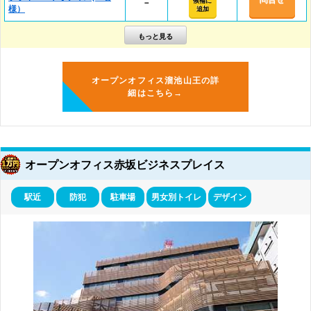
問合せ
候補に
－
様）
追加
オープンオフィス溜池山王の詳
細はこちら→
オープンオフィス赤坂ビジネスプレイス
駅近
防犯
駐車場
男女別トイレ
デザイン