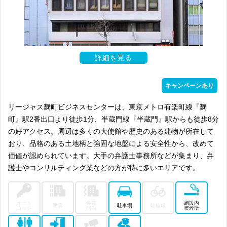
詳細を見る
キャンペーンあり
リージャス麹町ビジネスセンターは、東京メトロ有楽町線『麹
町』駅2番出口より徒歩1分、半蔵門線『半蔵門』駅からも徒歩8分
の好アクセス。周辺は多くの大使館や歴史のある建物が所在して
おり、品格のある土地柄と強固な地盤による安全性から、改めて
価値が認められています。大手の弁護士事務所などが集まり、弁
護士やコンサルティング業などの方が特に多いエリアです。
オート
免震
施設内
耐震
駐車場
駐輪場
ロック
制振
喫煙所