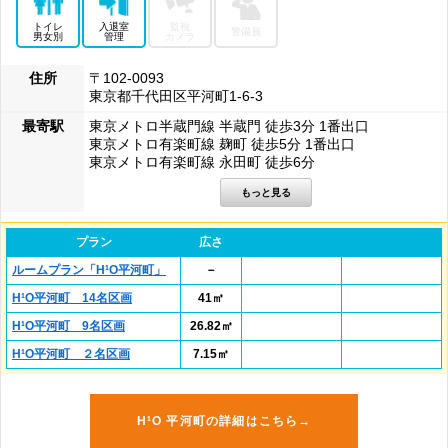
トイレ
入退室
監視
警備員
男女別
管理
カメラ
住所
〒102-0093
東京都千代田区平河町1-6-3
最寄駅
東京メトロ半蔵門線 半蔵門 徒歩3分 1番出口
東京メトロ有楽町線 麹町 徒歩5分 1番出口
東京メトロ有楽町線 永田町 徒歩6分
プラン
広さ
ルームプラン「H¹O平河町」
－
H¹O平河町 14名区画
41㎡
H¹O平河町 9名区画
26.82㎡
H¹O平河町 ２名区画
7.15㎡
H¹O 平河町の詳細はこちら→