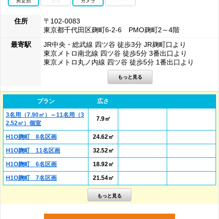
男女別
管理
カメラ
住所
〒102-0083
東京都千代田区麹町6-2-6 PMO麹町2～4階
最寄駅
JR中央・総武線 四ツ谷 徒歩3分 JR麹町口より
東京メトロ南北線 四ツ谷 徒歩5分 3番出口より
東京メトロ丸ノ内線 四ツ谷 徒歩5分 1番出口より
プラン
広さ
3名用（7.90㎡）～11名用（3
7.9㎡
2.52㎡）個室
H1O麹町 8名区画
24.62㎡
H1O麹町 11名区画
32.52㎡
H1O麹町 6名区画
18.92㎡
H1O麹町 7名区画
21.54㎡