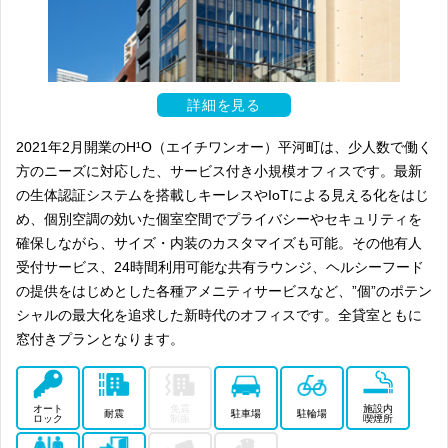
詳細を見る
2021年2月開業のH¹O（エイチワンオー）平河町は、少人数で働く
方のニーズに対応した、サービス付き小規模オフィスです。最新
の生体認証システムを搭載しキーレスやIoTによる見える化をはじ
め、個別空調の効いた個室空間でプライバシーやセキュリティを
確保しながら、サイズ・内装のカスタマイズも可能。その他有人
受付サービス、24時間利用可能な共有ラウンジ、ヘルシーフード
の提供をはじめとした各種アメニティサービスなど、”個”のポテン
シャルの最大化を追求した新時代のオフィスです。全貸室ともに
窓付きプランとなります。
オート
免震
施設内
耐震
駐車場
駐輪場
ロック
制振
喫煙所