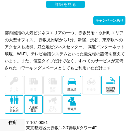
詳細を見る
キャンペーンあり
都内屈指の人気ビジネスエリアの一つ、赤坂見附・永田町エリア
の大型オフィス。 赤坂見附駅から1分。新宿、渋谷、東京駅への
アクセスも抜群。好立地ビジネスセンター。 高速インターネット
環境、Wi-Fi、テレビ会議システムといった最先端の設備を整えて
います。また、個室タイプだけでなく、すべてのサービスが完備
されたコワーキングスペースとしてもご利用いただけます
オート
免震
施設内
耐震
駐車場
駐輪場
ロック
制振
喫煙所
トイレ
入退室
監視
警備員
男女別
管理
カメラ
住所
〒107-0051
東京都港区元赤坂1-2-7赤坂Kタワー4F