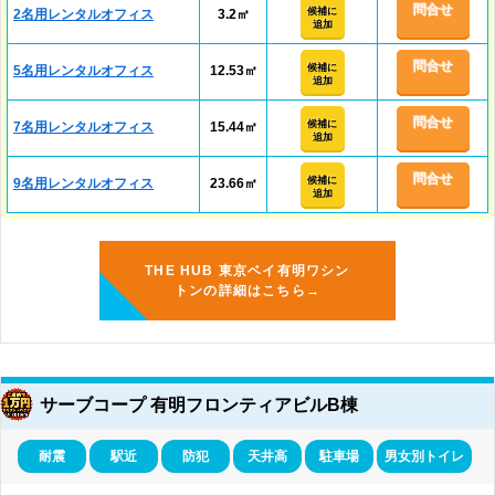
問合せ
候補に
2名用レンタルオフィス
3.2㎡
追加
問合せ
候補に
5名用レンタルオフィス
12.53㎡
追加
問合せ
候補に
7名用レンタルオフィス
15.44㎡
追加
問合せ
候補に
9名用レンタルオフィス
23.66㎡
追加
THE HUB 東京ベイ有明ワシン
トンの詳細はこちら→
サーブコープ 有明フロンティアビルB棟
耐震
駅近
防犯
天井高
駐車場
男女別トイレ