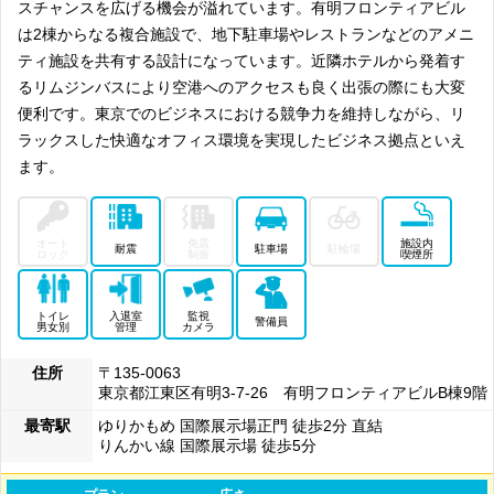
スチャンスを広げる機会が溢れています。有明フロンティアビル
は2棟からなる複合施設で、地下駐車場やレストランなどのアメニ
ティ施設を共有する設計になっています。近隣ホテルから発着す
るリムジンバスにより空港へのアクセスも良く出張の際にも大変
便利です。東京でのビジネスにおける競争力を維持しながら、リ
ラックスした快適なオフィス環境を実現したビジネス拠点といえ
ます。
オート
免震
施設内
耐震
駐車場
駐輪場
ロック
制振
喫煙所
トイレ
入退室
監視
警備員
男女別
管理
カメラ
住所
〒135-0063
東京都江東区有明3-7-26 有明フロンティアビルB棟9階
最寄駅
ゆりかもめ 国際展示場正門 徒歩2分 直結
りんかい線 国際展示場 徒歩5分