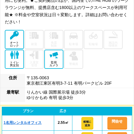
用にも便利。★ご契約拠点のほか、国内全てのTHE HUB のワーク
ラウンジが無料、提携店含む1800以上のワークスペースが利用可
能★ ※料金や空室状況は日々変動します。詳細はお問い合わせく
ださい！
オート
免震
施設内
耐震
駐車場
駐輪場
ロック
制振
喫煙所
トイレ
入退室
監視
警備員
男女別
管理
カメラ
住所
〒135-0063
東京都江東区有明3-7-11 有明パークビル 20F
最寄駅
りんかい線 国際展示場 徒歩3分
ゆりかもめ 有明 徒歩3分
プラン
広さ
問合せ
候補に
1名用レンタルオフィス
2.55㎡
追加