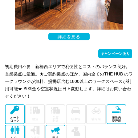
詳細を見る
キャンペーンあり
初期費用不要！新橋西エリアで利便性とコストのバランス良好。
営業拠点に最適。★ご契約拠点のほか、国内全てのTHE HUB のワ
ークラウンジが無料、提携店含む1800以上のワークスペースが利
用可能★ ※料金や空室状況は日々変動します。詳細はお問い合わ
せください！
オート
免震
施設内
耐震
駐車場
駐輪場
ロック
制振
喫煙所
トイレ
入退室
監視