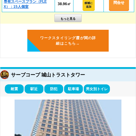
専有スペースプラン（FLE
問合せ
候補に
38.96㎡
X）：15人個室
追加
ワークスタイリング霞が関の詳
細はこちら→
サーブコープ 城山トラストタワー
耐震
駅近
防犯
駐車場
男女別トイレ