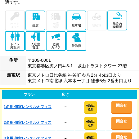
適です。
オート
免震
施設内
耐震
駐車場
駐輪場
ロック
制振
喫煙所
トイレ
入退室
監視
警備員
男女別
管理
カメラ
住所
〒105-0001
東京都港区虎ノ門4-3-1 城山トラストタワー 27階
最寄駅
東京メトロ日比谷線 神谷町 徒歩2分 4b出口より
東京メトロ南北線 六本木一丁目 徒歩5分 2番出口より
プラン
広さ
問合せ
候補に
1名用 個室レンタルオフィス
－
追加
問合せ
候補に
2名用 個室レンタルオフィス
－
追加
問合せ
候補に
3名用 個室レンタルオフィス
－