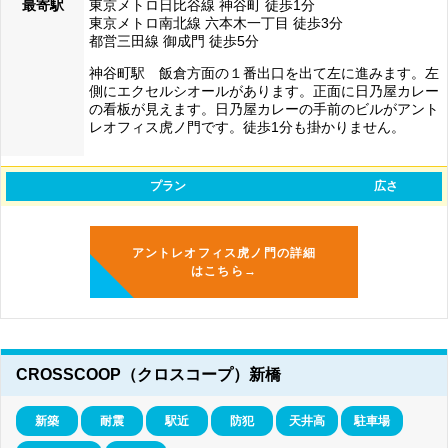
最寄駅
東京メトロ日比谷線 神谷町 徒歩1分
東京メトロ南北線 六本木一丁目 徒歩3分
都営三田線 御成門 徒歩5分
神谷町駅 飯倉方面の１番出口を出て左に進みます。左
側にエクセルシオールがあります。正面に日乃屋カレー
の看板が見えます。日乃屋カレーの手前のビルがアント
レオフィス虎ノ門です。徒歩1分も掛かりません。
プラン
広さ
アントレオフィス虎ノ門の詳細
はこちら→
CROSSCOOP（クロスコープ）新橋
新築
耐震
駅近
防犯
天井高
駐車場