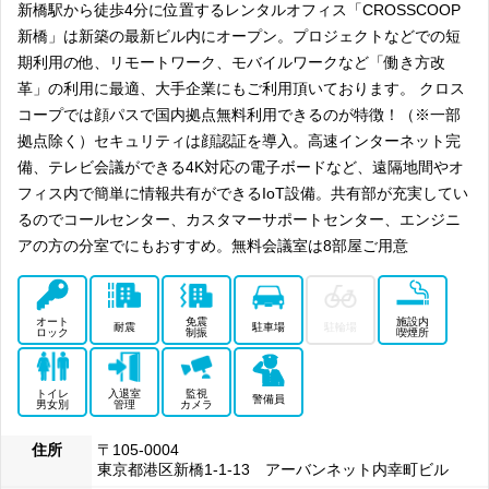
新橋駅から徒歩4分に位置するレンタルオフィス「CROSSCOOP
新橋」は新築の最新ビル内にオープン。プロジェクトなどでの短
期利用の他、リモートワーク、モバイルワークなど「働き方改
革」の利用に最適、大手企業にもご利用頂いております。 クロス
コープでは顔パスで国内拠点無料利用できるのが特徴！（※一部
拠点除く）セキュリティは顔認証を導入。高速インターネット完
備、テレビ会議ができる4K対応の電子ボードなど、遠隔地間やオ
フィス内で簡単に情報共有ができるIoT設備。共有部が充実してい
るのでコールセンター、カスタマーサポートセンター、エンジニ
アの方の分室でにもおすすめ。無料会議室は8部屋ご用意
オート
免震
施設内
耐震
駐車場
駐輪場
ロック
制振
喫煙所
トイレ
入退室
監視
警備員
男女別
管理
カメラ
住所
〒105-0004
東京都港区新橋1-1-13 アーバンネット内幸町ビル