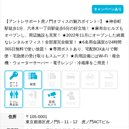
キャンペーンあり
【アントレサポート虎ノ門オフィスの魅力ポイント☟】 ★神谷町
駅徒歩1分、六本木一丁目駅徒歩5分の好立地！ ★麻布台ヒルズも
オープンし、周辺施設も充実！ ★2022年11月にオープンした綺麗
なレンタルオフィス！全部屋完全個室！ ★6名用会議室が24時間
365日無料で使い放題！ ★専用ポストあり、宅配BOXありで郵
便・宅急便の受け取りもスムーズ！ ★共用設備にはWi-Fi・複合
機・ウォーターサーバー・電子レンジ・冷蔵庫をご用意！
オート
免震
施設内
耐震
駐車場
駐輪場
ロック
制振
喫煙所
トイレ
入退室
監視
警備員
男女別
管理
カメラ
住所
〒105-0001
東京都港区虎ノ門5－11－12 虎ノ門ACTビル