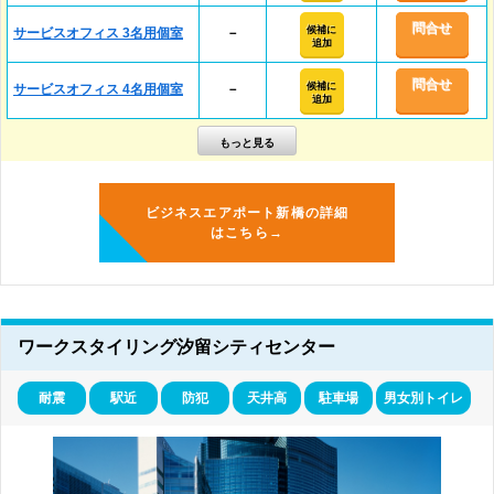
問合せ
候補に
サービスオフィス 3名用個室
－
追加
問合せ
候補に
サービスオフィス 4名用個室
－
追加
ビジネスエアポート新橋の詳細
はこちら→
ワークスタイリング汐留シティセンター
耐震
駅近
防犯
天井高
駐車場
男女別トイレ