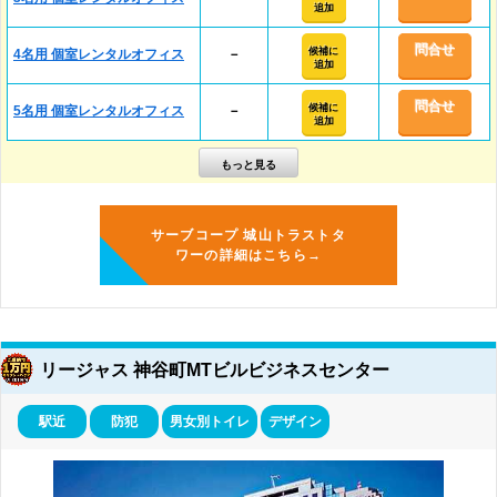
追加
問合せ
候補に
4名用 個室レンタルオフィス
－
追加
問合せ
候補に
5名用 個室レンタルオフィス
－
追加
サーブコープ 城山トラストタ
ワーの詳細はこちら→
リージャス 神谷町MTビルビジネスセンター
駅近
防犯
男女別トイレ
デザイン