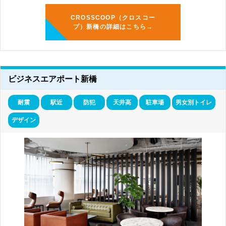
CROSSCOOP（クロスコー
プ）新橋の詳細はこちら→
ビジネスエアポート新橋
耐震
駅近
防犯
天井高
駐車場
男女別トイレ
デザイン