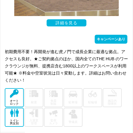
詳細を見る
キャンペーンあり
初期費用不要！再開発が進む虎ノ門で成長企業に最適な拠点。ア
クセスも良好。★ご契約拠点のほか、国内全てのTHE HUB のワー
クラウンジが無料、提携店含む1800以上のワークスペースが利用
可能★ ※料金や空室状況は日々変動します。詳細はお問い合わせ
ください！
オート
免震
施設内
耐震
駐車場
駐輪場
ロック
制振
喫煙所
トイレ
入退室
監視
警備員
男女別
管理
カメラ