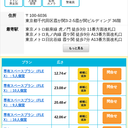
トイレ
入退室
監視
警備員
男女別
管理
カメラ
住所
〒100-6036
東京都千代田区霞が関3-2-5霞が関ビルディング 36階
最寄駅
東京メトロ銀座線 虎ノ門 徒歩3分 11番方面改札口
東京メトロ丸ノ内線 霞ケ関 徒歩9分 A13番方面改札口
東京メトロ日比谷線 霞ケ関 徒歩7分 A13番方面改札口
プラン
広さ
専有スペースプラン（FLE
問合せ
候補に
12.74㎡
X）：5人個室
追加
専有スペースプラン（FLE
問合せ
候補に
23.08㎡
X）：10人個室
追加
専有スペースプラン（FLE
問合せ
候補に
20.48㎡
X）：9人個室
追加
専有スペースプラン（FLE
問合せ
候補に
42.06㎡
X）：16人個室
追加