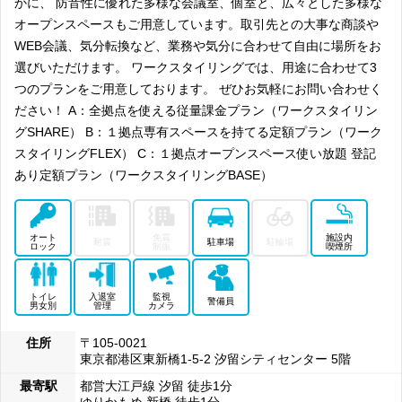
かに、 防音性に優れた多様な会議室、個室と、広々とした多様な
オープンスペースもご用意しています。取引先との大事な商談や
WEB会議、気分転換など、業務や気分に合わせて自由に場所をお
選びいただけます。 ワークスタイリングでは、用途に合わせて3
つのプランをご用意しております。 ぜひお気軽にお問い合わせく
ださい！ A：全拠点を使える従量課金プラン（ワークスタイリン
グSHARE） B：１拠点専有スペースを持てる定額プラン（ワーク
スタイリングFLEX） C：１拠点オープンスペース使い放題 登記
あり定額プラン（ワークスタイリングBASE）
オート
免震
施設内
耐震
駐車場
駐輪場
ロック
制振
喫煙所
トイレ
入退室
監視
警備員
男女別
管理
カメラ
住所
〒105-0021
東京都港区東新橋1-5-2 汐留シティセンター 5階
最寄駅
都営大江戸線 汐留 徒歩1分