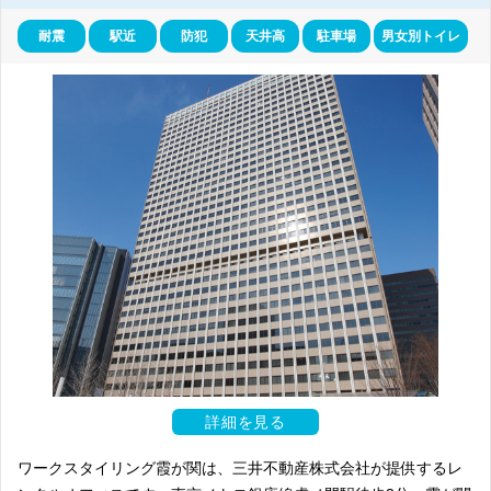
耐震
駅近
防犯
天井高
駐車場
男女別トイレ
虎ノ門エリアは、霞が関と並んで政治・経済を牽引する街として発展し
てきました。「虎ノ門」の地名の由来は江戸城の外堀にあった城門から
来ています。
エリア内には、虎ノ門駅・神谷町駅があり、それぞれ東京メトロ銀座
線・日比谷線が乗り入れています。また徒歩圏内で霞ヶ関駅・JR新橋
駅にも行くことができ、霞ヶ関駅は東京メトロ日比谷線・丸の内線・千
代田線が乗り入れているなど、都心へのアクセスは良好です。2020年
には虎ノ門ヒルズに直結した「虎ノ門ヒルズ駅」が開設。東京BRTも併
設され、羽田・成田の各空港へもリムジンバスがでているため、各方面
への利便性も高いと言えます。
虎ノ門エリアの特徴としては、目立った観光スポットや商業施設は少な
く、様々なオフィスビルが立ち並ぶオフィス街であるため、街全体とし
ては落ち着いた雰囲気があります。官公庁や大使館などの公的施設が多
いことから、街の治安はかなり良いと言えます。また弁護士や裁判官、
検察官など法律の専門家が多く集まっているエリアのため、ビジネスで
の困りごとをすぐに相談できるのも大きな特徴です。
エリア内の有名はオフィスビルとしては、2014年に開業した新たな東
京のランドマークとしても知られる「虎ノ門ヒルズ」があげられます。
詳細を見る
「森タワー」、「ビジネスタワー」、「レジデンシャルタワー」といっ
たオフィスや商業施設、ホテル、住居などが入ったタワーエリアから構
ワークスタイリング霞が関は、三井不動産株式会社が提供するレ
成され、現在は虎ノ門ヒルズ駅に直結する「ステーションタワー」も建