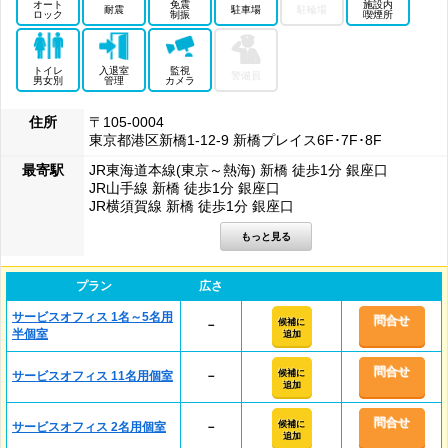
オート
免震
施設内
耐震
駐車場
駐輪場
ロック
制振
喫煙所
トイレ
入退室
監視
警備員
男女別
管理
カメラ
住所
〒105-0004
東京都港区新橋1-12-9 新橋プレイス6F･7F･8F
最寄駅
JR東海道本線(東京～熱海) 新橋 徒歩1分 銀座口
JR山手線 新橋 徒歩1分 銀座口
JR横須賀線 新橋 徒歩1分 銀座口
プラン
広さ
サービスオフィス 1名～5名用
問合せ
候補に
－
半個室
追加
問合せ
候補に
サービスオフィス 11名用個室
－
追加
問合せ
候補に
サービスオフィス 2名用個室
－
追加