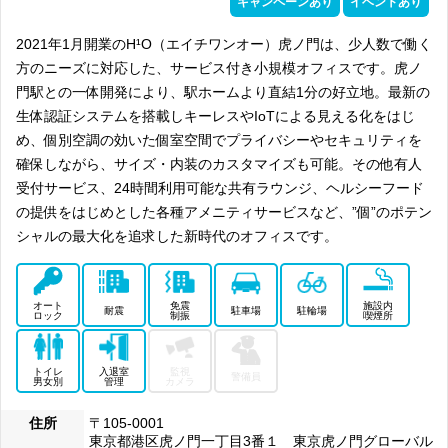
キャンペーンあり
イベントあり
2021年1月開業のH¹O（エイチワンオー）虎ノ門は、少人数で働く
方のニーズに対応した、サービス付き小規模オフィスです。虎ノ
門駅との一体開発により、駅ホームより直結1分の好立地。最新の
生体認証システムを搭載しキーレスやIoTによる見える化をはじ
め、個別空調の効いた個室空間でプライバシーやセキュリティを
確保しながら、サイズ・内装のカスタマイズも可能。その他有人
受付サービス、24時間利用可能な共有ラウンジ、ヘルシーフード
の提供をはじめとした各種アメニティサービスなど、”個”のポテン
シャルの最大化を追求した新時代のオフィスです。
オート
免震
施設内
耐震
駐車場
駐輪場
ロック
制振
喫煙所
トイレ
入退室
監視
警備員
男女別
管理
カメラ
住所
〒105-0001
東京都港区虎ノ門一丁目3番１ 東京虎ノ門グローバル