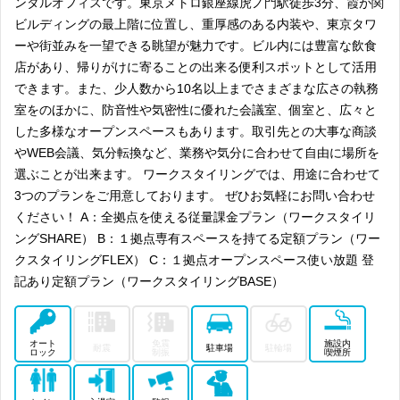
ンタルオフィスです。東京メトロ銀座線虎ノ門駅徒歩3分、霞が関
設中です。ステーションタワーは、基準階約1000坪のオフィスフロア
や、広場一体型の商業施設、ホテルに加え、フォーラムやギャラリーな
ビルディングの最上階に位置し、重厚感のある内装や、東京タワ
どビジネスイベントも行える施設も入った、まさにビジネス・イノベー
ーや街並みを一望できる眺望が魅力です。ビル内には豊富な飲食
ションの発信拠点となることが期待されます。
店があり、帰りがけに寄ることの出来る便利スポットとして活用
日本の政治・経済を動かすエリアとして栄える「虎ノ門」。虎ノ門ヒル
ズ、東京ミッドタウンなど、東京都内でも屈指のオフィスビルが数多く
できます。また、少人数から10名以上までさまざまな広さの執務
建ち並び、交通の利便性も抜群です。電車や各空港へのリムジンバス移
室をのほかに、防音性や気密性に優れた会議室、個室と、広々と
動に限らず、近年では環状2号線の建設が進んでいることで自動車での
した多様なオープンスペースもあります。取引先との大事な商談
アクセスもより便利になっています。虎ノ門エリアの新たなハブとし
て、虎ノ門ヒルズのステーションタワーの開発も進められています。さ
やWEB会議、気分転換など、業務や気分に合わせて自由に場所を
らに多くの人流・物流を生み出していくことが期待される「虎ノ門」で
選ぶことが出来ます。 ワークスタイリングでは、用途に合わせて
レンタルオフィスを探してみてはいかがでしょうか？
3つのプランをご用意しております。 ぜひお気軽にお問い合わせ
ください！ A：全拠点を使える従量課金プラン（ワークスタイリ
ングSHARE） B：１拠点専有スペースを持てる定額プラン（ワー
クスタイリングFLEX） C：１拠点オープンスペース使い放題 登
記あり定額プラン（ワークスタイリングBASE）
オート
免震
施設内
耐震
駐車場
駐輪場
ロック
制振
喫煙所