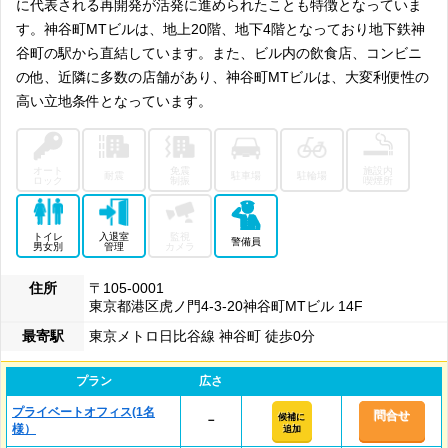
に代表される再開発が活発に進められたことも特徴となっていま
す。神谷町MTビルは、地上20階、地下4階となっており地下鉄神
谷町の駅から直結しています。また、ビル内の飲食店、コンビニ
の他、近隣に多数の店舗があり、神谷町MTビルは、大変利便性の
高い立地条件となっています。
オート
免震
施設内
耐震
駐車場
駐輪場
ロック
制振
喫煙所
トイレ
入退室
監視
警備員
男女別
管理
カメラ
住所
〒105-0001
東京都港区虎ノ門4-3-20神谷町MTビル 14F
最寄駅
東京メトロ日比谷線 神谷町 徒歩0分
プラン
広さ
プライベートオフィス(1名
問合せ
候補に
－
様）
追加