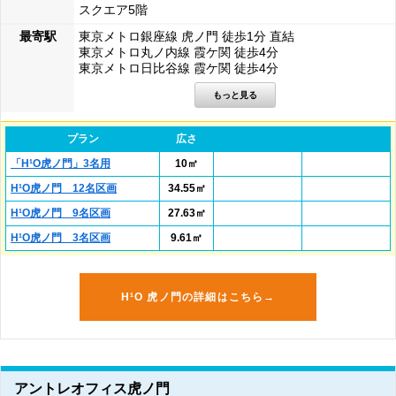
スクエア5階
最寄駅
東京メトロ銀座線 虎ノ門 徒歩1分 直結
東京メトロ丸ノ内線 霞ケ関 徒歩4分
東京メトロ日比谷線 霞ケ関 徒歩4分
プラン
広さ
「H¹O虎ノ門」3名用
10㎡
H¹O虎ノ門 12名区画
34.55㎡
H¹O虎ノ門 9名区画
27.63㎡
H¹O虎ノ門 3名区画
9.61㎡
H¹O 虎ノ門の詳細はこちら→
アントレオフィス虎ノ門