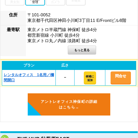
警備員
男女別
管理
カメラ
住所
〒101-0052
東京都千代田区神田小川町3丁目11 E/Frontビル8階
最寄駅
東京メトロ半蔵門線 神保町 徒歩4分
都営新宿線 小川町 徒歩4分
東京メトロ丸ノ内線 淡路町 徒歩4分
プラン
広さ
レンタルオフィス 1名用／欄
問合せ
候補に
－
間開口
追加
アントレオフィス神保町の詳細
はこちら→