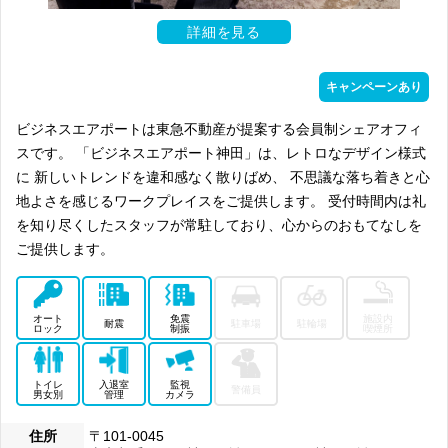
詳細を見る
キャンペーンあり
ビジネスエアポートは東急不動産が提案する会員制シェアオフィ
スです。 「ビジネスエアポート神田」は、レトロなデザイン様式
に 新しいトレンドを違和感なく散りばめ、 不思議な落ち着きと心
地よさを感じるワークプレイスをご提供します。 受付時間内は礼
を知り尽くしたスタッフが常駐しており、心からのおもてなしを
ご提供します。
オート
免震
施設内
耐震
駐車場
駐輪場
ロック
制振
喫煙所
トイレ
入退室
監視
警備員
男女別
管理
カメラ
住所
〒101-0045