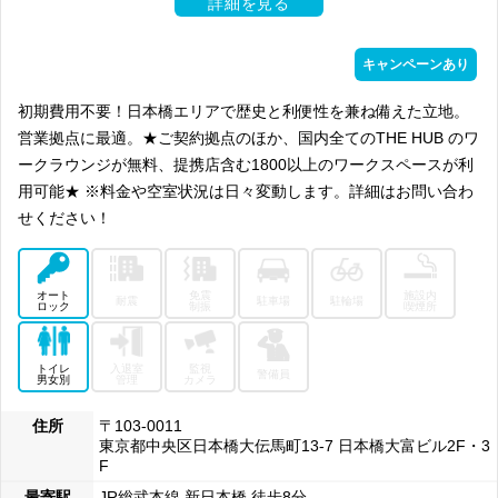
詳細を見る
キャンペーンあり
初期費用不要！日本橋エリアで歴史と利便性を兼ね備えた立地。
営業拠点に最適。★ご契約拠点のほか、国内全てのTHE HUB のワ
ークラウンジが無料、提携店含む1800以上のワークスペースが利
用可能★ ※料金や空室状況は日々変動します。詳細はお問い合わ
せください！
オート
免震
施設内
耐震
駐車場
駐輪場
ロック
制振
喫煙所
トイレ
入退室
監視
警備員
男女別
管理
カメラ
住所
〒103-0011
東京都中央区日本橋大伝馬町13-7 日本橋大富ビル2F・3
F
最寄駅
JR総武本線 新日本橋 徒歩8分