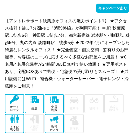
キャンペーンあり
【アントレサポート秋葉原オフィスの魅力ポイント☟】 ★アクセ
ス抜群！徒歩7分圏内に『8駅9路線』が利用可能！ ⇒JR 秋葉原
駅…徒歩5分、神田駅…徒歩7分、都営新宿線 岩本駅/小川町駅…徒
歩5分、丸の内線 淡路町駅…徒歩5分 ★2022年2月にオープンした
綺麗なレンタルオフィス！ ★完全個室・個別空調・窓有りのお部
屋等、お客様のニーズに応えるべく多様なお部屋をご用意！ ★6
名用/4名用会議室が24時間365日無料で使い放題！ ★専用ポスト
あり、宅配BOXありで郵便・宅急便の受け取りもスムーズ！ ★共
用設備にはWi-Fi・複合機・ウォーターサーバー・電子レンジ・冷
蔵庫をご用意！
オート
免震
施設内
耐震
駐車場
駐輪場
ロック
制振
喫煙所
トイレ
入退室
監視
警備員
男女別
管理
カメラ