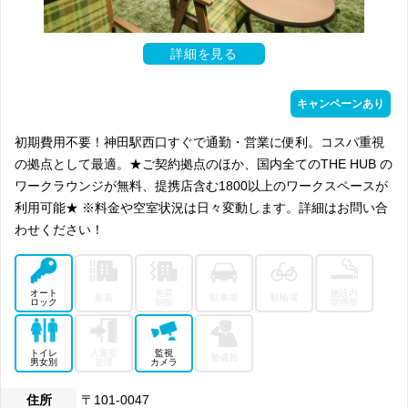
詳細を見る
キャンペーンあり
初期費用不要！神田駅西口すぐで通勤・営業に便利。コスパ重視
の拠点として最適。★ご契約拠点のほか、国内全てのTHE HUB の
ワークラウンジが無料、提携店含む1800以上のワークスペースが
利用可能★ ※料金や空室状況は日々変動します。詳細はお問い合
わせください！
オート
免震
施設内
耐震
駐車場
駐輪場
ロック
制振
喫煙所
トイレ
入退室
監視
警備員
男女別
管理
カメラ
住所
〒101-0047