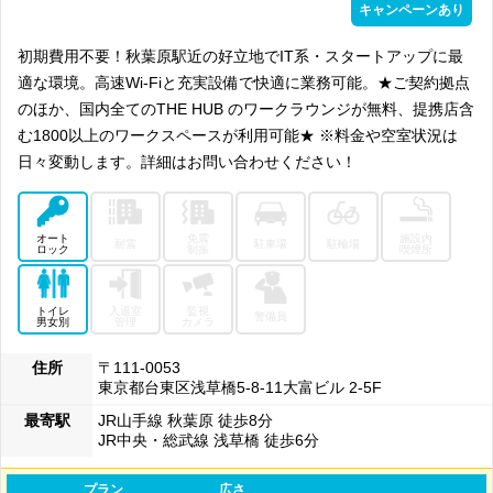
キャンペーンあり
初期費用不要！秋葉原駅近の好立地でIT系・スタートアップに最
適な環境。高速Wi-Fiと充実設備で快適に業務可能。★ご契約拠点
のほか、国内全てのTHE HUB のワークラウンジが無料、提携店含
む1800以上のワークスペースが利用可能★ ※料金や空室状況は
日々変動します。詳細はお問い合わせください！
オート
免震
施設内
耐震
駐車場
駐輪場
ロック
制振
喫煙所
トイレ
入退室
監視
警備員
男女別
管理
カメラ
住所
〒111-0053
東京都台東区浅草橋5-8-11大富ビル 2-5F
最寄駅
JR山手線 秋葉原 徒歩8分
JR中央・総武線 浅草橋 徒歩6分
プラン
広さ