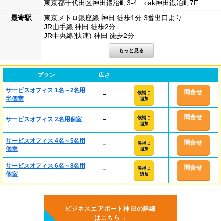
東京都千代田区神田鍛冶町3-4 oak神田鍛冶町7F
最寄駅
東京メトロ銀座線 神田 徒歩1分 3番出口より
JR山手線 神田 徒歩2分
JR中央線(快速) 神田 徒歩2分
プラン
広さ
サービスオフィス 1名～2名用
問合せ
候補に
－
半個室
追加
問合せ
候補に
サービスオフィス 2名用個室
－
追加
サービスオフィス 4名～5名用
問合せ
候補に
－
個室
追加
サービスオフィス 6名～8名用
問合せ
候補に
－
個室
追加
ビジネスエアポート神田の詳細
はこちら→