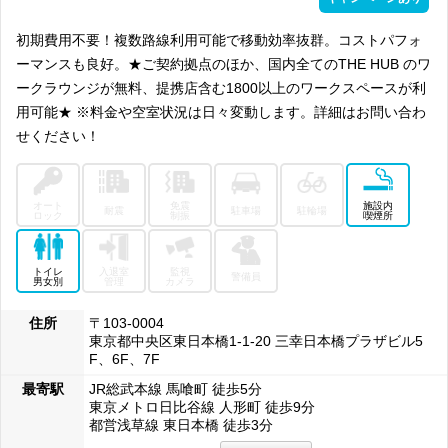
初期費用不要！複数路線利用可能で移動効率抜群。コストパフォ
ーマンスも良好。★ご契約拠点のほか、国内全てのTHE HUB のワ
ークラウンジが無料、提携店含む1800以上のワークスペースが利
用可能★ ※料金や空室状況は日々変動します。詳細はお問い合わ
せください！
オート
免震
施設内
耐震
駐車場
駐輪場
ロック
制振
喫煙所
トイレ
入退室
監視
警備員
男女別
管理
カメラ
住所
〒103-0004
東京都中央区東日本橋1-1-20 三幸日本橋プラザビル5
F、6F、7F
最寄駅
JR総武本線 馬喰町 徒歩5分
東京メトロ日比谷線 人形町 徒歩9分
都営浅草線 東日本橋 徒歩3分