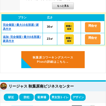
プラン
広さ
完全個室 / 最大10名部屋 / 家
問合せ
候補に
30㎡
具付き
追加
追加: 完全個室 / 最大8名部屋 /
問合せ
候補に
23㎡
家具付き
追加
秋葉原コワーキングスペース
Plusの詳細はこちら→
リージャス 秋葉原南ビジネスセンター
駅近
防犯
駐車場
男女別トイレ
デザイン