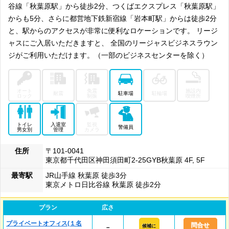
谷線「秋葉原駅」から徒歩2分、つくばエクスプレス「秋葉原駅」
からも5分、さらに都営地下鉄新宿線「岩本町駅」からは徒歩2分
と、駅からのアクセスが非常に便利なロケーションです。 リージ
ャスにご入居いただきますと、 全国のリージャスビジネスラウン
ジがご利用いただけます。（一部のビジネスセンターを除く）
オート
免震
施設内
耐震
駐車場
駐輪場
ロック
制振
喫煙所
トイレ
入退室
監視
警備員
男女別
管理
カメラ
住所
〒101-0041
東京都千代田区神田須田町2-25GYB秋葉原 4F, 5F
最寄駅
JR山手線 秋葉原 徒歩3分
東京メトロ日比谷線 秋葉原 徒歩2分
プラン
広さ
プライベートオフィス(１名
問合せ
候補に
－