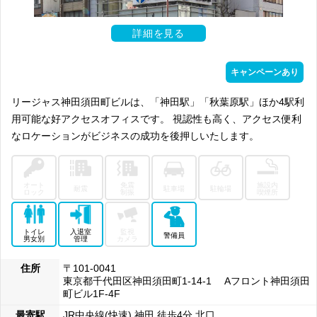
詳細を見る
キャンペーンあり
リージャス神田須田町ビルは、「神田駅」「秋葉原駅」ほか4駅利
用可能な好アクセスオフィスです。 視認性も高く、アクセス便利
なロケーションがビジネスの成功を後押しいたします。
オート
免震
施設内
耐震
駐車場
駐輪場
ロック
制振
喫煙所
トイレ
入退室
監視
警備員
男女別
管理
カメラ
住所
〒101-0041
東京都千代田区神田須田町1-14-1 Aフロント神田須田
町ビル1F-4F
最寄駅
JR中央線(快速) 神田 徒歩4分 北口