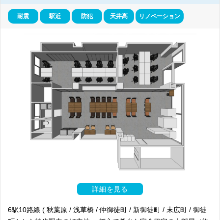
耐震
駅近
防犯
天井高
リノベーション
秋葉原エリアは、若者を中心としたサブカルチャーの発信地であり、か
つては日本一の電気街でもありました。日本発祥の「オタク文化」を求
めて多くの訪日外国人が訪れるなど、日本を代表する商業地でもありま
す。
秋葉原駅は交通の利便性が高いため、多くの観光客を呼び込む要因の一
つにもなっており、東京駅まではわずか2分で行くことができます。乗
り入れ路線は、JR東日本各線（山手線、京浜東北線、総武線）、東京
メトロ日比谷線、首都圏新都市鉄道つくばエクスプレスが乗り入れてお
り、東京都内へはもちろん、千葉や埼玉方面、つくばエクスプレスで茨
城方面へのアクセスも良好です。そのほかに、銀座線末広町駅や都営新
宿線岩本町駅へも徒歩で行くことができます。
「秋葉原」をイメージさせる電気街、サブカルチャー関連の店舗など
は、駅周辺と万世橋北詰から末広町駅のある外神田五丁目交差点まで広
がっています。駅直結の「ヨドバシカメラマルチメディアAkiba」や
「ビックカメラAKIBA（旧ソフマップ秋葉原館）」など大型の家電量販
店をはじめ、「秋葉原UDX」「アトレ秋葉原」、サブカルチャーを代
表する「秋葉原ラジオ館」など、大型の商業施設が多く建ち並んでいま
す。その他にもマルチメディア社会の訪れに合わせてPC、ゲーム関連
詳細を見る
の店舗が充実したり、2000年代にはアニメや漫画、フィギュアなどの
店舗が増えるなど、その時代のニーズに沿った変化や発展を繰り返し、
6駅10路線 ( 秋葉原 / 浅草橋 / 仲御徒町 / 新御徒町 / 末広町 / 御徒
現在の秋葉原ブランドを築き上げてきました。