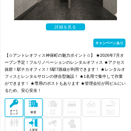
詳細を見る
キャンペーンあり
【☆アントレオフィス神保町の魅力ポイント☆】 ★2026年7月オ
ープン予定！フルリノベーションのレンタルオフィス ★アクセス
抜群！駅チカオフィス！5駅7路線が利用できます！ ★レンタルオ
フィスとレンタルサロンの併合型施設！ ★1名用で集中して作業
ができます！ ★専用のポストもあります ★管理会社が同ビルにい
るため、安心安全！
オート
免震
施設内
耐震
駐車場
駐輪場
ロック
制振
喫煙所
トイレ
入退室
監視