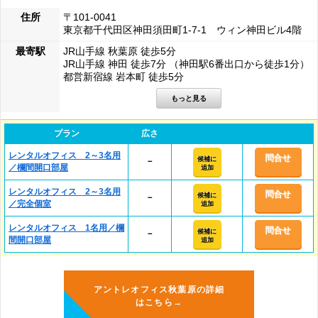
住所
〒101-0041
東京都千代田区神田須田町1-7-1 ウィン神田ビル4階
最寄駅
JR山手線 秋葉原 徒歩5分
JR山手線 神田 徒歩7分 （神田駅6番出口から徒歩1分）
都営新宿線 岩本町 徒歩5分
プラン
広さ
レンタルオフィス 2～3名用
問合せ
候補に
－
／欄間開口部屋
追加
レンタルオフィス 2～3名用
問合せ
候補に
－
／完全個室
追加
レンタルオフィス 1名用／欄
問合せ
候補に
－
間開口部屋
追加
アントレオフィス秋葉原の詳細
はこちら→