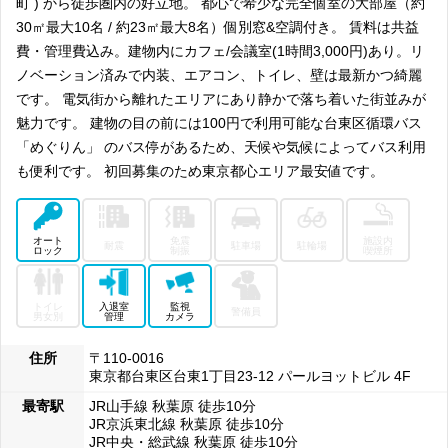
町 ) から徒歩圏内の好立地。 都心で希少な完全個室の大部屋（約
そんな日本を代表するサブカルチャー発信地である秋葉原ですが、近年
では再開発に合わせて超高層オフィスビルや大型の複合施設が開業する
30㎡最大10名 / 約23㎡最大8名）個別窓&空調付き。 賃料は共益
など、「オタク文化」の顔も持ち合わせながらも、次世代のビジネスを
費・管理費込み。建物内にカフェ/会議室(1時間3,000円)あり。リ
創造していくエリアへと変化してきています。その利便性の高さから
ノベーション済みで内装、エアコン、トイレ、壁は最新かつ綺麗
様々な業種の起業がオフィスを構えていることや、電気街や日本のサブ
カルチャーに惹かれ来訪する外国人観光客も非常に多いことから、そこ
です。 電気街から離れたエリアにあり静かで落ち着いた街並みが
で仕事や生活をしているだけ様々な刺激をもらえる場所にもなっていま
魅力です。 建物の目の前には100円で利用可能な台東区循環バス
す。
「めぐりん」 のバス停があるため、天候や気候によってバス利用
IT産業の拠点としての「秋葉原」を目指して進んできた再開発は、人・
情報・産業の交流をテーマに大規模な整備事業が進められ、「秋葉原
も便利です。 初回募集のため東京都心エリア最安値です。
UDX」や「秋葉原ダイビル」などのオフィスビルは、情報ネットワー
ク機能やショールーム、イベントホールや商業施設と様々な用途で利用
されています。開発事業は現在も続いているので、サブカルチャーの発
信地でありながらも、オフィス街としての発展もこの先まだまだ続いて
オート
免震
施設内
耐震
駐車場
駐輪場
ロック
制振
喫煙所
いくことでしょう。
周辺に商業施設だけではなく飲食店も充実している秋葉原エリアは、ラ
ンチや仕事終わりの時間も楽しめるなどオフィスワーカーにもおすすめ
トイレ
入退室
監視
の場所です。交通の利便性も高く、オフィス需要は高まってきています
警備員
男女別
管理
カメラ
が、賃料相場は比較的安いためサテライトオフィスや支店としての利用
が多い傾向にあります。これからIT産業の拠点としてさらなる発展の期
住所
〒110-0016
待される秋葉原で、レンタルオフィスを探してみてはいかがでしょう
東京都台東区台東1丁目23-12 パールヨットビル 4F
か？
最寄駅
JR山手線 秋葉原 徒歩10分
JR京浜東北線 秋葉原 徒歩10分
JR中央・総武線 秋葉原 徒歩10分