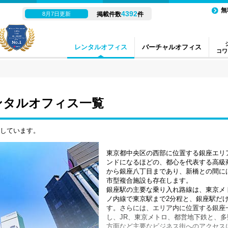
無
4392
8月7日更新
掲載件数
件
レンタルオフィス
バーチャルオフィス
コワ
ンタルオフィス一覧
示しています。
東京都中央区の西部に位置する銀座エリ
ンドになるほどの、都心を代表する高級
から銀座八丁目まであり、新橋との間に
市型複合施設も存在します。
銀座駅の主要な乗り入れ路線は、東京メ
ノ内線で東京駅まで2分程と、銀座駅だ
す。さらには、エリア内に位置する銀座
し、JR、東京メトロ、都営地下鉄と、
方面など主要なビジネス街へのアクセス