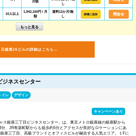
月額
し
1,942,160円 / 月
賃料12か月/無
㎡
10人以上
問合せ
候補に追加
額
し
日総第26ビルの詳細はこちら→
ビジネスセンター
トイレ
デザイン
キャンペーンあり
ャス銀座三丁目ビジネスセンター」は、東京メトロ銀座線の銀座駅から
4分、JR有楽町駅からも徒歩約5分とアクセスが良好なロケーションにあ
 銀座三丁目、高級ブランドとオフィスビルが融合する人気エリア。１Fに