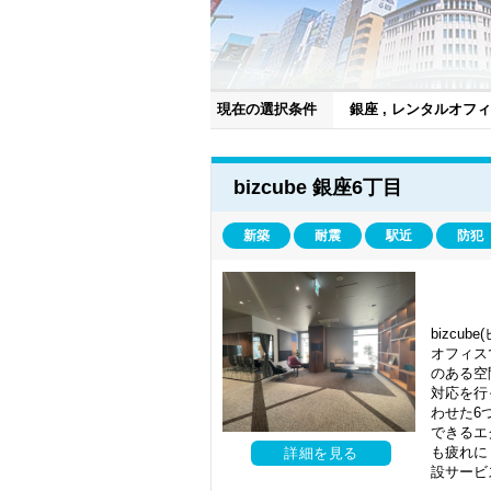
現在の選択条件
銀座 , レンタルオフ
がっています。周辺には飲食店やコンビニな
bizcube 銀座6丁目
は決して安くはありませんが、それに見合
す。不動産業のような士業や卸売・小売業
もちろん普通にオフィスを構えようとする
新築
耐震
駅近
防犯
頼や銀座のブランド力を得ることができま
よりさらに費用を抑えて銀座の住所を使用
銀座エリアでは、2016年に「東急プラザ銀
は、周辺エリアの日比谷で新たな大規模再
ンドの恩恵を受けたいと思っている方は、
bizcu
レンタルオフィス.comでは銀座のおすす
オフィス
のある空
対応を行
わせた6
できるエ
も疲れに
詳細を見る
設サービ