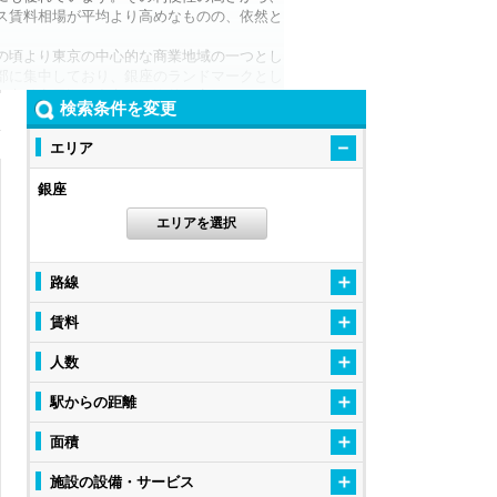
ス賃料相場が平均より高めなものの、依然と
の頃より東京の中心的な商業地域の一つとし
部に集中しており、銀座のランドマークとし
目交差点周辺を中心に、海外の高級フラッグ
検索条件を変更
百貨店などが建ち並んでいます。また有楽町
ります。
エリア
層ビルやオフィスが建ち並ぶオフィス街が広
地価の高いエリアとして有名な為、賃料相場
銀座
スニーズが高い人気のエリアとなっていま
が上がるといった話もあります。
エリアを選択
的コストを抑えつつ、企業としての高い信
法もあります。こちらはレンタルオフィス
ィスを展開する施設も増えてきています。
路線
ど、大規模な開発が行われてきました。現在で
とが期待されているエリアです。銀座ブラ
賃料
。
てはいかがでしょうか？
人数
駅からの距離
面積
施設の設備・サービス