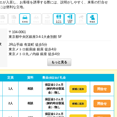
エが入居し、お客様を誘導する際には、説明がしやすく、来客の打合せ
には便利な立地。
免震
施設内
トイレ
入退室
監視
耐震
駐車場
駐輪場
警備員
制振
喫煙所
男女別
管理
カメラ
〒104-0061
東京都中央区銀座3-4-1大倉別館 5F
駅
JR山手線 有楽町 徒歩5分
東京メトロ銀座線 銀座 徒歩4分
東京メトロ丸ノ内線 銀座 徒歩4分
定員
賃料
敷金
/ 礼金
(保証金)
保証金1-2ヵ月
1人
相談
（解約時全額返
問合せ
候補に追加
金）/無し
保証金1-2ヵ月
2人
相談
（解約時全額返
問合せ
候補に追加
金）/無し
保証金1-2ヵ月