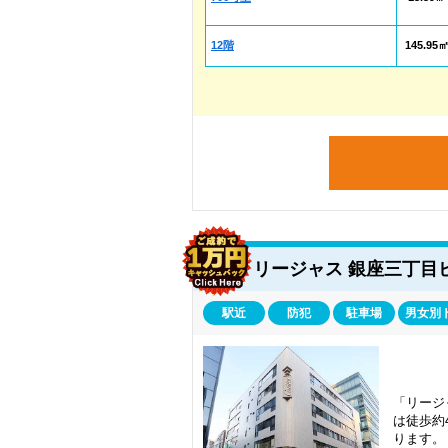
12階
145.95
リージャス 銀座三丁目
駅近
防犯
駐車場
男女別
「リージ
は徒歩約
ります。