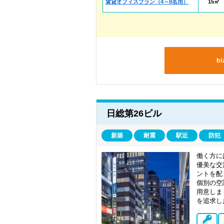
賃貸オフィスプラン（4～8名用）
15㎡
b
日総第26ビル
新築
耐震
駅近
防犯
働く方に
優美な交
ントを配
個別の空
用意しま
を追求し