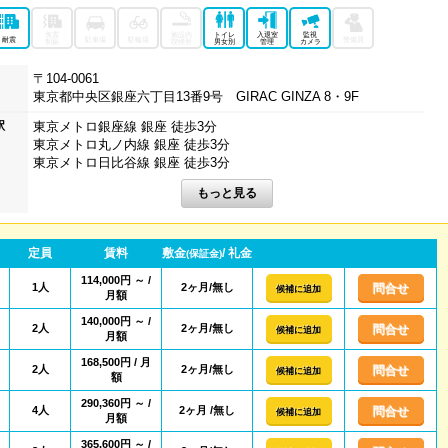
免震
施設内
トイレ
入退室
監視
耐震
駐車場
駐輪場
警備員
制振
喫煙所
男女別
管理
カメラ
〒104-0061
東京都中央区銀座六丁目13番9号 GIRAC GINZA 8・9F
駅
東京メトロ銀座線 銀座 徒歩3分
東京メトロ丸ノ内線 銀座 徒歩3分
東京メトロ日比谷線 銀座 徒歩3分
定員
賃料
敷金
/ 礼金
(保証金)
114,000円 ～ /
1人
2ヶ月/無し
問合せ
候補に追加
月額
140,000円 ～ /
2人
2ヶ月/無し
問合せ
候補に追加
月額
168,500円 / 月
2人
2ヶ月/無し
問合せ
候補に追加
額
290,360円 ～ /
4人
2ヶ月 /無し
問合せ
候補に追加
月額
365,600円 ～ /