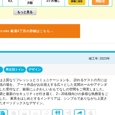
8人
2ヶ月/無し
問合せ
候補に追加
月額
izcube 銀座6丁目の詳細はこちら→
竣工年: 2023年
男女別トイレ
デザイン
は上質なリフレッシュとコミュニケーションを。 訪れるゲストの方には
流の場を。 アート作品がお出迎えする広々とした玄関ホールやアテンダ
した受付など、銀座にふさわしいおもてなしの空間をご用意しました。
調と最新のセキュリティが行き届く、2～20名様向けの多様な執務室をご
した。 家具をはじめとするインテリアは、シンプルでありながら上質さ
たオーソドックスなデザイン。