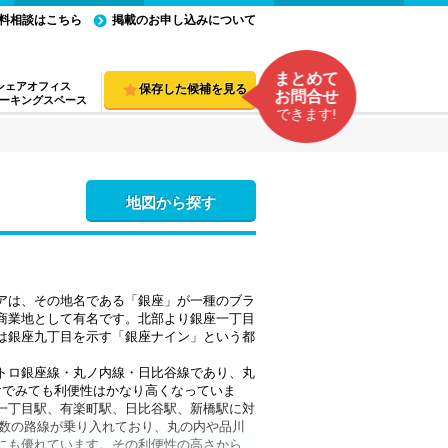
料相談はこちら
掲載のお申し込みについて
まとめて
シェアオフィス
保存した候補を見る
お問合せ
ーキングスペース
できます!
地図から探す
アは、その地名である「銀座」が一種のブラ
商業地として有名です。北部より銀座一丁目
は銀座九丁目を示す「銀座ナイン」という都
トロ銀座線・丸ノ内線・日比谷線であり、丸
けでみても利便性はかなり高くなっていま
一丁目駅、有楽町駅、日比谷駅、新橋駅に対
多数の路線が乗り入れており、丸の内や品川
にも優れています。その利便性の高さから、