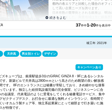
都内の各エリアと比較した場合のオフィ
して高い企業ニーズを誇ります。
日本有数の繁華街とされる銀座は、明治
て栄えきました。商業地域は主に銀座西
て知られる「和光本館」のある銀座四丁
37
1-20
ィス
件中
件を表示中
シップストアや専門店、銀座三越などの
駅や日比谷駅にも近く、徒歩圏内でもあ
東銀座には有名な歌舞伎座のほかに、高
ども多くあり、ビジネスマンにとっても働きやすい環境になっています。" 
竣工年: 2021年
ったエリアブランド力と交通アクセスの利便性の良さなどから、現在もオフィ
などの業種に人気が高く、銀座にオフィスを構えている、というだけで信頼感
と初期投資や賃料が高くなってしまいますが、レンタルオフィスであれば比較
天井高
男女別トイレ
デザイン
す。そのほかにもバーチャルオフィスで住所と登記だけ利用する、といった方
することができます。そのニーズからか、近年では登記できるバーチャルオフ
座」、2017年には「GINZA SIX（ギンザシックス）」がオープンするな
キャンペーンあり
開発計画が進められているなど、周辺のエリアを含めますます発展していくこ
この機会に銀座エリアでレンタルオフィスを検討してみてはいかがでしょうか
be(ビズキューブ)は、銀座駅徒歩3分のGIRAC GINZA 8・9Fにあるレンタル
めオフィスをご紹介しています。ぜひあなたにピッタリなオフィスを探してみ
です。新築ビルで天井高は2800ｍｍという高さのため眺望の良い解放感
間です。 8Fのエントランスには秘書が常駐しており、きめ細やかな接客
っています。独立した給排気設備完備の完全個室、ビジネスシーンに合
つの会議室、代表電話のように受電をしてくれる秘書電話サービス、集中
グゼクティブデスク、お打合せに最適な無料メインラウンジ、長時間で
くいオカムラ製チェア等、独立系起業家にとって細部まで行き届いた施
スが特徴です。