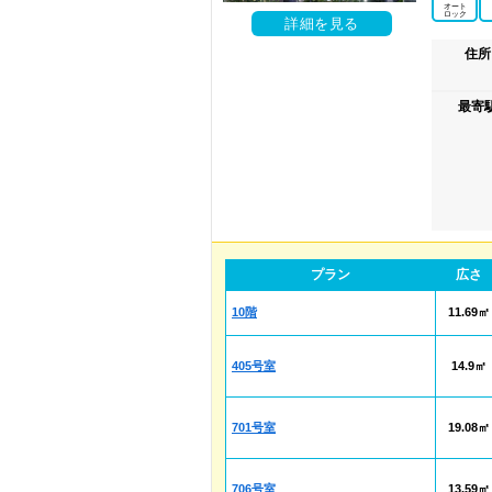
オート
ロック
詳細を見る
住所
最寄
プラン
広さ
10階
11.69㎡
405号室
14.9㎡
701号室
19.08㎡
706号室
13.59㎡