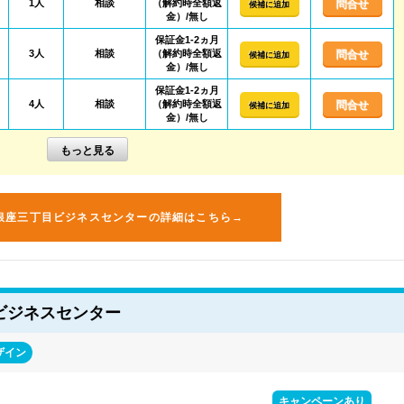
1人
相談
（解約時全額返
問合せ
候補に追加
金）/無し
保証金1-2ヵ月
3人
相談
（解約時全額返
問合せ
候補に追加
金）/無し
保証金1-2ヵ月
4人
相談
（解約時全額返
問合せ
候補に追加
金）/無し
銀座三丁目ビジネスセンターの詳細はこちら→
ビジネスセンター
ザイン
キャンペーンあり