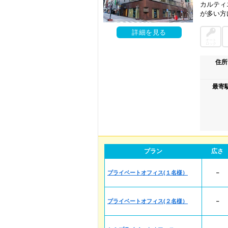
カルティ
が多い方
詳細を見る
オート
ロック
住所
最寄
プラン
広さ
プライベートオフィス(１名様）
－
プライベートオフィス(２名様）
－