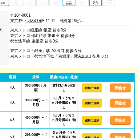
免震
施設内
トイレ
入退室
監視
耐震
駐車場
駐輪場
警備員
制振
喫煙所
男女別
管理
カメラ
〒104-0061
東京都中央区銀座5-11-12 日総第26ビル
駅
東京メトロ銀座線 銀座 徒歩3分
東京メトロ日比谷線 東銀座 徒歩3分
都営浅草線 東銀座 徒歩3分
東京メトロ「銀座」駅 A3出口 徒歩３分
東京メトロ・都営地下鉄「東銀座」駅A1出口 徒歩３分
定員
賃料
敷金
/ 礼金
(保証金)
368,500円 / 月
賃料3か月分/無
4人
問合せ
候補に追加
額
し
3ヵ月（うち１
399,000円 ～ /
4人
ヵ月分償却）/無
問合せ
候補に追加
月額
し
3ヵ月（うち１
450,000円 ～ /
6人
ヵ月分償却）/無
問合せ
候補に追加
月額
し
３ヵ月分（うち
296,000円 ～ /
5人
１ヵ月償却）/無
問合せ
候補に追加