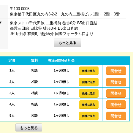
〒100-0005
東京都千代田区丸の内3-2-2 丸の内二重橋ビル 1階・ 2階・3階
駅
東京メトロ千代田線 二重橋前 徒歩0分 B5出口直結
都営三田線 日比谷 徒歩0分 B5出口直結
JR山手線 有楽町 徒歩5分 国際フォーラム口より
定員
賃料
敷金
/ 礼金
(保証金)
1人
相談
1ヶ月/無し
問合せ
候補に追加
2人
相談
1ヶ月/無し
問合せ
候補に追加
3人
相談
1ヶ月/無し
問合せ
候補に追加
4人
相談
1ヶ月/無し
問合せ
候補に追加
5人
相談
1ヶ月/無し
問合せ
候補に追加