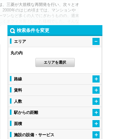
は、三菱が大規模な再開発を行い、次々とオ
2000年のはじめ頃までは、マンションや
ーマンなど多くの人でにぎわうものの、週末
しくオフィス街といった様相でした。そんな
層部に商業店舗が多く入ったオフィスビルで
検索条件を変更
002年に完成し、2007年には行幸通りを
ィング」の建て替えが行われるなど再開発が
エリア
が出店するようにもなり、平日以外でも人通
丸の内
「新しいものを生み出す街」を目指す動き
最新技術の実証実験場所として、丸の内を
エリアを選択
トナーとなりうる企業とのマッチングのし
路線
らなる発展も期待される「丸の内」でレン
賃料
人数
駅からの距離
面積
施設の設備・サービス