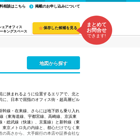
料相談はこちら
掲載のお申し込みについて
まとめて
シェアオフィス
保存した候補を見る
お問合せ
ーキングスペース
できます!
地図から探す
苑に挟まれるように位置するエリアで、北と
共に、日本で屈指のオフィス街・超高層ビル
新幹線・在来線、さらには地下鉄も乗り入れ
各線（東海道線、宇都宮線、高崎線、京浜東
線・総武線（快速）、京葉線）と新幹線（東
、東京メトロ丸の内線と、都心だけでなく東
性の高さから、大手銀行の本店や証券会社な