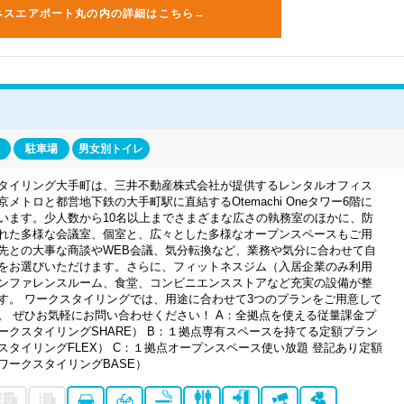
ネスエアポート丸の内の詳細はこちら→
駐車場
男女別トイレ
タイリング大手町は、三井不動産株式会社が提供するレンタルオフィス
京メトロと都営地下鉄の大手町駅に直結するOtemachi Oneタワー6階に
います。少人数から10名以上までさまざまな広さの執務室のほかに、防
れた多様な会議室、個室と、広々とした多様なオープンスペースもご用
先との大事な商談やWEB会議、気分転換など、業務や気分に合わせて自
をお選びいただけます。さらに、フィットネスジム（入居企業のみ利用
ンファレンスルーム、食堂、コンビニエンスストアなど充実の設備が整
す。 ワークスタイリングでは、用途に合わせて3つのプランをご用意して
。 ぜひお気軽にお問い合わせください！ A：全拠点を使える従量課金プ
ークスタイリングSHARE） B：１拠点専有スペースを持てる定額プラン
スタイリングFLEX） C：１拠点オープンスペース使い放題 登記あり定額
ワークスタイリングBASE）