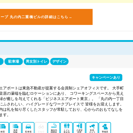
コープ 丸の内二重橋ビルの詳細はこちら→
駐車場
男女別トイレ
デザイン
キャンペーンあり
エアポートは東急不動産が提案する会員制シェアオフィスです。 大手町
皇居の濠端を臨むロケーションにあり、 コワーキングスペースから見え
緑が癒しを与えてくれる「ビジネスエアポート東京」。 「丸の内一丁目
にふさわしい、ハイグレードなワークプレイスで 皆様をお迎えします。
内は礼を知り尽くしたスタッフが常駐しており、心からのおもてなしを
ます。
免震
施設内
トイレ
入退室
監視
耐震
駐車場
駐輪場
警備員
制振
喫煙所
男女別
管理
カメラ