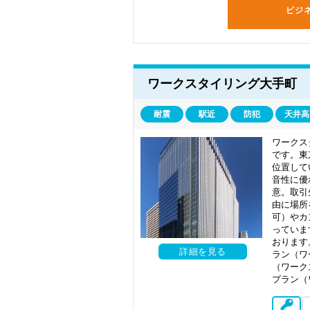
ビジ
ワークスタイリング大手町
耐震
駅近
防犯
天井高
ワークス
です。東
位置して
音性に優
意。取引
由に場所
可）やカ
っていま
おります
詳細を見る
ラン（ワ
（ワーク
プラン（