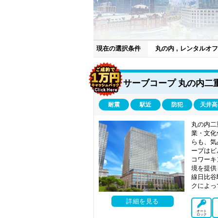
現在の選択条件
丸の内 , レンタルオ
りが増えました。仕事の中心地としての丸
サーブコープ 丸の内二
大企業が多かったオフィス街も、現在では
が見られています。大企業とベンチャー企
活用する動きも活発になってきています。
耐震
駅近
防犯
天井高
いずれは渋谷や五反田のように、有望なベ
新しいものを生み出す動きが活発になって
丸の内二
やすさから、ベンチャー企業の進出が益々
業・文化
タルオフィスを探してみてはいかがでしょ
らも、気
ープはビ
コワーキ
境を提供
線日比谷
クによっ
詳細を見る
オート
ロック