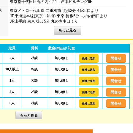
東京都千代田区丸の内2-2-1 岸本ビルヂング6F
駅
東京メトロ千代田線 二重橋前 徒歩2分 4番出口より
JR東海道本線(東京～熱海) 東京 徒歩5分 丸の内南口より
JR山手線 東京 徒歩5分 丸の内南口より
定員
賃料
敷金
/ 礼金
(保証金)
2人
相談
無し/無し
問合せ
候補に追加
10人以上
相談
無し/無し
問合せ
候補に追加
1人
相談
無し/無し
問合せ
候補に追加
2人
相談
無し/無し
問合せ
候補に追加
6人
相談
無し/無し
問合せ
候補に追加