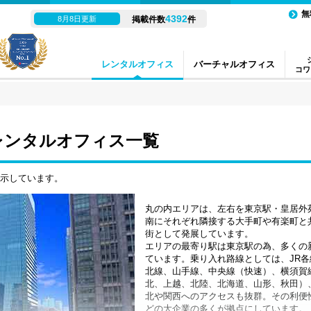
無
4392
8月8日更新
掲載件数
件
レンタルオフィス
バーチャルオフィス
コワ
レンタルオフィス一覧
表示しています。
丸の内エリアは、左右を東京駅・皇居外
南にそれぞれ隣接する大手町や有楽町と
街として発展しています。
エリアの最寄り駅は東京駅の為、多くの
ています。乗り入れ路線としては、JR
北線、山手線、中央線（快速）、横須賀
北、上越、北陸、北海道、山形、秋田）
北や関西へのアクセスも抜群。その利便
どの大企業の多くが拠点にしています。