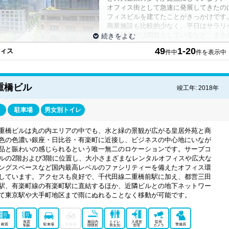
オフィス街として急速に発展してきたの
フィスビルを建てたことがきっかけです。
商業施設も比較的少なく、平日はサラリ
や祝日などは閑散としているなど、まさ
オフィス一色であった丸の内ですが、低
49
1-20
フィス
件中
件を表示中
ある「丸の内ビルディング（丸ビル）」が2
挟んだ向かい側にある「新丸の内ビルデ
進んできました。様々なジャンルの店舗
の内でしたが、現在はより広い意味で人々の活動の中心となってきています。
重橋ビル
竣工年: 2018年
ベンチャー企業やスタートアップ企業を支援する施設なども増えてきており、
業をつなぐ役割をするビジネスのサポート拠点や、人工知能やロボットなどの
駐車場
男女別トイレ
ンチャー企業を育てる街としての役割を果たすようになるかもしれません。
きた丸の内は、オフィス街としての長い歴史あるブランド力や、ビジネスパー
重橋ビルは丸の内エリアの中でも、水と緑の景観が広がる皇居外苑と商
期待されています。周辺のエリアではまだまだ再開発が続いており、この先さ
色の色濃い銀座・日比谷・有楽町に近接し、ビジネスの中心地にいなが
うか？
品と賑わいの感じられるという唯一無二のロケーションです。サーブコ
ルの2階および3階に位置し、大小さまざまなレンタルオフィスや広大な
ングスペースなど国内最高レベルのファシリティーを備えたオフィス環
しています。アクセスも良好で、千代田線二重橋前駅に加え、都営三田
駅、有楽町線の有楽町駅に直結するほか、近隣ビルとの地下ネットワー
て東京駅や大手町地区まで雨にぬれることなく移動が可能です。
免震
施設内
トイレ
入退室
監視
耐震
駐車場
駐輪場
警備員
制振
喫煙所
男女別
管理
カメラ