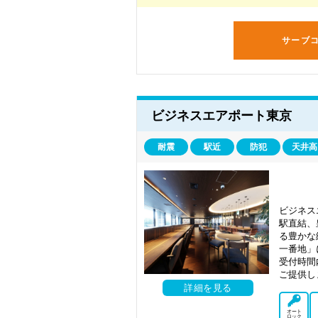
サーブ
ビジネスエアポート東京
耐震
駅近
防犯
天井高
ビジネス
駅直結、
る豊かな
一番地」
受付時間
ご提供し
詳細を見る
オート
ロック