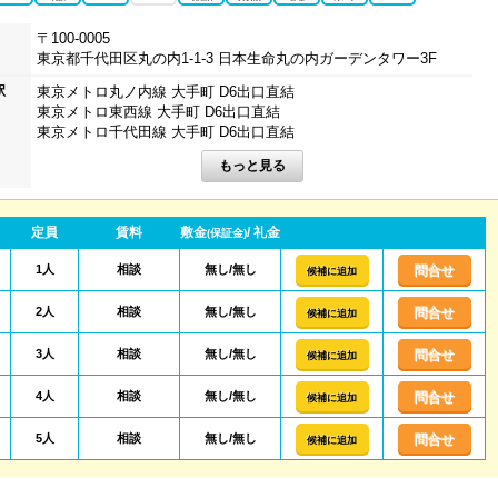
〒100-0005
東京都千代田区丸の内1-1-3 日本生命丸の内ガーデンタワー3F
駅
東京メトロ丸ノ内線 大手町 D6出口直結
東京メトロ東西線 大手町 D6出口直結
東京メトロ千代田線 大手町 D6出口直結
定員
賃料
敷金
/ 礼金
(保証金)
1人
相談
無し/無し
問合せ
候補に追加
2人
相談
無し/無し
問合せ
候補に追加
3人
相談
無し/無し
問合せ
候補に追加
4人
相談
無し/無し
問合せ
候補に追加
5人
相談
無し/無し
問合せ
候補に追加