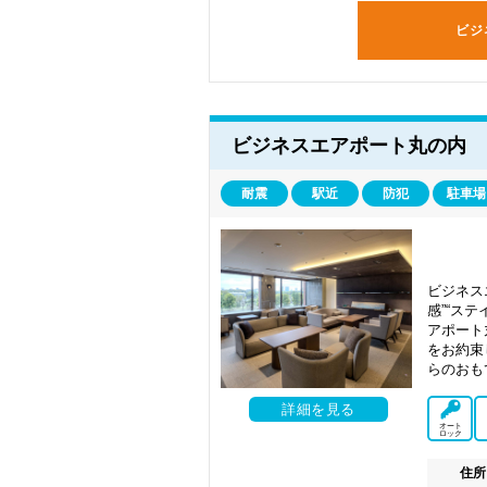
ビジ
ビジネスエアポート丸の内
耐震
駅近
防犯
駐車場
ビジネス
感”“ス
アポート
をお約束
らのおも
詳細を見る
オート
ロック
住所