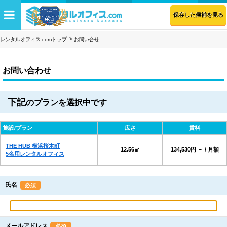
保存した候補を見る
レンタルオフィス.comトップ
お問い合せ
お問い合わせ
下記
のプランを選択中です
施設/プラン
広さ
賃料
THE HUB 横浜桜木町
12.56㎡
134,530円 ～ / 月額
5名用レンタルオフィス
氏名
必須
メールアドレス
必須