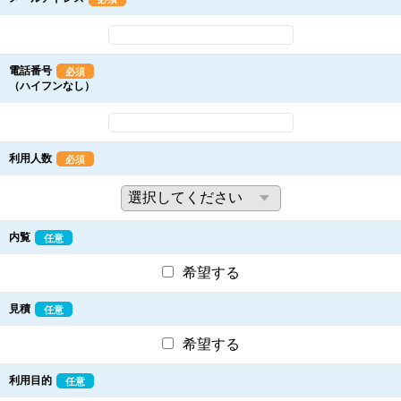
電話番号
必須
（ハイフンなし）
利用人数
必須
内覧
任意
希望する
見積
任意
希望する
利用目的
任意