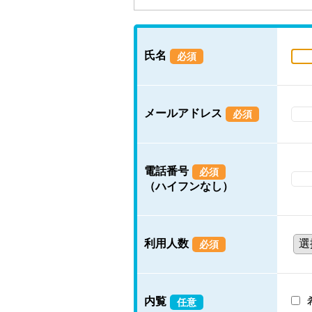
氏名
必須
メールアドレス
必須
電話番号
必須
（ハイフンなし）
利用人数
必須
内覧
任意