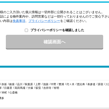
様のご入力頂いた個人情報は一切外部に公開されることはございません。
話による物件案内や、訪問営業などは一切行っておりませんのでご安心下さ
い内容は
免責事項
、
プライバシーポリシー
をご確認ください。
プライバシーポリシーを確認しました
赤坂
銀座
品川
秋葉原
上野
池袋
中野
豊洲
代々木
恵比寿
表参道
原宿
八
草
日暮里
高田馬場
大塚
荻窪
吉祥寺
有明
本町
心斎橋
博多