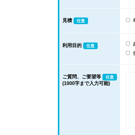
見積
任意
利用目的
任意
ご質問、ご要望等
任意
(1000字まで入力可能)