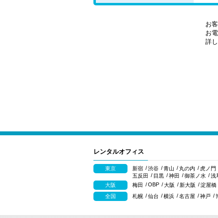
お客
お電
詳し
レンタルオフィス
東京
新宿
渋谷
青山
丸の内
虎ノ門
五反田
目黒
神田
御茶ノ水
浅
OBP
大阪
梅田
大阪
新大阪
淀屋橋
全国
札幌
仙台
横浜
名古屋
神戸