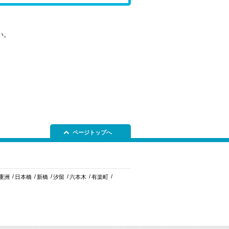
い。
ページトップへ
重洲
日本橋
新橋
汐留
六本木
有楽町