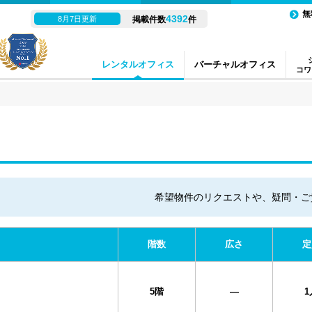
無
4392
8月7日更新
掲載件数
件
レンタルオフィス
バーチャルオフィス
コワ
希望物件のリクエストや、疑問・ご
階数
広さ
定
5階
―
1