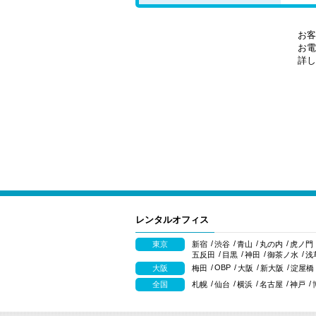
お客
お電
詳し
レンタルオフィス
東京
新宿
渋谷
青山
丸の内
虎ノ門
五反田
目黒
神田
御茶ノ水
浅
OBP
大阪
梅田
大阪
新大阪
淀屋橋
全国
札幌
仙台
横浜
名古屋
神戸