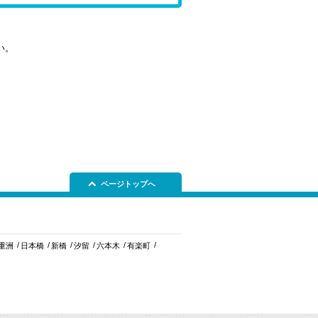
い。
ページトップへ
重洲
日本橋
新橋
汐留
六本木
有楽町