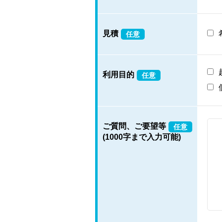
見積
任意
利用目的
任意
ご質問、ご要望等
任意
(1000字まで入力可能)