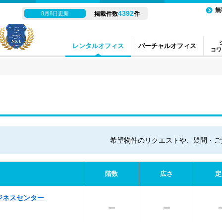
無
4392
8月8日更新
掲載件数
件
レンタルオフィス
バーチャルオフィス
コワ
希望物件のリクエストや、疑問・ご
階数
広さ
定
ジネスセンター
―
―