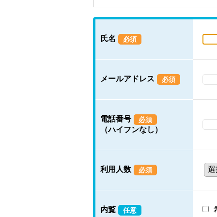
氏名
必須
メールアドレス
必須
電話番号
必須
（ハイフンなし）
利用人数
必須
内覧
任意