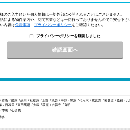
様のご入力頂いた個人情報は一切外部に公開されることはございません。
話による物件案内や、訪問営業などは一切行っておりませんのでご安心下さ
い内容は
免責事項
、
プライバシーポリシー
をご確認ください。
プライバシーポリシーを確認しました
赤坂
銀座
品川
秋葉原
上野
池袋
中野
豊洲
代々木
恵比寿
表参道
原宿
八
草
日暮里
高田馬場
大塚
荻窪
吉祥寺
有明
本町
心斎橋
博多