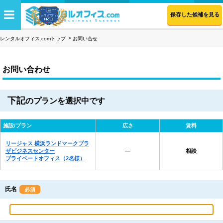
保存した候補を見る
レンタルオフィス.comトップ
お問い合せ
お問い合わせ
下記
のプランを選択中です
施設/プラン
広さ
賃料
リージャス 横浜ランドマークプラ
ザビジネスセンター
―
相談
プライベートオフィス（2名様）
氏名
必須