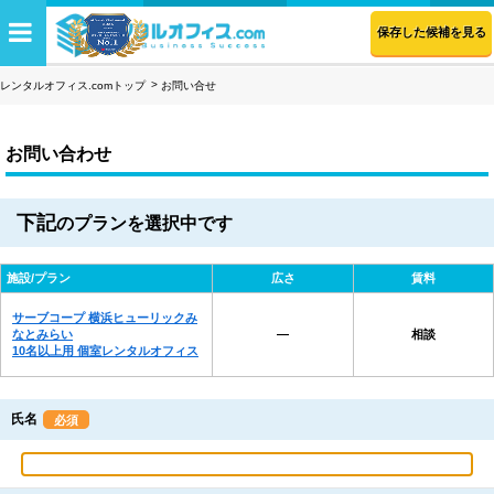
保存した候補を見る
レンタルオフィス.comトップ
お問い合せ
お問い合わせ
下記
のプランを選択中です
施設/プラン
広さ
賃料
サーブコープ 横浜ヒューリックみ
なとみらい
―
相談
10名以上用 個室レンタルオフィス
氏名
必須