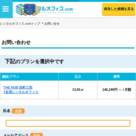
保存した候補を見る
レンタルオフィス.comトップ
お問い合せ
お問い合わせ
下記
のプランを選択中です
施設/プラン
広さ
賃料
THE HUB 田町三田
13.81㎡
146,190円 ～ / 月額
7名用レンタルオフィス
氏名
必須
メールアドレス
必須