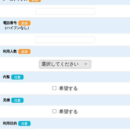
電話番号
必須
（ハイフンなし）
利用人数
必須
内覧
任意
希望する
見積
任意
希望する
利用目的
任意