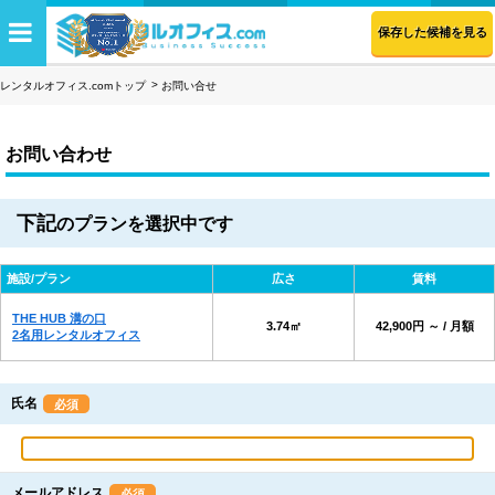
保存した候補を見る
レンタルオフィス.comトップ
お問い合せ
お問い合わせ
下記
のプランを選択中です
施設/プラン
広さ
賃料
THE HUB 溝の口
3.74㎡
42,900円 ～ / 月額
2名用レンタルオフィス
氏名
必須
メールアドレス
必須