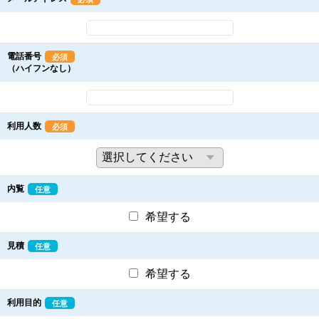
電話番号
必須
（ハイフンなし）
利用人数
必須
内覧
任意
希望する
見積
任意
希望する
利用目的
任意