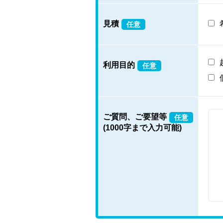
見積
任意
利用目的
任意
ご質問、ご要望等
任意
(1000字まで入力可能)