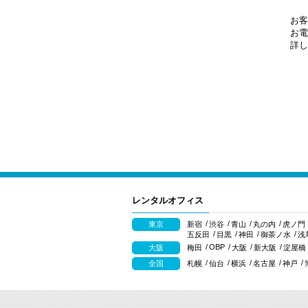
お客
お電
詳し
レンタルオフィス
東京
新宿
渋谷
青山
丸の内
虎ノ門
五反田
目黒
神田
御茶ノ水
浅
OBP
大阪
梅田
大阪
新大阪
淀屋橋
全国
札幌
仙台
横浜
名古屋
神戸