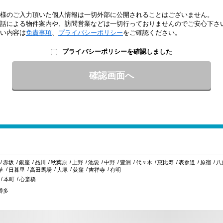
様のご入力頂いた個人情報は一切外部に公開されることはございません。
話による物件案内や、訪問営業などは一切行っておりませんのでご安心下さ
い内容は
免責事項
、
プライバシーポリシー
をご確認ください。
プライバシーポリシーを確認しました
赤坂
銀座
品川
秋葉原
上野
池袋
中野
豊洲
代々木
恵比寿
表参道
原宿
八
草
日暮里
高田馬場
大塚
荻窪
吉祥寺
有明
本町
心斎橋
博多