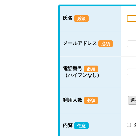
氏名
必須
メールアドレス
必須
電話番号
必須
（ハイフンなし）
利用人数
必須
内覧
任意