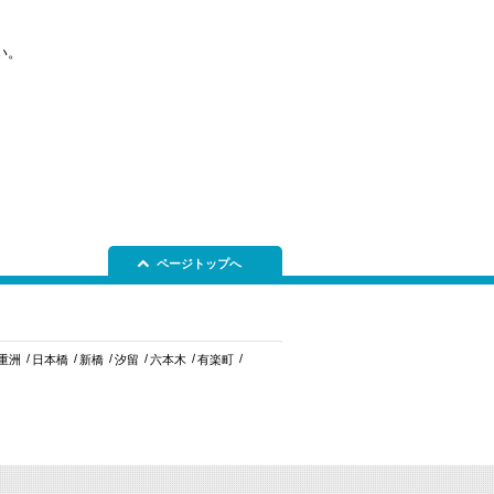
い。
ページトップへ
重洲
日本橋
新橋
汐留
六本木
有楽町