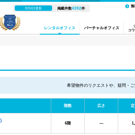
無
4392
8月6日更新
掲載件数
件
レンタルオフィス
バーチャルオフィス
コワ
希望物件のリクエストや、疑問・ご
階数
広さ
定
)
6階
―
1