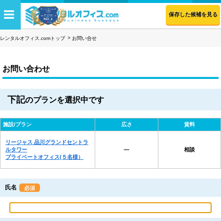
保存した候補を見る
レンタルオフィス.comトップ
お問い合せ
お問い合わせ
下記
のプランを選択中です
施設/プラン
広さ
賃料
リージャス 品川グランドセントラ
ルタワー
―
相談
プライベートオフィス(５名様）
氏名
必須