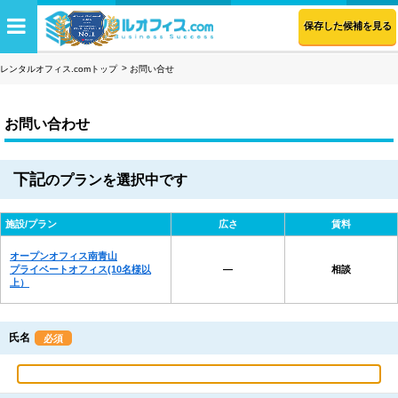
保存した候補を見る
レンタルオフィス.comトップ
お問い合せ
お問い合わせ
下記
のプランを選択中です
施設/プラン
広さ
賃料
オープンオフィス南青山
プライベートオフィス(10名様以
―
相談
上）
氏名
必須