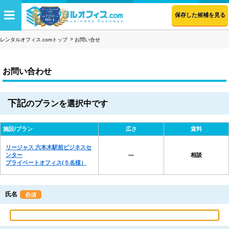
保存した候補を見る
レンタルオフィス.comトップ
お問い合せ
お問い合わせ
下記
のプランを選択中です
施設/プラン
広さ
賃料
リージャス 六本木駅前ビジネスセ
ンター
―
相談
プライベートオフィス(５名様）
氏名
必須