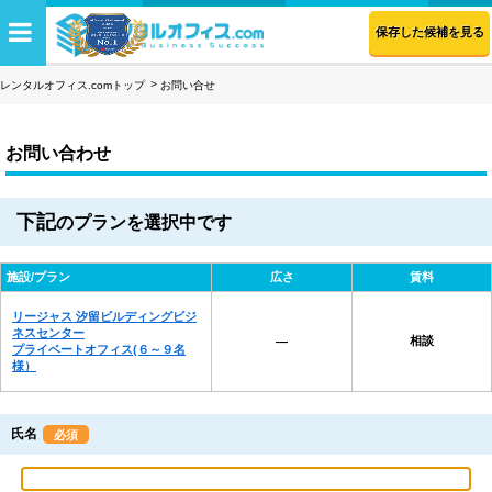
保存した候補を見る
レンタルオフィス.comトップ
お問い合せ
お問い合わせ
下記
のプランを選択中です
施設/プラン
広さ
賃料
リージャス 汐留ビルディングビジ
ネスセンター
相談
―
プライベートオフィス(６～９名
様）
氏名
必須