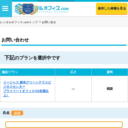
保存した候補を見る
レンタルオフィス.comトップ
お問い合せ
お問い合わせ
下記
のプランを選択中です
施設/プラン
広さ
賃料
リージャス 麻布グリーンテラスビ
ジネスセンター
相談
―
プライベートオフィス(10名様以
上）
氏名
必須