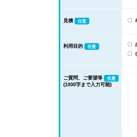
見積
任意
利用目的
任意
ご質問、ご要望等
任意
(1000字まで入力可能)