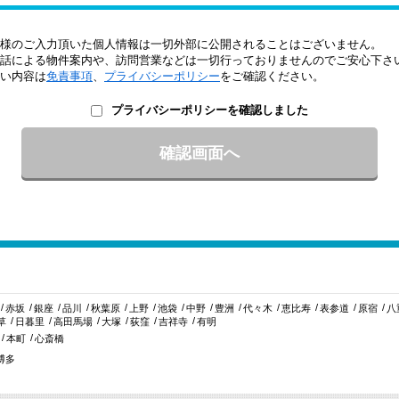
様のご入力頂いた個人情報は一切外部に公開されることはございません。
話による物件案内や、訪問営業などは一切行っておりませんのでご安心下さ
い内容は
免責事項
、
プライバシーポリシー
をご確認ください。
プライバシーポリシーを確認しました
赤坂
銀座
品川
秋葉原
上野
池袋
中野
豊洲
代々木
恵比寿
表参道
原宿
八
草
日暮里
高田馬場
大塚
荻窪
吉祥寺
有明
本町
心斎橋
博多