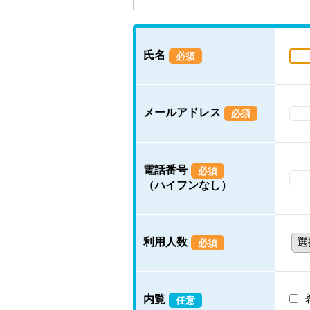
氏名
必須
メールアドレス
必須
電話番号
必須
（ハイフンなし）
利用人数
必須
内覧
任意