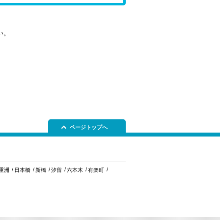
い。
ページトップへ
重洲
日本橋
新橋
汐留
六本木
有楽町