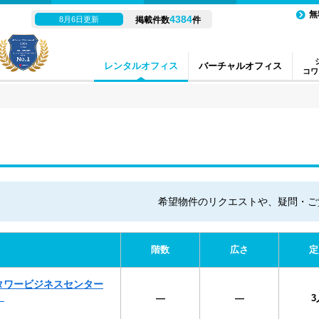
無
4384
8月6日更新
掲載件数
件
レンタルオフィス
バーチャルオフィス
コワ
希望物件のリクエストや、疑問・ご
階数
広さ
定
タワービジネスセンター
）
―
―
3