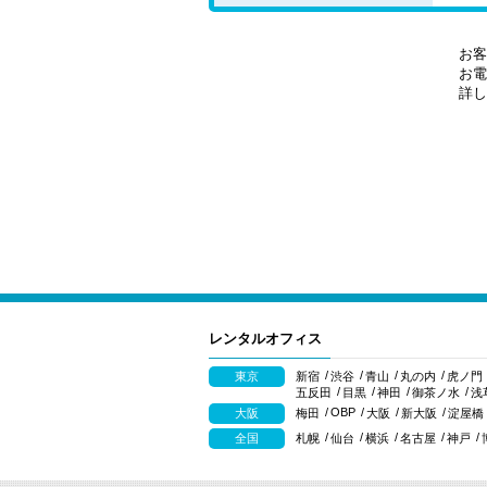
お客
お電
詳し
レンタルオフィス
東京
新宿
渋谷
青山
丸の内
虎ノ門
五反田
目黒
神田
御茶ノ水
浅
OBP
大阪
梅田
大阪
新大阪
淀屋橋
全国
札幌
仙台
横浜
名古屋
神戸