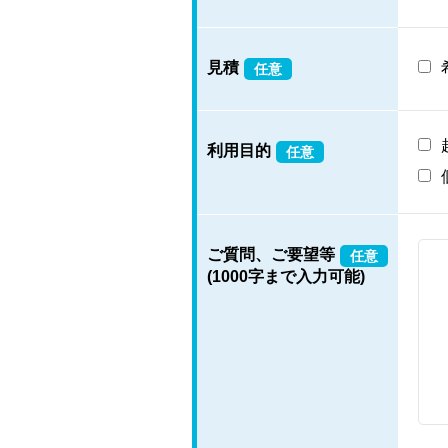
見積
任意
利用目的
任意
ご質問、ご要望等
任意
(1000字まで入力可能)