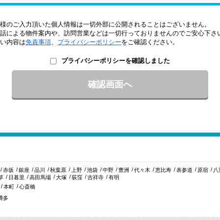
様のご入力頂いた個人情報は一切外部に公開されることはございません。
話による物件案内や、訪問営業などは一切行っておりませんのでご安心下さ
い内容は
免責事項
、
プライバシーポリシー
をご確認ください。
プライバシーポリシーを確認しました
赤坂
銀座
品川
秋葉原
上野
池袋
中野
豊洲
代々木
恵比寿
表参道
原宿
八
草
日暮里
高田馬場
大塚
荻窪
吉祥寺
有明
本町
心斎橋
博多