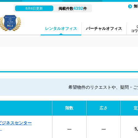
無
4392
8月6日更新
掲載件数
件
レンタルオフィス
バーチャルオフィス
コワ
希望物件のリクエストや、疑問・ご
階数
広さ
定
ビジネスセンター
）
―
―
5