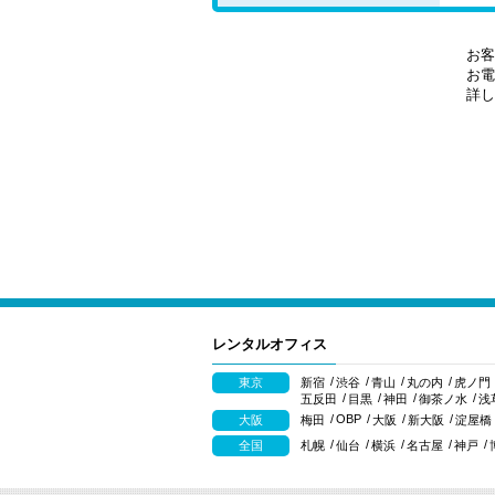
お客
お電
詳し
レンタルオフィス
東京
新宿
渋谷
青山
丸の内
虎ノ門
五反田
目黒
神田
御茶ノ水
浅
OBP
大阪
梅田
大阪
新大阪
淀屋橋
全国
札幌
仙台
横浜
名古屋
神戸