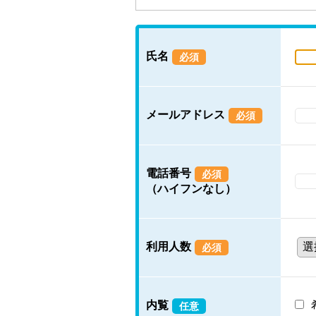
氏名
必須
メールアドレス
必須
電話番号
必須
（ハイフンなし）
利用人数
必須
内覧
任意