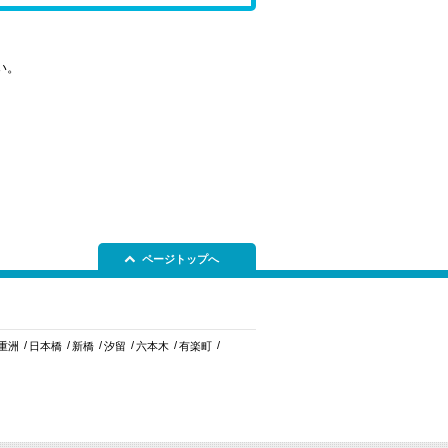
い。
ページトップへ
重洲
日本橋
新橋
汐留
六本木
有楽町