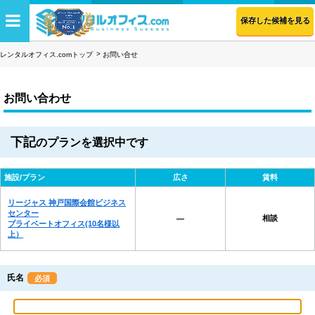
保存した候補を見る
レンタルオフィス.comトップ
お問い合せ
お問い合わせ
下記
のプランを選択中です
施設/プラン
広さ
賃料
リージャス 神戸国際会館ビジネス
センター
相談
―
プライベートオフィス(10名様以
上）
氏名
必須