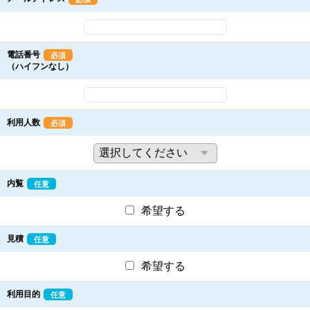
電話番号
必須
（ハイフンなし）
利用人数
必須
内覧
任意
希望する
見積
任意
希望する
利用目的
任意