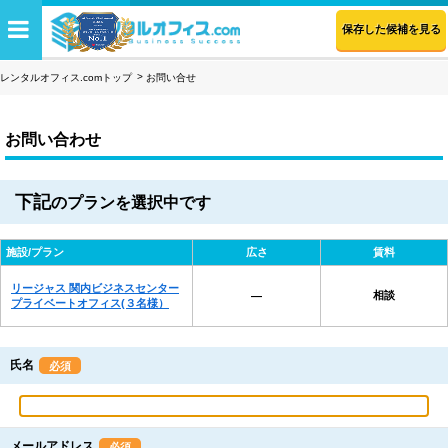
保存した候補を見る
レンタルオフィス.comトップ
お問い合せ
お問い合わせ
下記
のプランを選択中です
施設/プラン
広さ
賃料
リージャス 関内ビジネスセンター
相談
―
プライベートオフィス(３名様）
氏名
必須
メールアドレス
必須