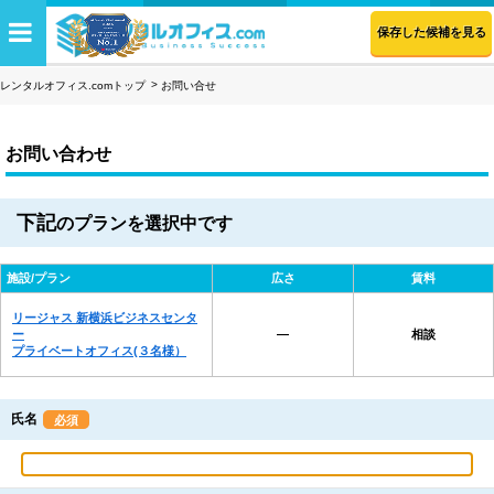
保存した候補を見る
レンタルオフィス.comトップ
お問い合せ
お問い合わせ
下記
のプランを選択中です
施設/プラン
広さ
賃料
リージャス 新横浜ビジネスセンタ
ー
―
相談
プライベートオフィス(３名様）
氏名
必須