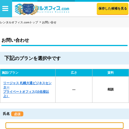
保存した候補を見る
レンタルオフィス.comトップ
お問い合せ
お問い合わせ
下記
のプランを選択中です
施設/プラン
広さ
賃料
リージャス 札幌大通ビジネスセン
ター
相談
―
プライベートオフィス(10名様以
上）
氏名
必須