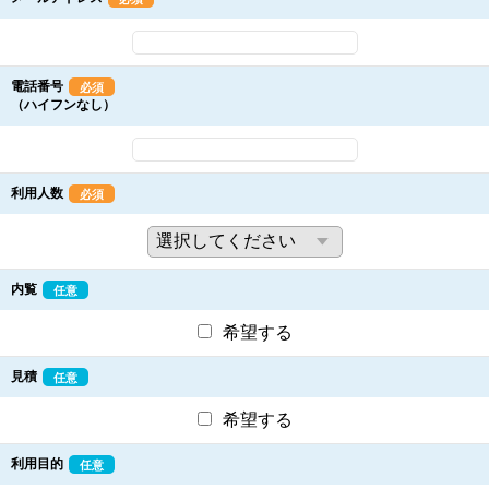
電話番号
必須
（ハイフンなし）
利用人数
必須
内覧
任意
希望する
見積
任意
希望する
利用目的
任意