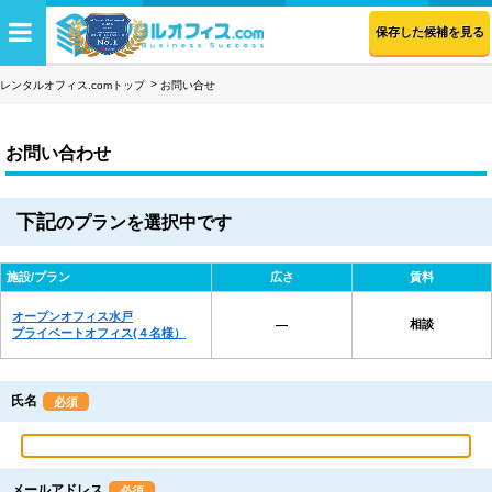
保存した候補を見る
レンタルオフィス.comトップ
お問い合せ
お問い合わせ
下記
のプランを選択中です
施設/プラン
広さ
賃料
オープンオフィス水戸
相談
―
プライベートオフィス(４名様）
氏名
必須
メールアドレス
必須