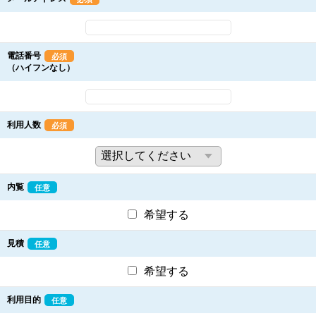
電話番号
必須
（ハイフンなし）
利用人数
必須
内覧
任意
希望する
見積
任意
希望する
利用目的
任意