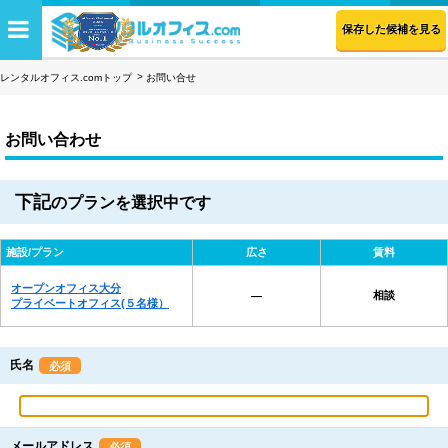
保存した候補を見る
レンタルオフィス.comトップ
お問い合せ
お問い合わせ
下記
のプランを選択中です
施設/プラン
広さ
賃料
オープンオフィス大分
相談
―
プライベートオフィス(５名様）
氏名
必須
メールアドレス
必須