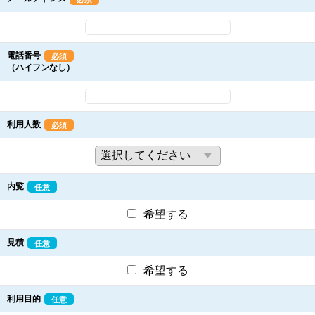
電話番号
必須
（ハイフンなし）
利用人数
必須
内覧
任意
希望する
見積
任意
希望する
利用目的
任意