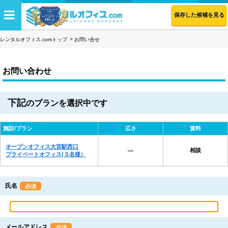
保存した候補を見る
レンタルオフィス.comトップ
お問い合せ
お問い合わせ
下記
のプランを選択中です
施設/プラン
広さ
賃料
オープンオフィス大宮駅西口
相談
―
プライベートオフィス(３名様）
氏名
必須
メールアドレス
必須