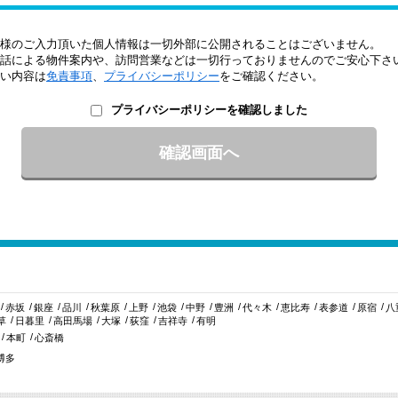
様のご入力頂いた個人情報は一切外部に公開されることはございません。
話による物件案内や、訪問営業などは一切行っておりませんのでご安心下さ
い内容は
免責事項
、
プライバシーポリシー
をご確認ください。
プライバシーポリシーを確認しました
赤坂
銀座
品川
秋葉原
上野
池袋
中野
豊洲
代々木
恵比寿
表参道
原宿
八
草
日暮里
高田馬場
大塚
荻窪
吉祥寺
有明
本町
心斎橋
博多