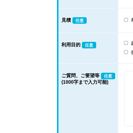
見積
任意
利用目的
任意
ご質問、ご要望等
任意
(1000字まで入力可能)