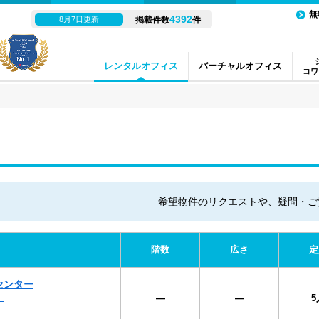
無
4392
8月7日更新
掲載件数
件
レンタルオフィス
バーチャルオフィス
コワ
希望物件のリクエストや、疑問・ご
階数
広さ
定
センター
）
―
―
5