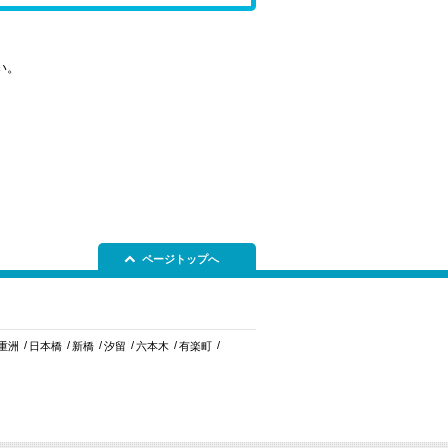
い。
ページトップへ
重洲
日本橋
新橋
汐留
六本木
有楽町