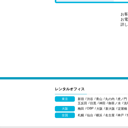
お客
お電
詳し
レンタルオフィス
東京
新宿
渋谷
青山
丸の内
虎ノ門
五反田
目黒
神田
御茶ノ水
浅
OBP
大阪
梅田
大阪
新大阪
淀屋橋
全国
札幌
仙台
横浜
名古屋
神戸