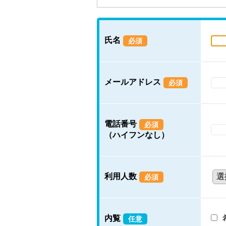
氏名
必須
メールアドレス
必須
電話番号
必須
（ハイフンなし）
利用人数
必須
内覧
任意