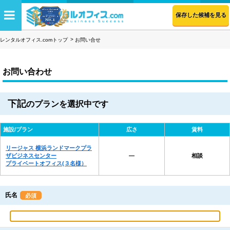
保存した候補を見る
レンタルオフィス.comトップ
お問い合せ
お問い合わせ
下記
のプランを選択中です
施設/プラン
広さ
賃料
リージャス 横浜ランドマークプラ
ザビジネスセンター
―
相談
プライベートオフィス(３名様）
氏名
必須