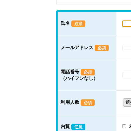
氏名
必須
メールアドレス
必須
電話番号
必須
（ハイフンなし）
利用人数
必須
内覧
任意