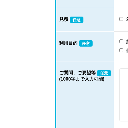
見積
任意
利用目的
任意
ご質問、ご要望等
任意
(1000字まで入力可能)