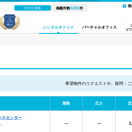
無
4392
8月7日更新
掲載件数
件
レンタルオフィス
バーチャルオフィス
コワ
希望物件のリクエストや、疑問・ご
階数
広さ
定
ネスセンター
）
―
―
3