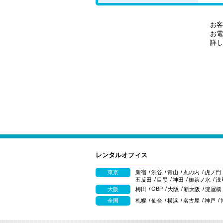
お客
お電
詳し
レンタルオフィス
東京
新宿
渋谷
青山
丸の内
虎ノ門
五反田
目黒
神田
御茶ノ水
浅
OBP
大阪
梅田
大阪
新大阪
淀屋橋
全国
札幌
仙台
横浜
名古屋
神戸