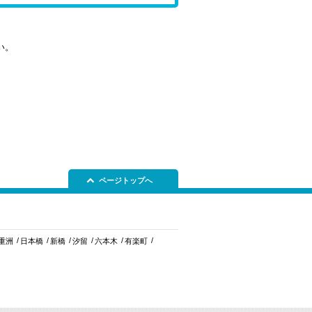
い。
ページトップへ
重洲
日本橋
新橋
汐留
六本木
有楽町