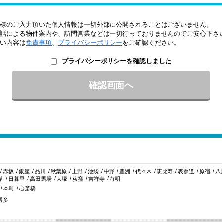
様のご入力頂いた個人情報は一切外部に公開されることはございません。
話による物件案内や、訪問営業などは一切行っておりませんのでご安心下さ
い内容は
免責事項
、
プライバシーポリシー
をご確認ください。
プライバシーポリシーを確認しました
赤坂
銀座
品川
秋葉原
上野
池袋
中野
豊洲
代々木
恵比寿
表参道
原宿
八
草
日暮里
高田馬場
大塚
荻窪
吉祥寺
有明
本町
心斎橋
博多