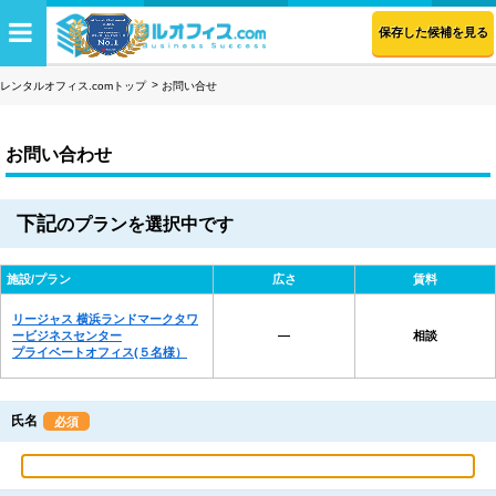
保存した候補を見る
レンタルオフィス.comトップ
お問い合せ
お問い合わせ
下記
のプランを選択中です
施設/プラン
広さ
賃料
リージャス 横浜ランドマークタワ
ービジネスセンター
―
相談
プライベートオフィス(５名様）
氏名
必須