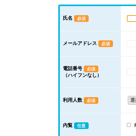
氏名
必須
メールアドレス
必須
電話番号
必須
（ハイフンなし）
利用人数
必須
内覧
任意