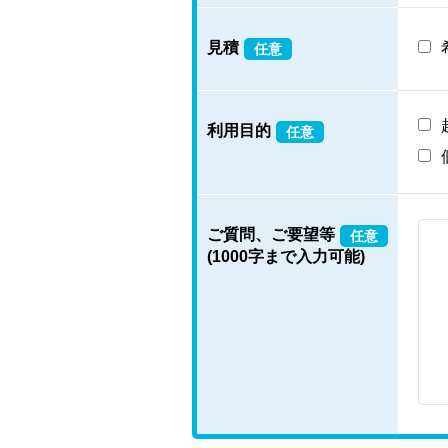
見積
任意
利用目的
任意
ご質問、ご要望等
任意
(1000字まで入力可能)