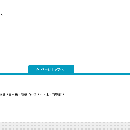
い。
ページトップへ
重洲
日本橋
新橋
汐留
六本木
有楽町