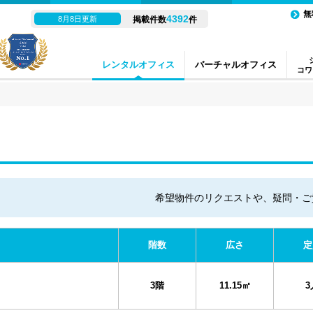
無
4392
8月8日更新
掲載件数
件
レンタルオフィス
バーチャルオフィス
コワ
希望物件のリクエストや、疑問・ご
階数
広さ
定
3階
11.15㎡
3