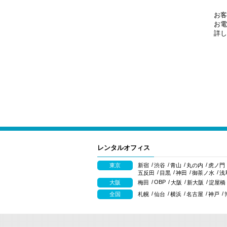
お客
お電
詳し
レンタルオフィス
東京
新宿
渋谷
青山
丸の内
虎ノ門
五反田
目黒
神田
御茶ノ水
浅
OBP
大阪
梅田
大阪
新大阪
淀屋橋
全国
札幌
仙台
横浜
名古屋
神戸