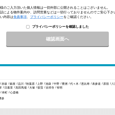
様のご入力頂いた個人情報は一切外部に公開されることはございません。
話による物件案内や、訪問営業などは一切行っておりませんのでご安心下さ
い内容は
免責事項
、
プライバシーポリシー
をご確認ください。
プライバシーポリシーを確認しました
赤坂
銀座
品川
秋葉原
上野
池袋
中野
豊洲
代々木
恵比寿
表参道
原宿
八
草
日暮里
高田馬場
大塚
荻窪
吉祥寺
有明
本町
心斎橋
博多