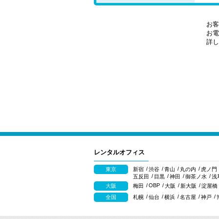
お客
お電
詳し
レンタルオフィス
東京
新宿
渋谷
青山
丸の内
虎ノ門
五反田
目黒
神田
御茶ノ水
浅
OBP
大阪
梅田
大阪
新大阪
淀屋橋
全国
札幌
仙台
横浜
名古屋
神戸