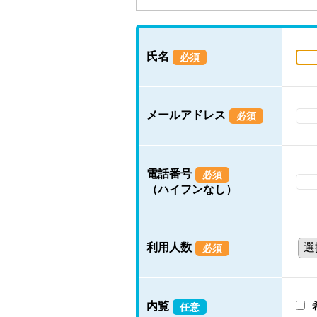
氏名
必須
メールアドレス
必須
電話番号
必須
（ハイフンなし）
利用人数
必須
内覧
任意