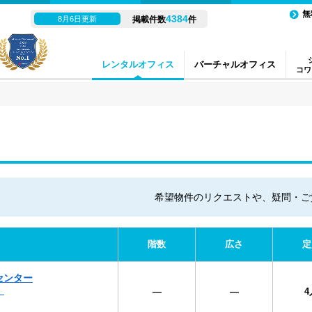
無
4384
8月6日更新
掲載件数
件
レンタルオフィス
バーチャルオフィス
コワ
希望物件のリクエストや、疑問・ご
階数
広さ
定
センター
）
―
―
4