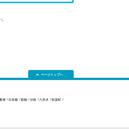
い。
ページトップへ
重洲
日本橋
新橋
汐留
六本木
有楽町