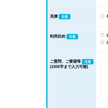
見積
任意
利用目的
任意
ご質問、ご要望等
任意
(1000字まで入力可能)