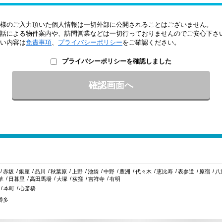
様のご入力頂いた個人情報は一切外部に公開されることはございません。
話による物件案内や、訪問営業などは一切行っておりませんのでご安心下さ
い内容は
免責事項
、
プライバシーポリシー
をご確認ください。
プライバシーポリシーを確認しました
赤坂
銀座
品川
秋葉原
上野
池袋
中野
豊洲
代々木
恵比寿
表参道
原宿
八
草
日暮里
高田馬場
大塚
荻窪
吉祥寺
有明
本町
心斎橋
博多