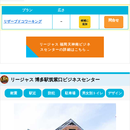
プラン
広さ
問合せ
候補に
リザーブドコワーキング
－
追加
リージャス 福岡天神南ビジネ
スセンターの詳細はこちら→
リージャス 博多駅筑紫口ビジネスセンター
耐震
駅近
防犯
駐車場
男女別トイレ
デザイン