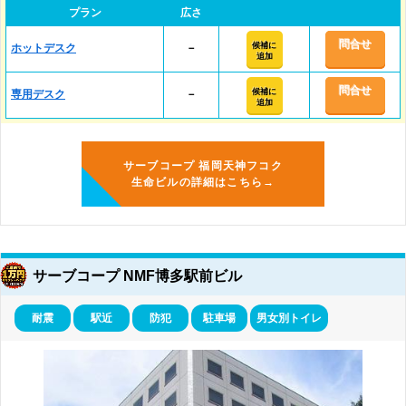
プラン
広さ
問合せ
候補に
ホットデスク
－
追加
問合せ
候補に
専用デスク
－
追加
サーブコープ 福岡天神フコク
生命ビルの詳細はこちら→
サーブコープ NMF博多駅前ビル
耐震
駅近
防犯
駐車場
男女別トイレ