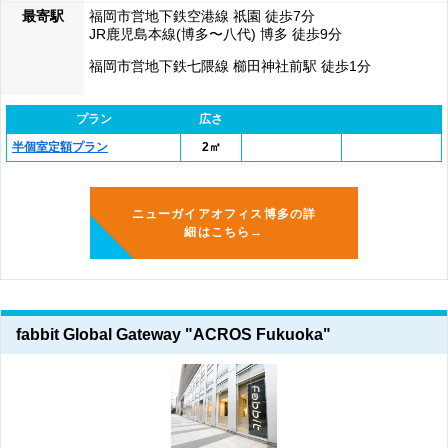
最寄駅
福岡市営地下鉄空港線 祇園 徒歩7分
JR鹿児島本線(博多〜八代) 博多 徒歩9分
福岡市営地下鉄七隈線 櫛田神社前駅 徒歩1分
プラン
広さ
半個室定額プラン
2㎡
ニューガイアオフィス博多の詳
細はこちら→
fabbit Global Gateway "ACROS Fukuoka"