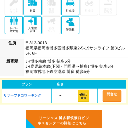
オート
免震
施設内
耐震
駐車場
駐輪場
ロック
制振
喫煙所
トイレ
入退室
監視
警備員
男女別
管理
カメラ
住所
〒812-0013
福岡県福岡市博多区博多駅東2-5-19サンライフ 第3ビル
5F, 6F
最寄駅
JR博多南線 博多 徒歩5分
JR鹿児島本線(下関・門司港〜博多) 博多 徒歩5分
福岡市営地下鉄空港線 博多 徒歩5分
プラン
広さ
問合せ
候補に
リザーブドコワーキング
－
追加
リージャス 博多駅筑紫口ビジ
ネスセンターの詳細はこちら→