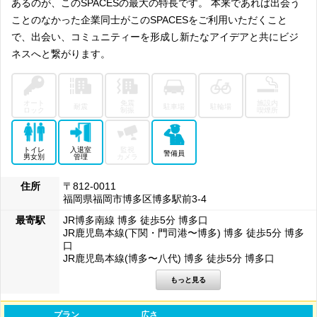
あるのが、このSPACESの最大の特長です。 本来であれば出会う
ことのなかった企業同士がこのSPACESをご利用いただくこと
で、出会い、コミュニティーを形成し新たなアイデアと共にビジ
ネスへと繋がります。
オート
免震
施設内
耐震
駐車場
駐輪場
ロック
制振
喫煙所
トイレ
入退室
監視
警備員
男女別
管理
カメラ
住所
〒812-0011
福岡県福岡市博多区博多駅前3-4
最寄駅
JR博多南線 博多 徒歩5分 博多口
JR鹿児島本線(下関・門司港〜博多) 博多 徒歩5分 博多
口
JR鹿児島本線(博多〜八代) 博多 徒歩5分 博多口
プラン
広さ