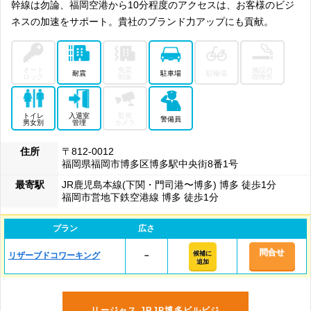
幹線は勿論、福岡空港から10分程度のアクセスは、お客様のビジ
ネスの加速をサポート。貴社のブランド力アップにも貢献。
オート
免震
施設内
耐震
駐車場
駐輪場
ロック
制振
喫煙所
トイレ
入退室
監視
警備員
男女別
管理
カメラ
住所
〒812-0012
福岡県福岡市博多区博多駅中央街8番1号
最寄駅
JR鹿児島本線(下関・門司港〜博多) 博多 徒歩1分
福岡市営地下鉄空港線 博多 徒歩1分
プラン
広さ
問合せ
候補に
リザーブドコワーキング
－
追加
リージャス JRJP博多ビルビジ