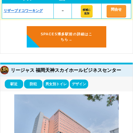
問合せ
候補に
リザーブドコワーキング
－
追加
SPACES博多駅前の詳細はこ
ちら→
リージャス 福岡天神スカイホールビジネスセンター
駅近
防犯
男女別トイレ
デザイン