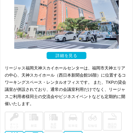
詳細を見る
リージャス福岡天神スカイホールセンターは、福岡市天神エリア
の中心、天神スカイホール（西日本新聞会館16階）に位置するコ
ワーキングスペース・レンタルオフィスです。 また、TKPの貸会
議室が併設されており、通常の会議室利用だけでなく、リージャ
スご利用者様同士の交流会やビジネスイベントなども定期的に開
催いたします。
オート
免震
施設内
耐震
駐車場
駐輪場
ロック
制振
喫煙所