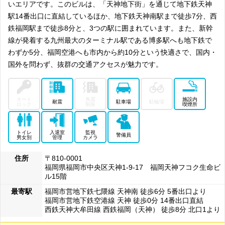
いエリアです。このビルは、「天神地下街」を通じて地下鉄天神
駅14番出口に直結しているほか、地下鉄天神南駅まで徒歩7分、西
鉄福岡駅まで徒歩8分と、3つの駅に囲まれています。また、新幹
線が発着する九州最大のターミナル駅である博多駅へも地下鉄で
わずか5分、福岡空港へも市内から約10分という快適さで、国内・
国外を問わず、抜群の交通アクセスが魅力です。
オート
免震
施設内
耐震
駐車場
駐輪場
ロック
制振
喫煙所
トイレ
入退室
監視
警備員
男女別
管理
カメラ
住所
〒810-0001
福岡県福岡市中央区天神1-9-17 福岡天神フコク生命ビ
ル15階
最寄駅
福岡市営地下鉄七隈線 天神南 徒歩6分 5番出口より
福岡市営地下鉄空港線 天神 徒歩0分 14番出口直結
西鉄天神大牟田線 西鉄福岡（天神） 徒歩8分 北口1より