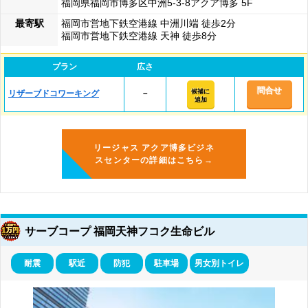
福岡県福岡市博多区中洲5-3-8アクア博多 5F
最寄駅
福岡市営地下鉄空港線 中洲川端 徒歩2分
福岡市営地下鉄空港線 天神 徒歩8分
プラン
広さ
問合せ
候補に
リザーブドコワーキング
－
追加
リージャス アクア博多ビジネ
スセンターの詳細はこちら→
サーブコープ 福岡天神フコク生命ビル
耐震
駅近
防犯
駐車場
男女別トイレ