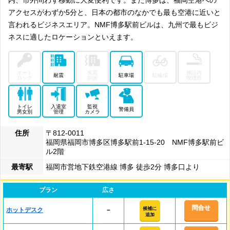
内、市外問わず移動に大変便利です。また博多は、福岡空港への
アクセスがわずか5分と、日本の都市のなかでも最も空港に近いと
言われるビジネスエリア。NMF博多駅前ビルは、九州で最もビジ
ネスに適したロケーションといえます。
オート
免震
施設内
耐震
駐車場
駐輪場
ロック
制振
喫煙所
トイレ
入退室
監視
警備員
男女別
管理
カメラ
住所
〒812-0011
福岡県福岡市博多区博多駅前1-15-20 NMF博多駅前ビ
ル2階
最寄駅
福岡市営地下鉄空港線 博多 徒歩2分 博多口より
プラン
広さ
問合せ
候補に
ホットデスク
－
追加