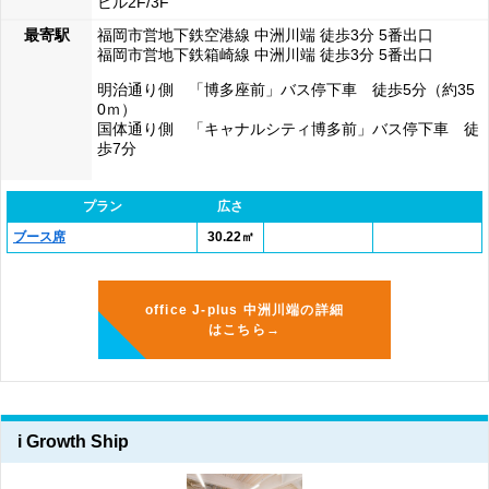
ビル2F/3F
最寄駅
福岡市営地下鉄空港線 中洲川端 徒歩3分 5番出口
福岡市営地下鉄箱崎線 中洲川端 徒歩3分 5番出口
明治通り側 「博多座前」バス停下車 徒歩5分（約35
0ｍ）
国体通り側 「キャナルシティ博多前」バス停下車 徒
歩7分
プラン
広さ
ブース席
30.22㎡
office J-plus 中洲川端の詳細
はこちら→
i Growth Ship