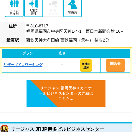
トイレ
入退室
監視
警備員
男女別
管理
カメラ
住所
〒810-8717
福岡県福岡市中央区天神1-4-1 西日本新聞会館 16F
最寄駅
西鉄天神大牟田線 西鉄福岡（天神） 徒歩2分
プラン
広さ
問合せ
候補に
リザーブドコワーキング
－
追加
リージャス 福岡天神スカイホ
ールビジネスセンターの詳細は
こちら→
リージャス JRJP博多ビルビジネスセンター