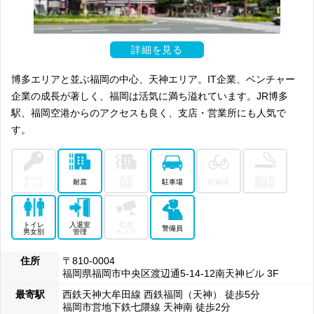
詳細を見る
博多エリアと並ぶ福岡の中心、天神エリア。IT企業、ベンチャー
企業の成長が著しく、福岡は活気に満ち溢れています。JR博多
駅、福岡空港からのアクセスも良く、支店・営業所にも人気で
す。
オート
免震
施設内
耐震
駐車場
駐輪場
ロック
制振
喫煙所
トイレ
入退室
監視
警備員
男女別
管理
カメラ
住所
〒810-0004
福岡県福岡市中央区渡辺通5-14-12南天神ビル 3F
最寄駅
西鉄天神大牟田線 西鉄福岡（天神） 徒歩5分
福岡市営地下鉄七隈線 天神南 徒歩2分