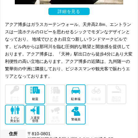
詳細を見る
アクア博多はガラスカーテンウォール、天井高2.8m、エントラン
スは一流ホテルのロビーを思わせるシックでモダンなデザインと
なっており、 地域でひときわ目立つ新しいランドマークビルで
す。ビル内からは那珂川を臨む圧倒的な眺望と開放感を提供して
おります。アクア博多は、『天神』駅出口から徒歩4分にあり大変
利便性の高い立地にあります。アクア博多の近隣は、九州随一の
繁華街の中洲に隣接しており、ビジネスマンや観光客で賑わうエ
リアとなっております。
オート
免震
施設内
耐震
駐車場
駐輪場
ロック
制振
喫煙所
トイレ
入退室
監視
警備員
男女別
管理
カメラ
住所
〒810-0801