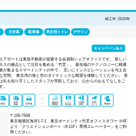
竣工年: 2020年
天井高
駐車場
男女別トイレ
デザイン
キャンペーンあり
エアポートは東急不動産が提案する会員制シェアオフィスです。 新しい
ネスの拠点として注目を集める「竹芝」。 最先端のテクノロジーに精通
者が集まるスマートシティの中で、 互いにインスピレーションを与え合
な空間。 東京湾の海と空のダイナミックな眺望を体験してください。 受
は礼を知り尽くしたスタッフが常駐しており、心からのおもてなしをご
す。
免震
施設内
トイレ
入退室
監視
耐震
駐車場
駐輪場
警備員
制振
喫煙所
男女別
管理
カメラ
〒105-7508
東京都港区海岸1-7-1 東京ポートシティ竹芝オフィスタワー ※6F
より「クリエイションポート（8-11F）専用エレベーター」をご利
用ください。