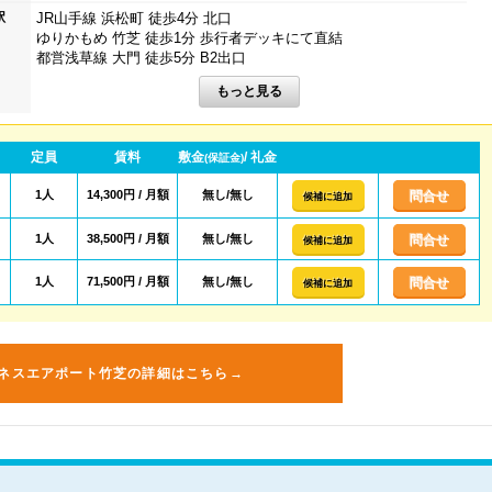
駅
JR山手線 浜松町 徒歩4分 北口
ゆりかもめ 竹芝 徒歩1分 歩行者デッキにて直結
都営浅草線 大門 徒歩5分 B2出口
定員
賃料
敷金
/ 礼金
(保証金)
1人
14,300円 / 月額
無し/無し
問合せ
候補に追加
1人
38,500円 / 月額
無し/無し
問合せ
候補に追加
1人
71,500円 / 月額
無し/無し
問合せ
候補に追加
ネスエアポート竹芝の詳細はこちら→