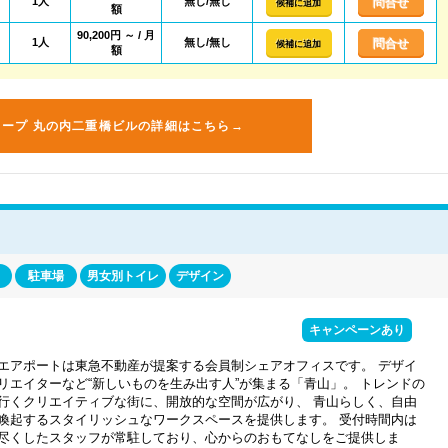
1人
無し/無し
問合せ
候補に追加
額
90,200円 ～ / 月
1人
無し/無し
問合せ
候補に追加
額
コープ 丸の内二重橋ビルの詳細はこちら→
駐車場
男女別トイレ
デザイン
キャンペーンあり
エアポートは東急不動産が提案する会員制シェアオフィスです。 デザイ
リエイターなど“新しいものを生み出す人”が集まる「青山」。 トレンドの
行くクリエイティブな街に、開放的な空間が広がり、 青山らしく、自由
喚起するスタイリッシュなワークスペースを提供します。 受付時間内は
尽くしたスタッフが常駐しており、心からのおもてなしをご提供しま