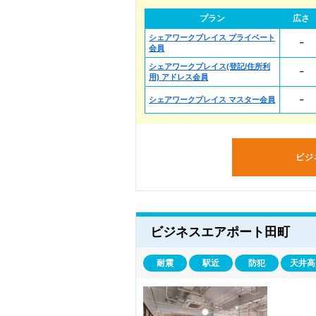
プラン
広さ
シェアワークプレイス プライベート
－
会員
シェアワークプレイス(登記/住所利
－
用) アドレス会員
シェアワークプレイス マスター会員
－
ビジ
ビジネスエアポート田町
耐震
駅近
防犯
天井高