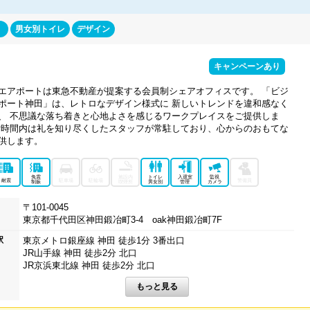
男女別トイレ
デザイン
キャンペーンあり
エアポートは東急不動産が提案する会員制シェアオフィスです。 「ビジ
ポート神田」は、レトロなデザイン様式に 新しいトレンドを違和感なく
、 不思議な落ち着きと心地よさを感じるワークプレイスをご提供しま
付時間内は礼を知り尽くしたスタッフが常駐しており、心からのおもてな
供します。
免震
施設内
トイレ
入退室
監視
耐震
駐車場
駐輪場
警備員
制振
喫煙所
男女別
管理
カメラ
〒101-0045
東京都千代田区神田鍛冶町3-4 oak神田鍛冶町7F
駅
東京メトロ銀座線 神田 徒歩1分 3番出口
JR山手線 神田 徒歩2分 北口
JR京浜東北線 神田 徒歩2分 北口