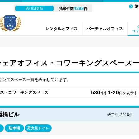
無
4392
8月6日更新
掲載件数
件
レンタルオフィス
バーチャルオフィス
コワ
 シェアオフィス・コワーキングスペース
ーキングスペース一覧を表示しています。
530
1-20
フィス・コワーキングスペース
件中
件を表示中
重橋ビル
竣工年: 2018年
駐車場
男女別トイレ