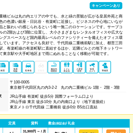
キャンペーンあり
重橋ビルは丸の内エリアの中でも、水と緑の景観が広がる皇居外苑と商
色の色濃い銀座・日比谷・有楽町に近接し、ビジネスの中心地にいなが
品と賑わいの感じられるという唯一無二のロケーションです。サーブコ
ルの2階および3階に位置し、大小さまざまなレンタルオフィスや広大な
ングスペースなど国内最高レベルのファシリティーを備えたオフィス環
しています。アクセスも良好で、千代田線二重橋前駅に加え、都営三田
駅、有楽町線の有楽町駅に直結するほか、近隣ビルとの地下ネットワー
て東京駅や大手町地区まで雨にぬれることなく移動が可能です。
免震
施設内
トイレ
入退室
監視
耐震
駐車場
駐輪場
警備員
制振
喫煙所
男女別
管理
カメラ
〒100-0005
東京都千代田区丸の内3-2-2 丸の内二重橋ビル 1階・ 2階・3階
駅
JR山手線 有楽町 徒歩5分 国際フォーラム口より
JR山手線 東京 徒歩10分 丸の内南口より（地下道接続）
東京メトロ千代田線 二重橋前 徒歩0分 B5出口直結
定員
賃料
敷金
/ 礼金
(保証金)
31,900円 ～ / 月