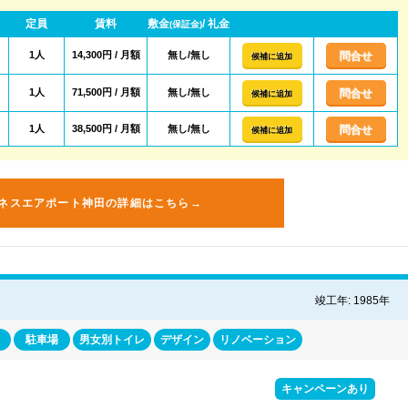
定員
賃料
敷金
/ 礼金
(保証金)
1人
14,300円 / 月額
無し/無し
問合せ
候補に追加
1人
71,500円 / 月額
無し/無し
問合せ
候補に追加
1人
38,500円 / 月額
無し/無し
問合せ
候補に追加
ネスエアポート神田の詳細はこちら→
竣工年: 1985年
駐車場
男女別トイレ
デザイン
リノベーション
キャンペーンあり