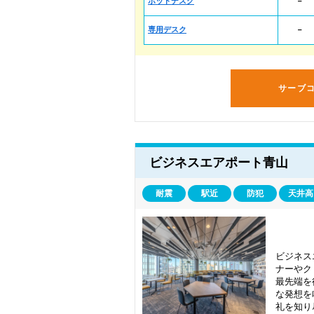
ホットデスク
－
専用デスク
－
サーブ
ビジネスエアポート青山
耐震
駅近
防犯
天井高
ビジネス
ナーやク
最先端を
な発想を
礼を知り