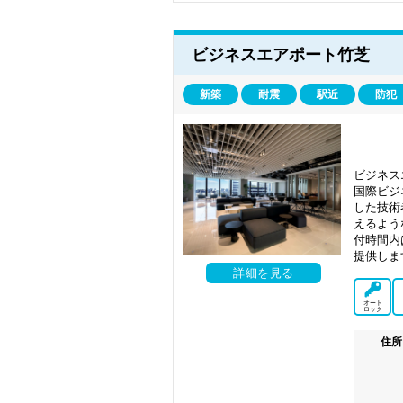
ビジネスエアポート竹芝
新築
耐震
駅近
防犯
ビジネス
国際ビジ
した技術
えるよう
付時間内
提供しま
詳細を見る
オート
ロック
住所