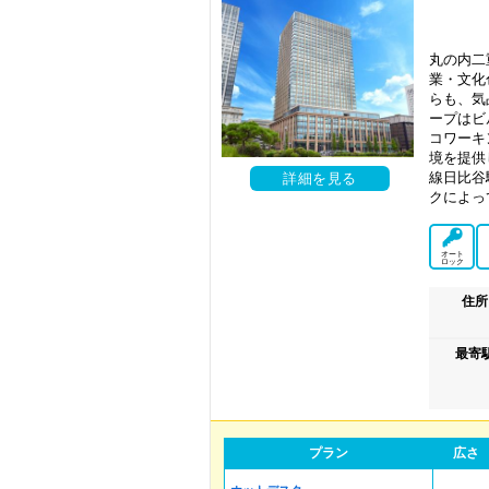
丸の内二
業・文化
らも、気
ープはビ
コワーキ
境を提供
線日比谷
詳細を見る
クによっ
オート
ロック
住所
最寄
プラン
広さ