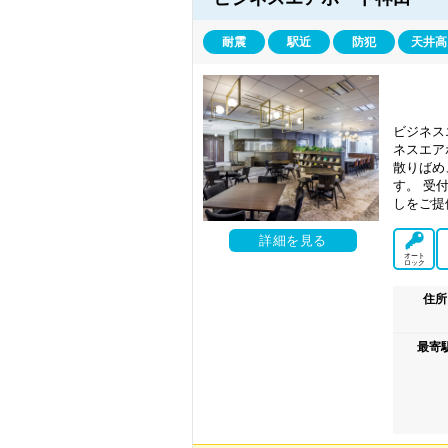
耐震
駅近
防犯
天井高
ビジネス
ネスエア
散りばめ
す。 受
しをご提
詳細を見る
オート
ロック
住所
最寄