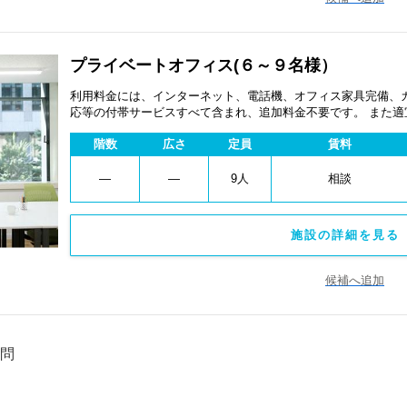
プライベートオフィス(６～９名様）
利用料金には、インターネット、電話機、オフィス家具完備、
応等の付帯サービスすべて含まれ、追加料金不要です。 また
あります。
階数
広さ
定員
賃料
―
―
9人
相談
施設の詳細を見る 
候補へ追加
問