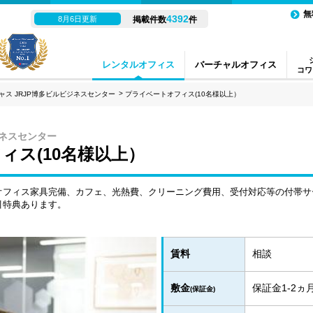
無
4392
8月6日更新
掲載件数
件
レンタルオフィス
バーチャルオフィス
コワ
ャス JRJP博多ビルビジネスセンター
プライベートオフィス(10名様以上）
ジネスセンター
ィス(10名様以上）
オフィス家具完備、カフェ、光熱費、クリーニング費用、受付対応等の付帯サ
引特典あります。
賃料
相談
敷金
保証金1-2
(保証金)