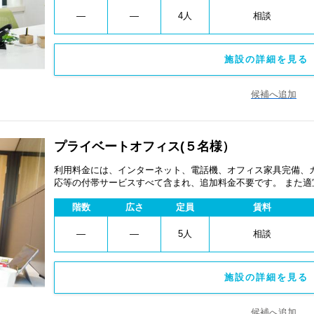
―
―
4人
相談
施設の詳細を見る 
候補へ追加
プライベートオフィス(５名様）
利用料金には、インターネット、電話機、オフィス家具完備、
応等の付帯サービスすべて含まれ、追加料金不要です。 また
あります。
階数
広さ
定員
賃料
―
―
5人
相談
施設の詳細を見る 
候補へ追加