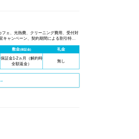
カフェ、光熱費、クリーニング費用、受付対
適宜キャンペーン、契約期間による割引特典
敷金
礼金
(保証金)
保証金1-2ヵ月（解約時
無し
全額返金）
→