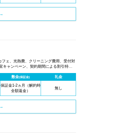
→
カフェ、光熱費、クリーニング費用、受付対
適宜キャンペーン、契約期間による割引特典
敷金
礼金
(保証金)
保証金1-2ヵ月（解約時
無し
全額返金）
→