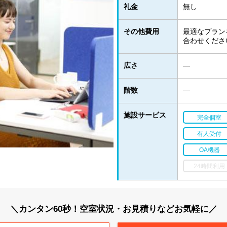
礼金
無し
その他費用
最適なプラン
合わせくださ
広さ
―
階数
―
施設サービス
完全個室
有人受付
OA機器
24時間利用
＼カンタン60秒！空室状況・お見積りなどお気軽に／