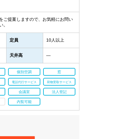
をご提案しますので、お気軽にお問い
い。
定員
10人以上
天井高
―
個別空調
窓
電話代行サービス
荷物受取サービス
会議室
法人登記
内覧可能