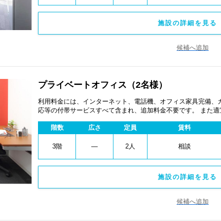
施設の詳細を見る 
候補へ追加
プライベートオフィス（2名様）
利用料金には、インターネット、電話機、オフィス家具完備、
応等の付帯サービスすべて含まれ、追加料金不要です。 また
あります。
階数
広さ
定員
賃料
3階
―
2人
相談
施設の詳細を見る 
候補へ追加