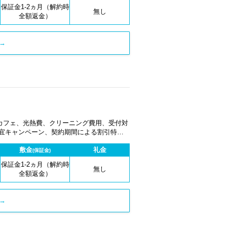
保証金1-2ヵ月（解約時
無し
全額返金）
→
カフェ、光熱費、クリーニング費用、受付対
適宜キャンペーン、契約期間による割引特典
敷金
礼金
(保証金)
保証金1-2ヵ月（解約時
無し
全額返金）
→