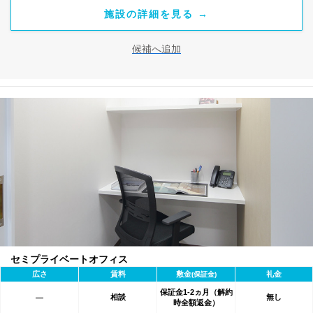
施設の詳細を見る →
候補へ追加
セミプライベートオフィス
広さ
賃料
敷金
礼金
(保証金)
保証金1-2ヵ月（解約
相談
無し
―
時全額返金）