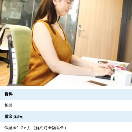
賃料
相談
敷金
(保証金)
保証金1-2ヵ月（解約時全額返金）