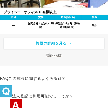
プライベートオフィス(10名様以上）
広さ
賃料
敷金
礼金
(保証金)
お問合せください / 時
保証金1-2ヵ月（解約
無し
―
間
時全額返金）
施設の詳細を見る →
候補へ追加
FAQ
この施設に関するよくある質問
法人登記に利用可能でしょうか？