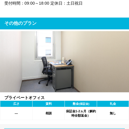
受付時間：09:00～18:00 定休日：土日祝日
その他のプラン
プライベートオフィス
広さ
賃料
敷金
礼金
(保証金)
保証金1-2ヵ月（解約
相談
無し
―
時全額返金）