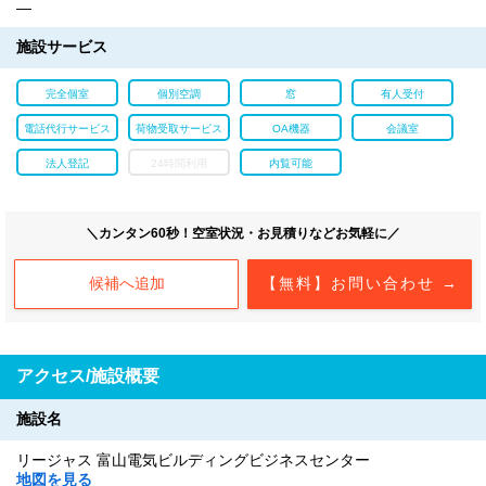
―
施設サービス
完全個室
個別空調
窓
有人受付
電話代行サービス
荷物受取サービス
OA機器
会議室
法人登記
24時間利用
内覧可能
＼カンタン60秒！空室状況・お見積りなどお気軽に／
候補へ追加
【無料】お問い合わせ →
アクセス/施設概要
施設名
リージャス 富山電気ビルディングビジネスセンター
地図を見る