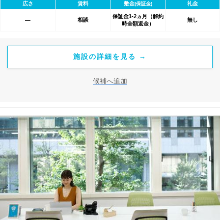
広さ
賃料
敷金
礼金
(保証金)
保証金1-2ヵ月（解約
相談
無し
―
時全額返金）
施設の詳細を見る →
候補へ追加