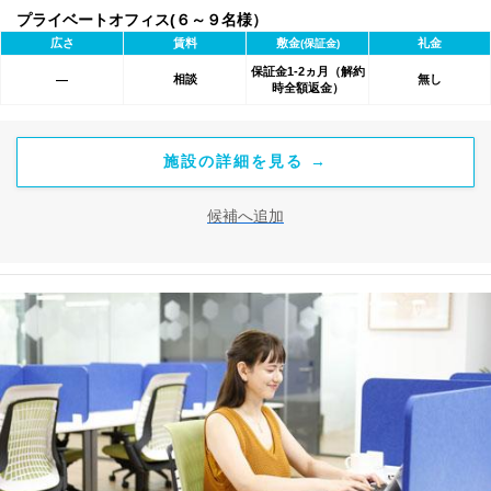
プライベートオフィス(６～９名様）
広さ
賃料
敷金
礼金
(保証金)
保証金1-2ヵ月（解約
相談
無し
―
時全額返金）
施設の詳細を見る →
候補へ追加