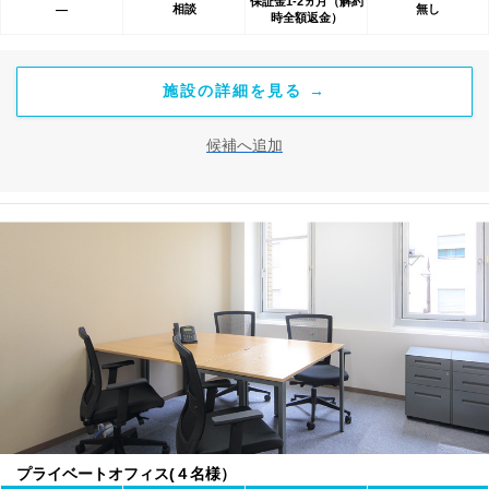
保証金1-2ヵ月（解約
相談
無し
―
時全額返金）
施設の詳細を見る →
候補へ追加
プライベートオフィス(４名様）