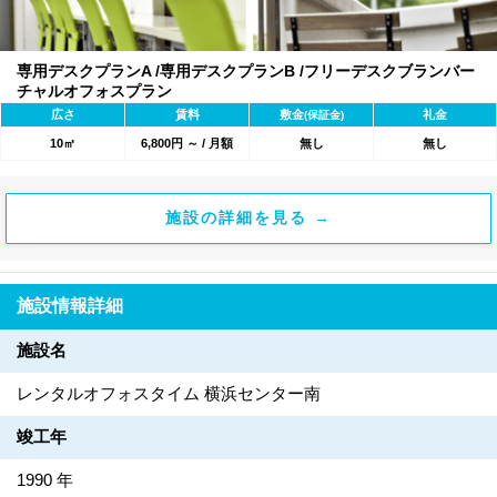
専用デスクプランA /専用デスクプランB /フリーデスクブランバー
チャルオフォスプラン
広さ
賃料
敷金
礼金
(保証金)
10㎡
6,800円 ～ / 月額
無し
無し
施設の詳細を見る →
施設情報詳細
施設名
レンタルオフォスタイム 横浜センター南
竣工年
1990 年