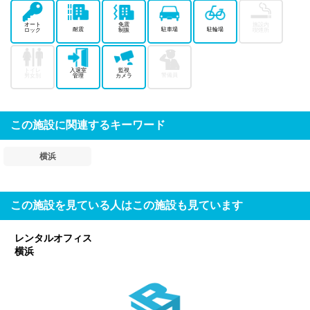
オート
免震
施設内
耐震
駐車場
駐輪場
ロック
制振
喫煙所
トイレ
入退室
監視
警備員
男女別
管理
カメラ
この施設に関連するキーワード
横浜
この施設を見ている人はこの施設も見ています
レンタルオフィス
横浜