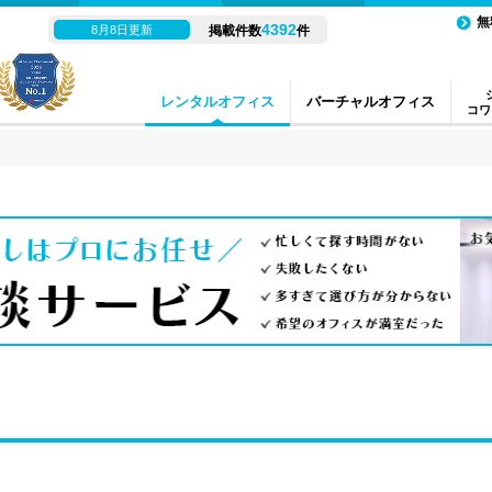
無
4392
8月8日更新
掲載件数
件
レンタルオフィス
バーチャルオフィス
コワ