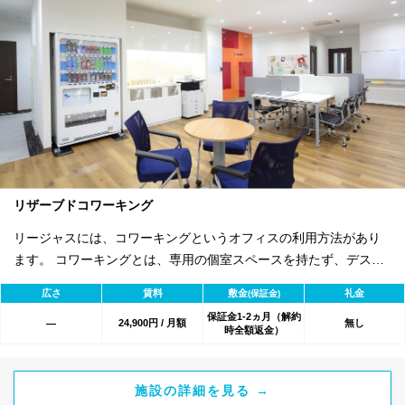
リザーブドコワーキング
リージャスには、コワーキングというオフィスの利用方法があり
ます。 コワーキングとは、専用の個室スペースを持たず、デスク
単位でご契約いただく共有型でオープンなオフィススペースで
広さ
賃料
敷金
礼金
(保証金)
す。 毎日の通常利用のほか、12ヶ月、5日間/月、10日間/月と4つ
保証金1-2ヵ月（解約
の契約プランをご用意しています。
24,900円 / 月額
無し
―
時全額返金）
施設の詳細を見る →