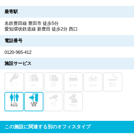
最寄駅
名鉄豊田線 豊田市 徒歩5分
愛知環状鉄道線 新豊田 徒歩2分 西口
電話番号
0120-965-412
施設サービス
オート
免震
施設内
耐震
駐車場
駐輪場
ロック
制振
喫煙所
トイレ
入退室
監視
警備員
男女別
管理
カメラ
この施設に関連する別のオフィスタイプ