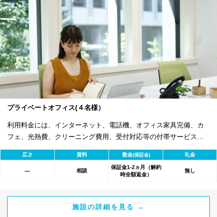
プライベートオフィス(４名様）
利用料金には、インターネット、電話機、オフィス家具完備、カ
フェ、光熱費、クリーニング費用、受付対応等の付帯サービスす
べて含まれ、追加料金不要です。 また適宜キャンペーン、契約期
広さ
賃料
敷金
礼金
(保証金)
間による割引特典あります。
保証金1-2ヵ月（解約
相談
無し
―
時全額返金）
施設の詳細を見る →