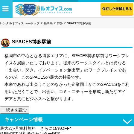
保存した候補を見る
レンタルオフィス.comトップ
福岡県
博多
SPACES博多駅前
SPACES博多駅前
福岡市の中心となる博多エリアに、SPACES博多駅前はワークプレ
イスを展開いたしております。従来のワークスタイルとは異なる
「出会い、閃き、イノベーション創出型」のワークプレイスであ
るのが、このSPACESの最大の特長です。
本来であれば出会うことのなかった企業同士がこのSPACESをご利
用いただくことで、出会い、コミュニティーを形成し新たなアイ
デアと共にビジネスへと繋がります。
...続きを読む
キャンペーン情報
最大2か月室料無料 さらに15%OFF*
*15%OFFは対象のセンター限定