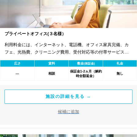
プライベートオフィス(３名様）
利用料金には、インターネット、電話機、オフィス家具完備、カ
フェ、光熱費、クリーニング費用、受付対応等の付帯サービスす
べて含まれ、追加料金不要です。 また適宜キャンペーン、契約期
広さ
賃料
敷金
礼金
(保証金)
間による割引特典あります。
保証金1-2ヵ月（解約
相談
無し
―
時全額返金）
施設の詳細を見る →
候補に追加