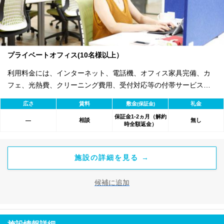
プライベートオフィス(10名様以上）
利用料金には、インターネット、電話機、オフィス家具完備、カ
フェ、光熱費、クリーニング費用、受付対応等の付帯サービスす
べて含まれ、追加料金不要です。 また適宜キャンペーン、契約期
広さ
賃料
敷金
礼金
(保証金)
間による割引特典あります。
保証金1-2ヵ月（解約
相談
無し
―
時全額返金）
施設の詳細を見る →
候補に追加