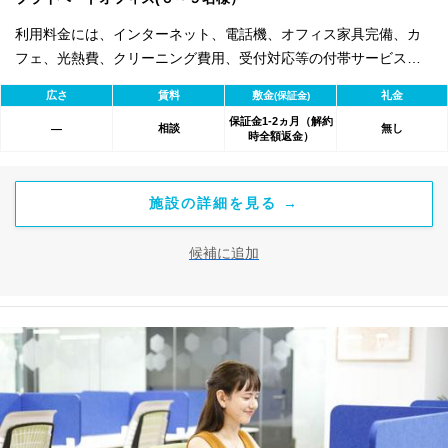
利用料金には、インターネット、電話機、オフィス家具完備、カ
フェ、光熱費、クリーニング費用、受付対応等の付帯サービスす
べて含まれ、追加料金不要です。 また適宜キャンペーン、契約期
広さ
賃料
敷金
礼金
(保証金)
間による割引特典あります。
保証金1-2ヵ月（解約
相談
無し
―
時全額返金）
施設の詳細を見る →
候補に追加