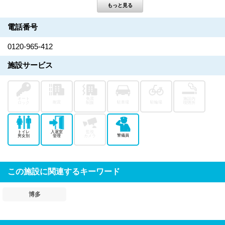
電話番号
0120-965-412
施設サービス
オート
免震
施設内
耐震
駐車場
駐輪場
ロック
制振
喫煙所
トイレ
入退室
監視
警備員
男女別
管理
カメラ
この施設に関連するキーワード
博多