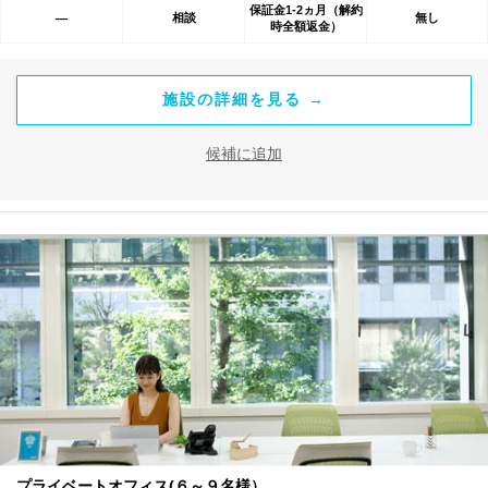
保証金1-2ヵ月（解約
相談
無し
―
時全額返金）
施設の詳細を見る →
候補に追加
プライベートオフィス(６～９名様）