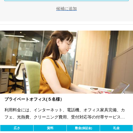
候補に追加
プライベートオフィス(５名様）
利用料金には、インターネット、電話機、オフィス家具完備、カ
フェ、光熱費、クリーニング費用、受付対応等の付帯サービスす
べて含まれ、追加料金不要です。 また適宜キャンペーン、契約期
広さ
賃料
敷金
礼金
(保証金)
間による割引特典あります。