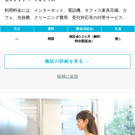
利用料金には、インターネット、電話機、オフィス家具完備、カ
フェ、光熱費、クリーニング費用、受付対応等の付帯サービスす
べて含まれ、追加料金不要です。 また適宜キャンペーン、契約期
広さ
賃料
敷金
礼金
(保証金)
間による割引特典あります。
保証金1-2ヵ月（解約
相談
無し
―
時全額返金）
施設の詳細を見る →
候補に追加