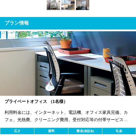
プラン情報
プライベートオフィス （1名様）
利用料金には、インターネット、電話機、オフィス家具完備、カ
フェ、光熱費、クリーニング費用、受付対応等の付帯サービスす
べて含まれ、追加料金不要です。 また適宜キャンペーン、契約期
広さ
賃料
敷金
礼金
(保証金)
間による割引特典あります。