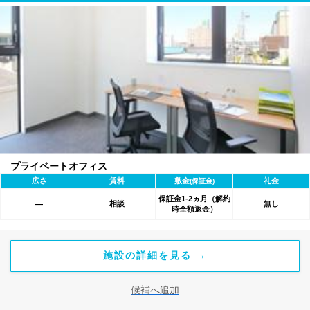
プライベートオフィス
広さ
賃料
敷金
礼金
(保証金)
保証金1-2ヵ月（解約
相談
無し
―
時全額返金）
施設の詳細を見る →
候補へ追加