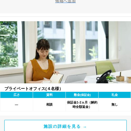
候補へ追加
プライベートオフィス(４名様）
広さ
賃料
敷金
礼金
(保証金)
保証金1-2ヵ月（解約
相談
無し
―
時全額返金）
施設の詳細を見る →