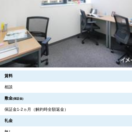
賃料
相談
敷金
(保証金)
保証金1-2ヵ月（解約時全額返金）
礼金
無し