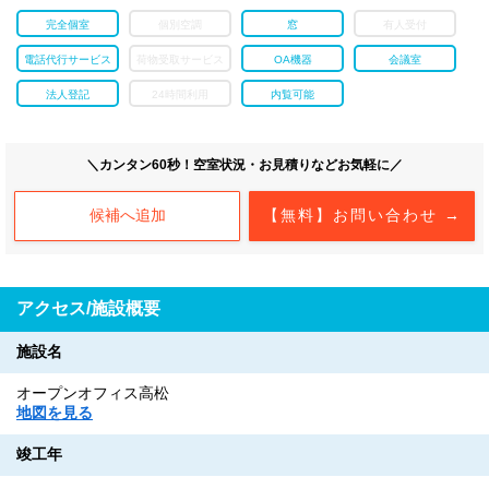
完全個室
個別空調
窓
有人受付
電話代行サービス
荷物受取サービス
OA機器
会議室
法人登記
24時間利用
内覧可能
＼カンタン60秒！空室状況・お見積りなどお気軽に／
候補へ追加
【無料】お問い合わせ →
アクセス/施設概要
施設名
オープンオフィス高松
地図を見る
竣工年