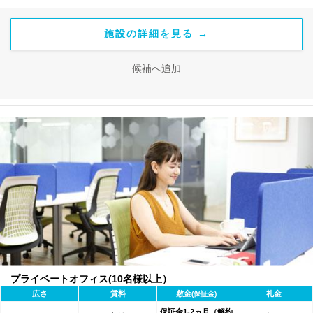
施設の詳細を見る →
候補へ追加
プライベートオフィス(10名様以上）
広さ
賃料
敷金
礼金
(保証金)
保証金1-2ヵ月（解約