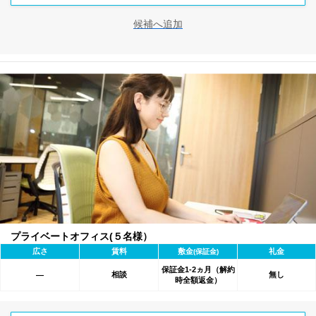
候補へ追加
プライベートオフィス(５名様）
広さ
賃料
敷金
礼金
(保証金)
保証金1-2ヵ月（解約
相談
無し
―
時全額返金）