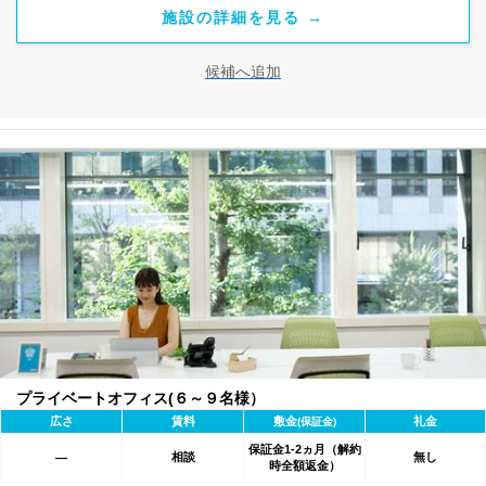
施設の詳細を見る →
候補へ追加
プライベートオフィス(６～９名様）
広さ
賃料
敷金
礼金
(保証金)
保証金1-2ヵ月（解約
相談
無し
―
時全額返金）