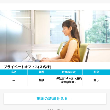
プライベートオフィス(３名様）
広さ
賃料
敷金
礼金
(保証金)
保証金1-2ヵ月（解約
相談
無し
―
時全額返金）
施設の詳細を見る →