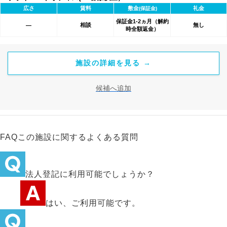
広さ
賃料
敷金
礼金
(保証金)
保証金1-2ヵ月（解約
相談
無し
―
時全額返金）
施設の詳細を見る →
候補へ追加
FAQ
この施設に関するよくある質問
法人登記に利用可能でしょうか？
はい、ご利用可能です。