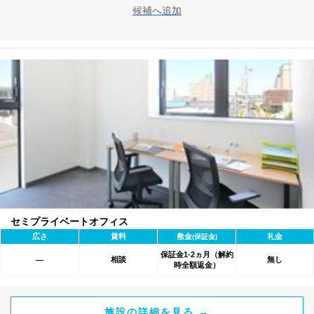
候補へ追加
セミプライベートオフィス
広さ
賃料
敷金
礼金
(保証金)
保証金1-2ヵ月（解約
相談
無し
―
時全額返金）
施設の詳細を見る →