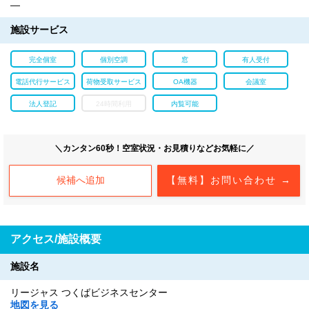
―
施設サービス
完全個室
個別空調
窓
有人受付
電話代行サービス
荷物受取サービス
OA機器
会議室
法人登記
24時間利用
内覧可能
＼カンタン60秒！空室状況・お見積りなどお気軽に／
候補へ追加
【無料】お問い合わせ →
アクセス/施設概要
施設名
リージャス つくばビジネスセンター
地図を見る