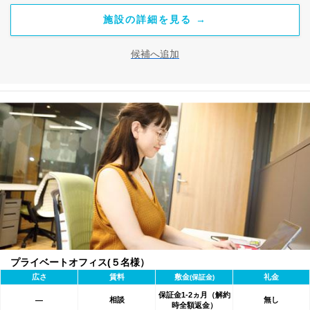
施設の詳細を見る →
候補へ追加
プライベートオフィス(５名様）
広さ
賃料
敷金
礼金
(保証金)
保証金1-2ヵ月（解約
相談
無し
―
時全額返金）