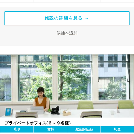
施設の詳細を見る →
候補へ追加
プライベートオフィス(６～９名様）
広さ
賃料
敷金
礼金
(保証金)