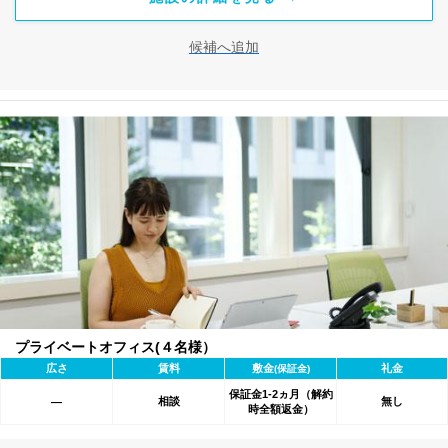
候補へ追加
プライベートオフィス(４名様）
広さ
賃料
敷金
礼金
(保証金)
保証金1-2ヵ月（解約
相談
無し
―
時全額返金）