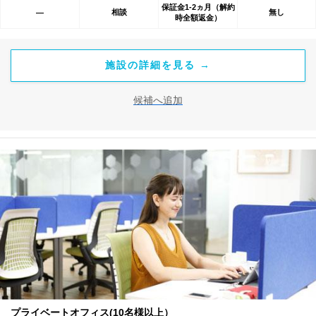
保証金1-2ヵ月（解約
相談
無し
―
時全額返金）
施設の詳細を見る →
候補へ追加
プライベートオフィス(10名様以上）