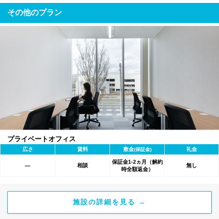
その他のプラン
プライベートオフィス
広さ
賃料
敷金
礼金
(保証金)
保証金1-2ヵ月（解約
相談
無し
―
時全額返金）
施設の詳細を見る →