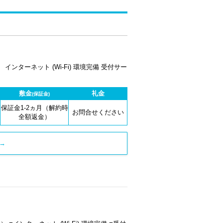
ターネット (Wi-Fi) 環境完備 受付サー
敷金
礼金
(保証金)
保証金1-2ヵ月（解約時
お問合せください
全額返金）
→