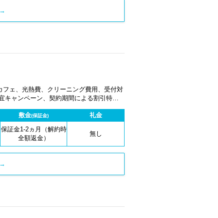
→
カフェ、光熱費、クリーニング費用、受付対
適宜キャンペーン、契約期間による割引特典
敷金
礼金
(保証金)
保証金1-2ヵ月（解約時
無し
全額返金）
→