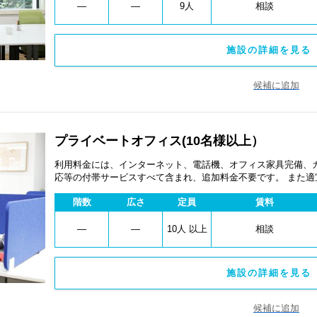
―
―
9人
相談
施設の詳細を見る 
候補に追加
プライベートオフィス(10名様以上）
利用料金には、インターネット、電話機、オフィス家具完備、
応等の付帯サービスすべて含まれ、追加料金不要です。 また
あります。
階数
広さ
定員
賃料
―
―
10人 以上
相談
施設の詳細を見る 
候補に追加