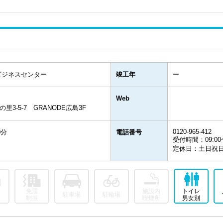
ビジネスセンター
竣工年
ー
Web
3-5-7 GRANODE広島3F
0120-965-412
0分
電話番号
受付時間：09:00〜
定休日：土日祝
免震
施設内
トイレ
駐車場
駐輪場
制振
喫煙所
男女別