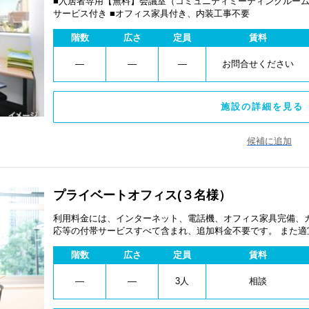
■入居者専用【無料】会議室（コミュニティミーティングルーム） ■イ
サービス付き ■オフィス家具付き、内装工事不要
階数
広さ
定員
賃料
―
―
―
お問合せください
施設の詳細を見る 
候補に追加
プライベートオフィス(３名様）
利用料金には、インターネット、電話機、オフィス家具完備、
応等の付帯サービスすべて含まれ、追加料金不要です。 また
あります。
階数
広さ
定員
賃料
―
―
3人
相談