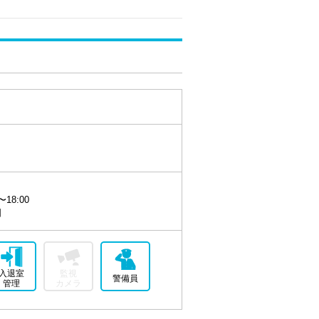
18:00
日
入退室
監視
警備員
管理
カメラ