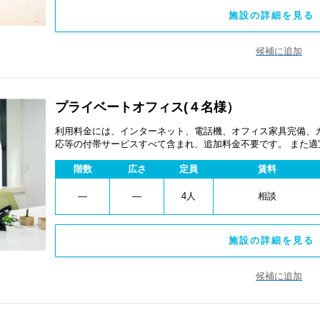
施設の詳細を見る 
候補に追加
プライベートオフィス(４名様）
利用料金には、インターネット、電話機、オフィス家具完備、
応等の付帯サービスすべて含まれ、追加料金不要です。 また
あります。
階数
広さ
定員
賃料
―
―
4人
相談
施設の詳細を見る 
候補に追加