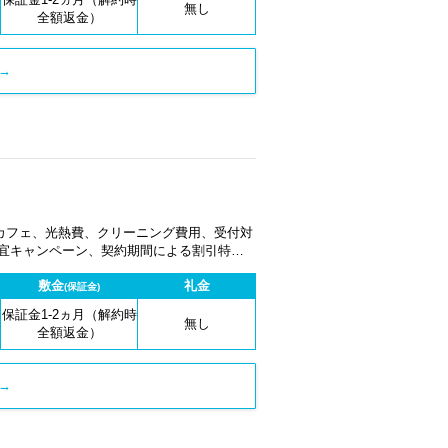
無し
全額返金）
→
カフェ、光熱費、クリーニング費用、受付対
適宜キャンペーン、契約期間による割引特典
敷金
礼金
(保証金)
保証金1-2ヵ月（解約時
無し
全額返金）
→