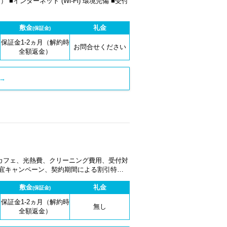
ンターネット (Wi-Fi) 環境完備 ■受付
敷金
礼金
(保証金)
保証金1-2ヵ月（解約時
お問合せください
全額返金）
→
カフェ、光熱費、クリーニング費用、受付対
適宜キャンペーン、契約期間による割引特典
敷金
礼金
(保証金)
保証金1-2ヵ月（解約時
無し
全額返金）