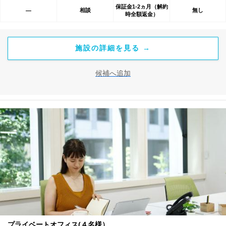
保証金1-2ヵ月（解約
相談
無し
―
時全額返金）
施設の詳細を見る →
候補へ追加
プライベートオフィス(４名様）