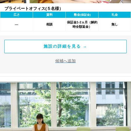
プライベートオフィス(５名様）
広さ
賃料
敷金
礼金
(保証金)
保証金1-2ヵ月（解約
相談
無し
―
時全額返金）
施設の詳細を見る →
候補へ追加