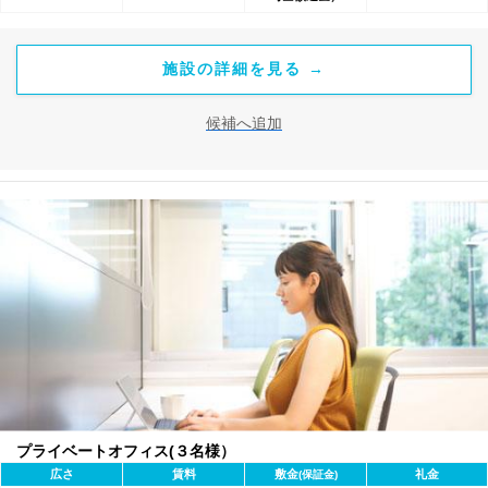
施設の詳細を見る →
候補へ追加
プライベートオフィス(３名様）
広さ
賃料
敷金
礼金
(保証金)