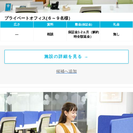
プライベートオフィス(６～９名様）
広さ
賃料
敷金
礼金
(保証金)
保証金1-2ヵ月（解約
相談
無し
―
時全額返金）
施設の詳細を見る →
候補へ追加