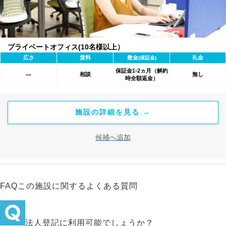
プライベートオフィス(10名様以上）
広さ
賃料
敷金
礼金
(保証金)
保証金1-2ヵ月（解約
相談
無し
―
時全額返金）
施設の詳細を見る →
候補へ追加
FAQ
この施設に関するよくある質問
法人登記に利用可能でしょうか？