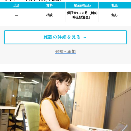
広さ
賃料
敷金
礼金
(保証金)
保証金1-2ヵ月（解約
相談
無し
―
時全額返金）
施設の詳細を見る →
候補へ追加