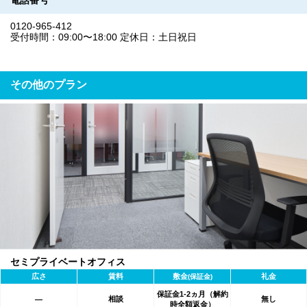
電話番号
0120-965-412
受付時間：09:00〜18:00 定休日：土日祝日
その他のプラン
セミプライベートオフィス
広さ
賃料
敷金
礼金
(保証金)
保証金1-2ヵ月（解約
相談
無し
―
時全額返金）