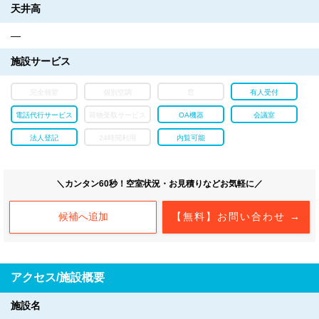
天井高
―
施設サービス
完全個室
個別空調
窓
有人受付
電話代行サービス
荷物受取サービス
OA機器
会議室
法人登記
24時間利用
内覧可能
＼カンタン60秒！空室状況・お見積りなどお気軽に／
候補へ追加
【無料】お問い合わせ →
アクセス/施設概要
施設名