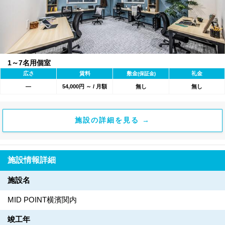
1～7名用個室
広さ
賃料
敷金
礼金
(保証金)
―
54,000円 ～ / 月額
無し
無し
施設の詳細を見る →
施設情報詳細
施設名
MID POINT横濱関内
竣工年