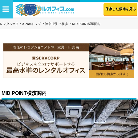
保存した候補を見る
レンタルオフィス.comトップ
神奈川県
横浜
MID POINT横濱関内
MID POINT横濱関内