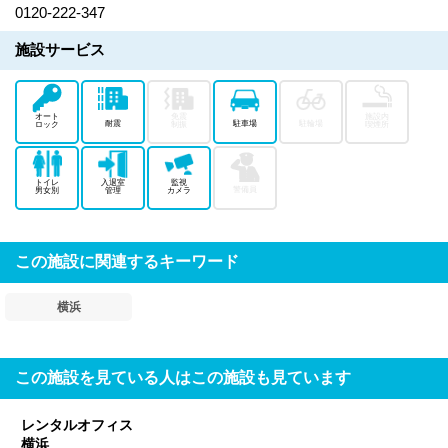
0120-222-347
施設サービス
オート
免震
施設内
耐震
駐車場
駐輪場
ロック
制振
喫煙所
トイレ
入退室
監視
警備員
男女別
管理
カメラ
この施設に関連するキーワード
横浜
この施設を見ている人はこの施設も見ています
レンタルオフィス
横浜